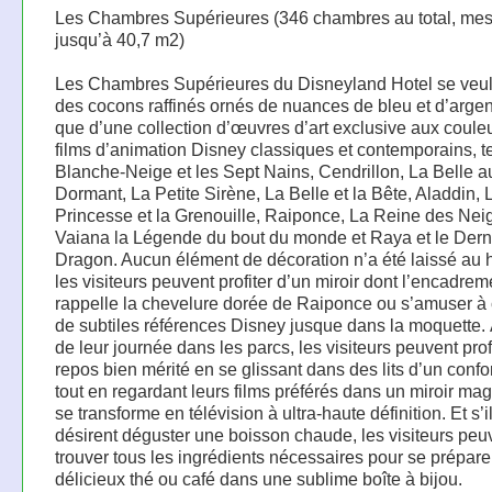
Les Chambres Supérieures (346 chambres au total, mes
jusqu’à 40,7 m2)
Les Chambres Supérieures du Disneyland Hotel se veul
des cocons raffinés ornés de nuances de bleu et d’argen
que d’une collection d’œuvres d’art exclusive aux coule
films d’animation Disney classiques et contemporains, t
Blanche-Neige et les Sept Nains, Cendrillon, La Belle a
Dormant, La Petite Sirène, La Belle et la Bête, Aladdin, 
Princesse et la Grenouille, Raiponce, La Reine des Nei
Vaiana la Légende du bout du monde et Raya et le Dern
Dragon. Aucun élément de décoration n’a été laissé au 
les visiteurs peuvent profiter d’un miroir dont l’encadrem
rappelle la chevelure dorée de Raiponce ou s’amuser à
de subtiles références Disney jusque dans la moquette. 
de leur journée dans les parcs, les visiteurs peuvent prof
repos bien mérité en se glissant dans des lits d’un confor
tout en regardant leurs films préférés dans un miroir ma
se transforme en télévision à ultra-haute définition. Et s’i
désirent déguster une boisson chaude, les visiteurs peu
trouver tous les ingrédients nécessaires pour se prépare
délicieux thé ou café dans une sublime boîte à bijou.