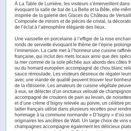
À La Table de Lumière, les visiteurs s’émerveillent dans 
évoquant la salle de bal de La Belle et la Bête, elle-mê
inspirée de la galerie des Glaces du Château de Versail
Composée de miroirs et de pièces de cristal, la décorati
de l’éclat à l’atmosphère élégante des lieux.
Une vaisselle en porcelaine à l’effigie de la rose enchan
ronds de serviette évoquant le thème de l’épine prolong
l’immersion. La carte met à l’honneur une cuisine raffiné
française, qui inclut des mets locaux ainsi que des spéci
la mer comme de la sole pêchée aux abords des côtes f
ou du homard européen accompagné de chou blanc rel
sauce rémoulade. Les visiteurs désireux de régaler leurs
avec une viande de qualité peuvent trouver leur bonheur
de la rôtisserie. Les amateurs de cuisine végétale peuve
à eux, se délecter d’un onctueux velouté de champigno
accompagné de croutons de pain au levain, de noisettes 
et d’une crème d’Isigny relevée au poivre, un célèbre pr
laitier français utilisé dans plusieurs recettes pour rendr
hommage à la commune normande « D’Isigny » d’où so
originaires les ancêtres de Walt. Un large choix de vins 
champagnes accompagne également les délicieux plats