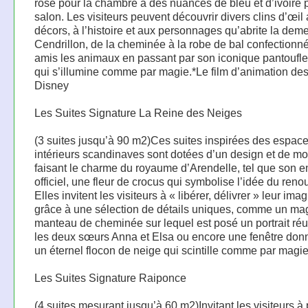
rosé pour la chambre à des nuances de bleu et d’ivoire 
salon. Les visiteurs peuvent découvrir divers clins d’œil
décors, à l’histoire et aux personnages qu’abrite la dem
Cendrillon, de la cheminée à la robe de bal confectionn
amis les animaux en passant par son iconique pantoufle
qui s’illumine comme par magie.*Le film d’animation des
Disney
Les Suites Signature La Reine des Neiges
(3 suites jusqu’à 90 m2)Ces suites inspirées des espac
intérieurs scandinaves sont dotées d’un design et de mot
faisant le charme du royaume d’Arendelle, tel que son
officiel, une fleur de crocus qui symbolise l’idée du ren
Elles invitent les visiteurs à « libérer, délivrer » leur ima
grâce à une sélection de détails uniques, comme un ma
manteau de cheminée sur lequel est posé un portrait ré
les deux sœurs Anna et Elsa ou encore une fenêtre don
un éternel flocon de neige qui scintille comme par magie
Les Suites Signature Raiponce
(4 suites mesurant jusqu’à 60 m2)Invitant les visiteurs à