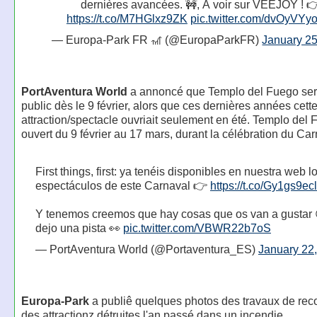
dernières avancées. 🚧, À voir sur VEEJOY ! 
https://t.co/M7HGlxz9ZK
pic.twitter.com/dvOyVY
— Europa-Park FR 🎢 (@EuropaParkFR)
January 25
PortAventura World
a annoncé que Templo del Fuego ser
public dès le 9 février, alors que ces dernières années cett
attraction/spectacle ouvriait seulement en été. Templo del
ouvert du 9 février au 17 mars, durant la célébration du Car
First things, first: ya tenéis disponibles en nuestra web l
espectáculos de este Carnaval 👉
https://t.co/Gy1gs9ec
Y tenemos creemos que hay cosas que os van a gustar 
dejo una pista 👀
pic.twitter.com/VBWR22b7oS
— PortAventura World (@Portaventura_ES)
January 22
Europa-Park
a publiê quelques photos des travaux de reco
des attractionz détruites l'an passé dans un incendie.