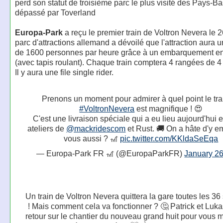
perd son statut de troisième parc le plus visité des Pays-Ba
dépassé par Toverland
Europa-Park
a reçu le premier train de Voltron Nevera le 2
parc d'attractions allemand a dévoilé que l'attraction aura 
de 1600 personnes par heure grâce à un embarquement en
(avec tapis roulant). Chaque train comptera 4 rangées de 
Il y aura une file single rider.
Prenons un moment pour admirer à quel point le tra
#VoltronNevera
est magnifique ! 😍
C'est une livraison spéciale qui a eu lieu aujourd'hui e
ateliers de
@mackridescom
et Rust. 🚚 On a hâte d'y e
vous aussi ? 🎢
pic.twitter.com/KKldaSeEqa
— Europa-Park FR 🎢 (@EuropaParkFR)
January 26
Un train de Voltron Nevera quittera la gare toutes les 3
! Mais comment cela va fonctionner ? 🤔 Patrick et Luka
retour sur le chantier du nouveau grand huit pour vous m