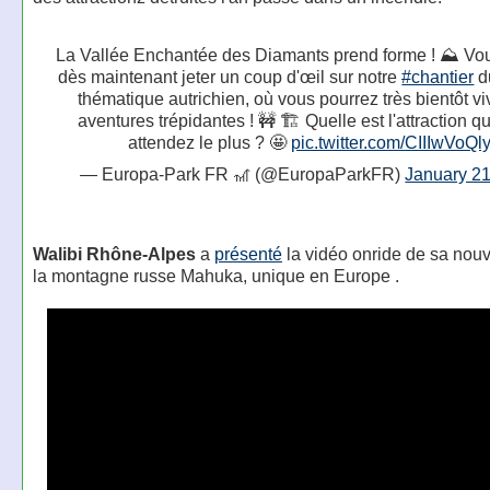
La Vallée Enchantée des Diamants prend forme ! ⛰️ Vo
dès maintenant jeter un coup d'œil sur notre
#chantier
du
thématique autrichien, où vous pourrez très bientôt vi
aventures trépidantes ! 🚧 🏗️ Quelle est l'attraction 
attendez le plus ? 🤩
pic.twitter.com/CIIIwVoQl
— Europa-Park FR 🎢 (@EuropaParkFR)
January 21
Walibi Rhône-Alpes
a
présenté
la vidéo onride de sa nou
la montagne russe Mahuka, unique en Europe .