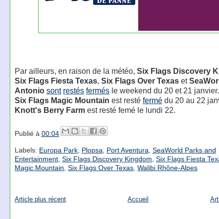
Par ailleurs, en raison de la météo,
Six Flags Discovery 
Six Flags Fiesta Texas
,
Six Flags Over Texas
et
SeaWor
Antonio
sont
restés
fermés
le weekend du 20 et 21 janvier.
Six Flags Magic Mountain
est resté
fermé
du 20 au 22 janv
Knott's Berry Farm
est resté femé le lundi 22.
Publié à
00:04
Labels:
Europa Park
,
Plopsa
,
Port Aventura
,
SeaWorld Parks and
Entertainment
,
Six Flags Discovery Kingdom
,
Six Flags Fiesta Te
Magic Mountain
,
Six Flags Over Texas
,
Walibi Rhône-Alpes
Article plus récent
Accueil
Art