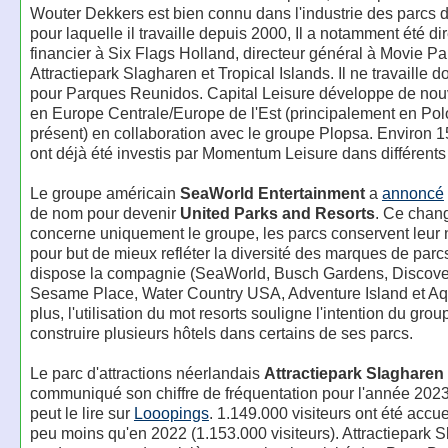
Wouter Dekkers est bien connu dans l'industrie des parcs de
pour laquelle il travaille depuis 2000, Il a notamment été di
financier à Six Flags Holland, directeur général à Movie P
Attractiepark Slagharen et Tropical Islands. Il ne travaille d
pour Parques Reunidos. Capital Leisure développe de no
en Europe Centrale/Europe de l'Est (principalement en Pol
présent) en collaboration avec le groupe Plopsa. Environ 1
ont déjà été investis par Momentum Leisure dans différents 
Le groupe américain
SeaWorld Entertainment
a
annoncé
de nom pour devenir
United Parks and Resorts
. Ce chan
concerne uniquement le groupe, les parcs conservent leur n
pour but de mieux refléter la diversité des marques de parc
dispose la compagnie (SeaWorld, Busch Gardens, Discove
Sesame Place, Water Country USA, Adventure Island et Aq
plus, l'utilisation du mot resorts souligne l'intention du gro
construire plusieurs hôtels dans certains de ses parcs.
Le parc d'attractions néerlandais
Attractiepark Slagharen
communiqué son chiffre de fréquentation pour l'année 20
peut le lire sur
Looopings
. 1.149.000 visiteurs ont été accuei
peu moins qu'en 2022 (1.153.000 visiteurs). Attractiepark 