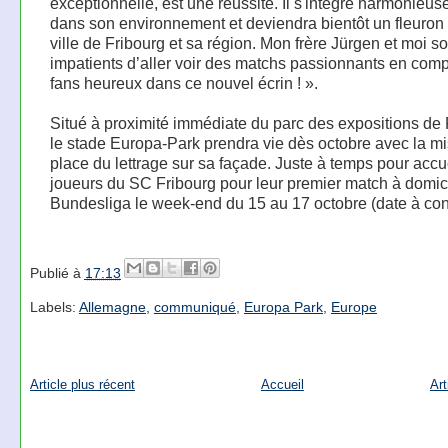
exceptionnelle, est une réussite. Il s'intègre harmonieu
dans son environnement et deviendra bientôt un fleuron 
ville de Fribourg et sa région. Mon frère Jürgen et moi
impatients d’aller voir des matchs passionnants en com
fans heureux dans ce nouvel écrin ! ».
Situé à proximité immédiate du parc des expositions de 
le stade Europa-Park prendra vie dès octobre avec la m
place du lettrage sur sa façade. Juste à temps pour accuei
joueurs du SC Fribourg pour leur premier match à domic
Bundesliga le week-end du 15 au 17 octobre (date à con
Publié à
17:13
Labels:
Allemagne
,
communiqué
,
Europa Park
,
Europe
Article plus récent
Accueil
Art