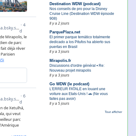
Destination WDW (podcast)
Nos conseils de pro pour la Disney
Cruise Line (Destination WDW épisode
908)
Il y a 2 jours
ParquePlaza.net
El primer parque temático totalmente
dedicado a los Pitufos ha abierto sus
puertas en Brasil
Il y a 3 jours
Mirapolis.fr
Discussions d'ordre général • Re:
Nouveau projet mirapolis
Il y a 3 jours
Go WDW (le podcast)
L'ERREUR FATALE en louant une
voiture aux Etats-Unis ! 🚗 (Ne vous
faites pas avoir)
Il y a 5 jours
Tout afficher