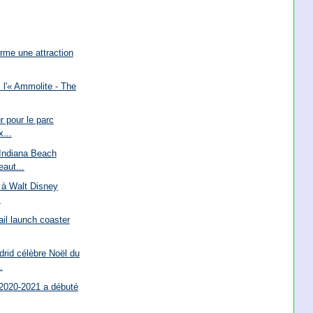
erme une attraction
 l'« Ammolite - The
r pour le parc
x...
 Indiana Beach
aut...
ra à Walt Disney
.
ail launch coaster
rid célèbre Noël du
.
 2020-2021 a débuté