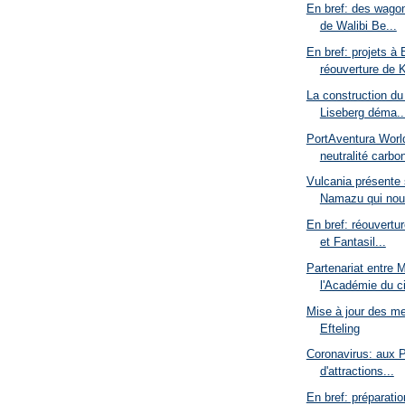
En bref: des wago
de Walibi Be...
En bref: projets à 
réouverture de K
La construction du
Liseberg déma..
PortAventura Worl
neutralité carbon
Vulcania présente
Namazu qui nou.
En bref: réouvertu
et Fantasil...
Partenariat entre
l'Académie du c
Mise à jour des m
Efteling
Coronavirus: aux 
d'attractions...
En bref: préparati