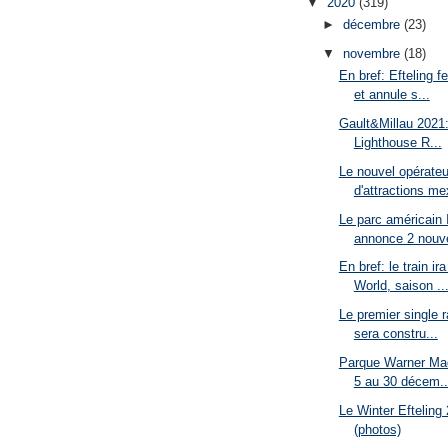
▼
2020
(319)
►
décembre
(23)
▼
novembre
(18)
En bref: Efteling f
et annule s...
Gault&Millau 2021:
Lighthouse R...
Le nouvel opérateu
d'attractions me
Le parc américain
annonce 2 nouve
En bref: le train i
World, saison ..
Le premier single r
sera constru...
Parque Warner Mad
5 au 30 décem..
Le Winter Efteling
(photos)