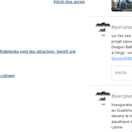
Article plus ancien
rabilandia vend des attractions, bientôt une
culinaire