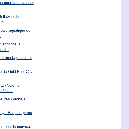
ns pour la nouveauté
Bellewaerde,
in...
 parc aquatique de
.
d annonce la
e d...
 sa montagne russe
..
re de Gold Reef City
 MackNeXT et
inéma...
esures corona à
Pays-Bas, les parcs
ons pour le nouveau