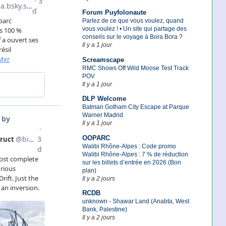
Forum Puyfolonaute
Parlez de ce que vous voulez, quand
vous voulez ! • Un site qui partage des
conseils sur le voyage à Bora Bora ?
Il y a 1 jour
Screamscape
RMC Shows Off Wild Moose Test Track
POV
Il y a 1 jour
DLP Welcome
Batman Gotham City Escape at Parque
Warner Madrid
Il y a 1 jour
OOPARC
Walibi Rhône-Alpes : Code promo
Walibi Rhône-Alpes : 7 % de réduction
sur les billets d’entrée en 2026 (Bon
plan)
Il y a 2 jours
RCDB
unknown - Shawar Land (Anabta, West
Bank, Palestine)
Il y a 2 jours