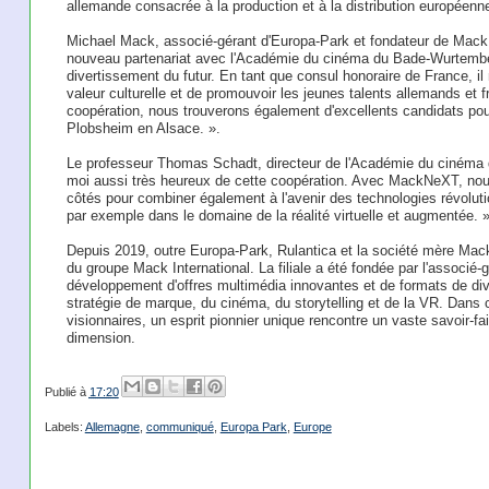
allemande consacrée à la production et à la distribution européenn
Michael Mack, associé-gérant d'Europa-Park et fondateur de MackN
nouveau partenariat avec l'Académie du cinéma du Bade-Wurtembe
divertissement du futur. En tant que consul honoraire de France, il
valeur culturelle et de promouvoir les jeunes talents allemands et 
coopération, nous trouverons également d'excellents candidats pour
Plobsheim en Alsace. ».
Le professeur Thomas Schadt, directeur de l'Académie du cinéma d
moi aussi très heureux de cette coopération. Avec MackNeXT, nou
côtés pour combiner également à l'avenir des technologies révoluti
par exemple dans le domaine de la réalité virtuelle et augmentée. »
Depuis 2019, outre Europa-Park, Rulantica et la société mère Mack
du groupe Mack International. La filiale a été fondée par l'associ
développement d'offres multimédia innovantes et de formats de div
stratégie de marque, du cinéma, du storytelling et de la VR. Dans
visionnaires, un esprit pionnier unique rencontre un vaste savoir-f
dimension.
Publié à
17:20
Labels:
Allemagne
,
communiqué
,
Europa Park
,
Europe