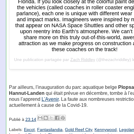
Florida. If you look closely at the colorful paint d
the vehicles (called coaches in roller coaster eng
parlance), each one is unique with different wear
and impact marks. Imagineers were inspired by 
that appear on NASA Space Shuttles and other sp
upon reentry into Earth’s atmosphere. We can’t 
share more on this truly out-of-this-world, aw
attraction as we make progress on construction 
these coaches on the track!
Une publication partagée par
Zach Riddley
(@thezachriddley) 
Par ailleurs, l'inauguration du parc aquatique belge
Plops
Hannut-Landen
qui était prévue en décembre, tombe à l'
nous l'apprend
L'Avenir
. La faute aux nombreuses restricti
actuellement à cause de la Covid-19.
Publié à
23:14
Labels:
Epcot
,
Fantasilandia
,
Gold Reef City
,
Kennywood
,
Legolan