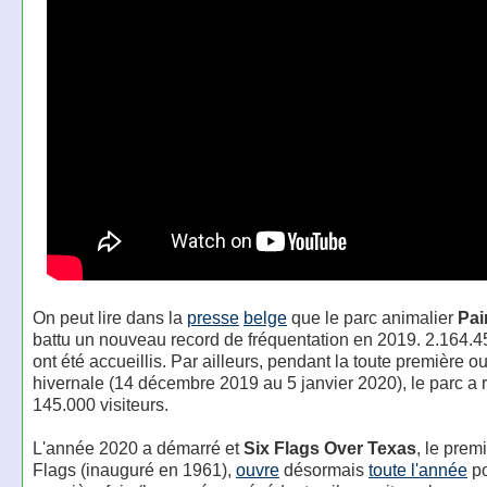
On peut lire dans la
presse
belge
que le parc animalier
Pai
battu un nouveau record de fréquentation en 2019. 2.164.45
ont été accueillis. Par ailleurs, pendant la toute première o
hivernale (14 décembre 2019 au 5 janvier 2020), le parc a 
145.000 visiteurs.
L'année 2020 a démarré et
Six Flags Over Texas
, le prem
Flags (inauguré en 1961),
ouvre
désormais
toute l'année
po