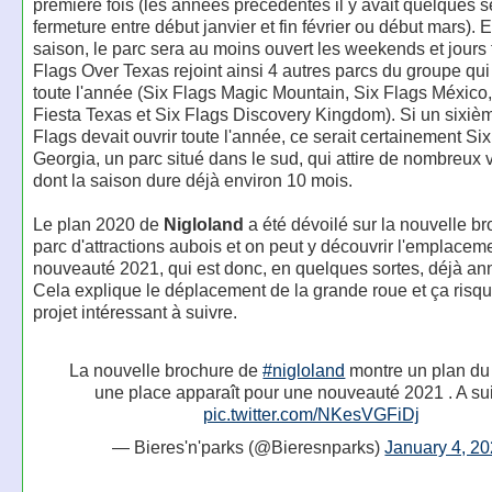
première fois (les années précédentes il y avait quelques
fermeture entre début janvier et fin février ou début mars).
saison, le parc sera au moins ouvert les weekends et jours f
Flags Over Texas rejoint ainsi 4 autres parcs du groupe qui
toute l'année (Six Flags Magic Mountain, Six Flags México,
Fiesta Texas et Six Flags Discovery Kingdom). Si un sixiè
Flags devait ouvrir toute l'année, ce serait certainement Si
Georgia, un parc situé dans le sud, qui attire de nombreux v
dont la saison dure déjà environ 10 mois.
Le plan 2020 de
Nigloland
a été dévoilé sur la nouvelle b
parc d'attractions aubois et on peut y découvrir l'emplacem
nouveauté 2021, qui est donc, en quelques sortes, déjà a
Cela explique le déplacement de la grande roue et ça risqu
projet intéressant à suivre.
La nouvelle brochure de
#nigloland
montre un plan du
une place apparaît pour une nouveauté 2021 . A sui
pic.twitter.com/NKesVGFiDj
— Bieres'n'parks (@Bieresnparks)
January 4, 2