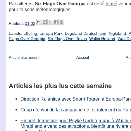
Par ailleurs,
Six Flags Over Georgia
est resté
fermé
vendre
pour raisons météorologiques.
Publié à
01:02
Labels:
Efteling
,
Europa Park
,
Legoland Deutschland
,
Nigloland
,
P
Flags Over Georgia
,
Six Flags Over Texas
,
Walibi Holland
,
Walt D
Article plus récent
Accueil
Art
Articles les plus lus cette semaine
Direction Rulantica avec Snorri Touren à Europa-Par
Coup d’envoi de la campagne de recrutement du Parc
En bref: fermeture pour Psyké Underground à Walibi 
Mirabilandia vend des attractions, bientôt une rivière