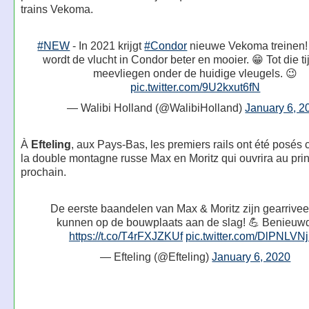
trains Vekoma.
#NEW
- In 2021 krijgt
#Condor
nieuwe Vekoma treinen!
wordt de vlucht in Condor beter en mooier. 😁 Tot die ti
meevliegen onder de huidige vleugels. 😉
pic.twitter.com/9U2kxut6fN
— Walibi Holland (@WalibiHolland)
January 6, 2
À
Efteling
, aux Pays-Bas, les premiers rails ont été posés 
la double montagne russe Max en Moritz qui ouvrira au pri
prochain.
De eerste baandelen van Max & Moritz zijn gearrive
kunnen op de bouwplaats aan de slag! 💪 Benieuw
https://t.co/T4rFXJZKUf
pic.twitter.com/DlPNLVN
— Efteling (@Efteling)
January 6, 2020