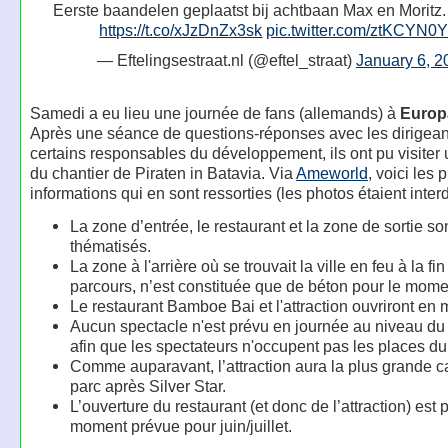
Eerste baandelen geplaatst bij achtbaan Max en Moritz
https://t.co/xJzDnZx3sk
pic.twitter.com/ztKCYN0
— Eftelingsestraat.nl (@eftel_straat)
January 6, 2
Samedi a eu lieu une journée de fans (allemands) à
Europ
Après une séance de questions-réponses avec les dirigean
certains responsables du développement, ils ont pu visiter 
du chantier de Piraten in Batavia. Via
Ameworld
, voici les 
informations qui en sont ressorties (les photos étaient interd
La zone d’entrée, le restaurant et la zone de sortie so
thématisés.
La zone à l'arrière où se trouvait la ville en feu à la fin
parcours, n’est constituée que de béton pour le mome
Le restaurant Bamboe Bai et l'attraction ouvriront e
Aucun spectacle n'est prévu en journée au niveau du 
afin que les spectateurs n'occupent pas les places du
Comme auparavant, l’attraction aura la plus grande c
parc après Silver Star.
L’ouverture du restaurant (et donc de l’attraction) est 
moment prévue pour juin/juillet.