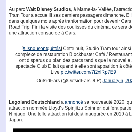
Au parc
Walt Disney Studios
, à Marne-la- Vallée, l'attract
Tram Tour a accueilli ses derniers passagers dimanche. Ell
dans quelques mois après tranformation pour devenir Cars
Road Trip. Fini la visite des coulisses du cinéma, ce sera 
une attraction consacrée à Cars.
[
#ilsnousontquittés
] Cette nuit, Studio Tram tour ainsi
complexe de restauration Blockbuster Café / Restaurant
ont disparus du plan des parcs tandis que la nouvelle 
spectacle Club D fait quand à elle sont apparition à côté
Live
pic.twitter.com/7i2xIRp7E9
— OutsidEars (@OutsidEarsDLP)
January 6, 20
Legoland Deutschland
a
annoncé
sa nouveauté 2020, qu
attraction nommée Lloyd’s Spinjitzu Spinner, qui fera partie
Ninjago. Une telle attraction fut déjà inaugurée en 2019 à
Japan.