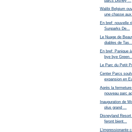
parcs Disney ...
Walibi Belgium ou
une chasse aux.
En bref: nouvelle 
Sunparks De...
Le Nuage de Beauva
diables de Tas..
En bref: Panique à
bye bye Green..
Le Parc du Petit P
Center Parcs souha
expansion en Eu
Après la fermeture
nouveau parc aq
Inauguration de Wo
plus grand ...
Disneyland Resort 
feront bient...
L’impressionante c