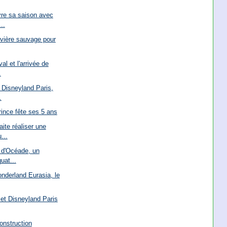
vre sa saison avec
..
rivière sauvage pour
l et l'arrivée de
.
 Disneyland Paris,
.
rince fête ses 5 ans
ite réaliser une
...
 d'Océade, un
uat...
nderland Eurasia, le
et Disneyland Paris
onstruction