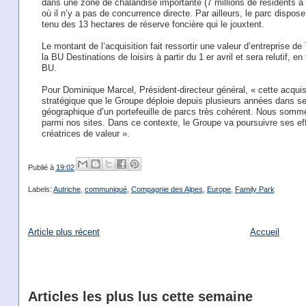
dans une zone de chalandise importante (7 millions de résidents à
où il n’y a pas de concurrence directe. Par ailleurs, le parc dispo
tenu des 13 hectares de réserve foncière qui le jouxtent.
Le montant de l’acquisition fait ressortir une valeur d’entreprise 
la BU Destinations de loisirs à partir du 1 er avril et sera relutif,
BU.
Pour Dominique Marcel, Président-directeur général, « cette acquisit
stratégique que le Groupe déploie depuis plusieurs années dans ses
géographique d’un portefeuille de parcs très cohérent. Nous somme
parmi nos sites. Dans ce contexte, le Groupe va poursuivre ses effo
créatrices de valeur ».
Publié à
19:02
Labels:
Autriche
,
communiqué
,
Compagnie des Alpes
,
Europe
,
Family Park
Article plus récent
Accueil
Articles les plus lus cette semaine