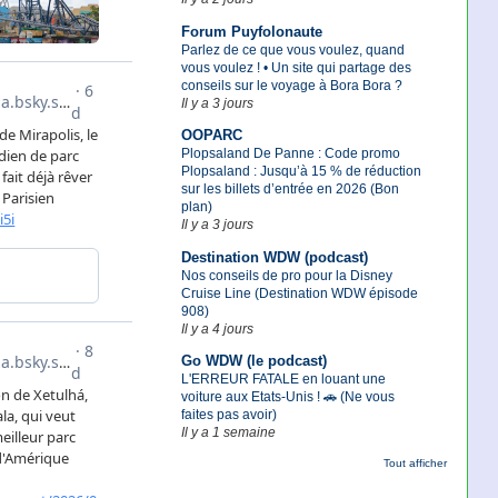
Forum Puyfolonaute
Parlez de ce que vous voulez, quand
vous voulez ! • Un site qui partage des
conseils sur le voyage à Bora Bora ?
Il y a 3 jours
OOPARC
Plopsaland De Panne : Code promo
Plopsaland : Jusqu’à 15 % de réduction
sur les billets d’entrée en 2026 (Bon
plan)
Il y a 3 jours
Destination WDW (podcast)
Nos conseils de pro pour la Disney
Cruise Line (Destination WDW épisode
908)
Il y a 4 jours
Go WDW (le podcast)
L'ERREUR FATALE en louant une
voiture aux Etats-Unis ! 🚗 (Ne vous
faites pas avoir)
Il y a 1 semaine
Tout afficher