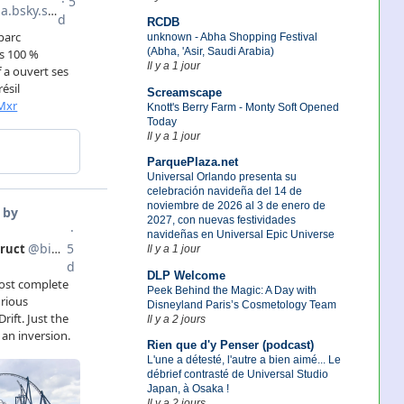
RCDB
unknown - Abha Shopping Festival
(Abha, 'Asir, Saudi Arabia)
Il y a 1 jour
Screamscape
Knott's Berry Farm - Monty Soft Opened
Today
Il y a 1 jour
ParquePlaza.net
Universal Orlando presenta su
celebración navideña del 14 de
noviembre de 2026 al 3 de enero de
2027, con nuevas festividades
navideñas en Universal Epic Universe
Il y a 1 jour
DLP Welcome
Peek Behind the Magic: A Day with
Disneyland Paris’s Cosmetology Team
Il y a 2 jours
Rien que d'y Penser (podcast)
L'une a détesté, l'autre a bien aimé... Le
débrief contrasté de Universal Studio
Japan, à Osaka !
Il y a 2 jours