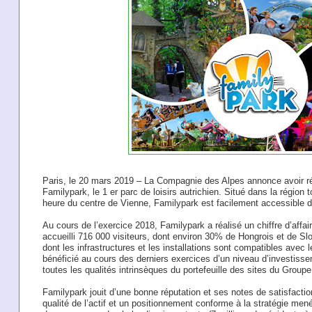
Paris, le 20 mars 2019 – La Compagnie des Alpes annonce avoir ré
Familypark, le 1 er parc de loisirs autrichien. Situé dans la région
heure du centre de Vienne, Familypark est facilement accessible de
Au cours de l’exercice 2018, Familypark a réalisé un chiffre d’aff
accueilli 716 000 visiteurs, dont environ 30% de Hongrois et de Slo
dont les infrastructures et les installations sont compatibles avec
bénéficié au cours des derniers exercices d’un niveau d’investissem
toutes les qualités intrinsèques du portefeuille des sites du Groupe
Familypark jouit d’une bonne réputation et ses notes de satisfaction 
qualité de l’actif et un positionnement conforme à la stratégie men