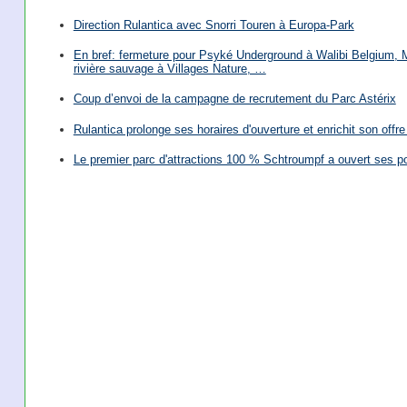
Direction Rulantica avec Snorri Touren à Europa-Park
En bref: fermeture pour Psyké Underground à Walibi Belgium, Mi
rivière sauvage à Villages Nature, …
Coup d’envoi de la campagne de recrutement du Parc Astérix
Rulantica prolonge ses horaires d'ouverture et enrichit son offre 
Le premier parc d'attractions 100 % Schtroumpf a ouvert ses po