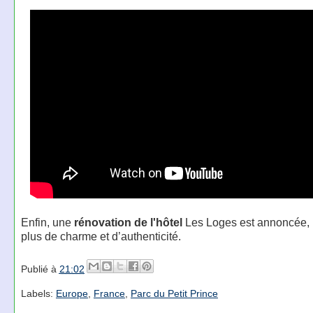
Enfin, une
rénovation de l'hôtel
Les Loges est annoncée, 
plus de charme et d’authenticité.
Publié à
21:02
Labels:
Europe
,
France
,
Parc du Petit Prince