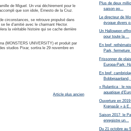
Plus de deux millio
amille de Miguel. Un vrai déchirement pour le
saison po...
accompli que son idole, Ernesto de la Cruz.
Le directeur de M
 de circonstances, se retrouve propulsé dans
évoque divers p.
 se lie d’amitié avec le charmant Hector.
era la véritable histoire qui se cache derrière
Un Halloween effr
pour toute la ...
olina (MONSTERS UNIVERSITY) et produit par
En bref: rethémati
s studios Pixar, sortira le 29 novembre en
Park, fermeture 
Frissonner de plais
Europa-Park: Ha
En bref: cambriola
Bobbejaanland, r
« Rulantica : le no
aquatique d’Euro
Article plus ancien
Ouverture en 2019 
Krønasår » à E..
Saison 2017: le Pa
enregistre un...
Du 21 octobre au 