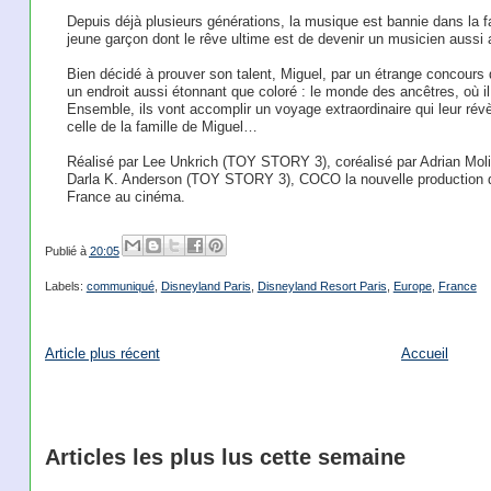
Depuis déjà plusieurs générations, la musique est bannie dans la f
jeune garçon dont le rêve ultime est de devenir un musicien aussi 
Bien décidé à prouver son talent, Miguel, par un étrange concours
un endroit aussi étonnant que coloré : le monde des ancêtres, où il
Ensemble, ils vont accomplir un voyage extraordinaire qui leur révèl
celle de la famille de Miguel…
Réalisé par Lee Unkrich (TOY STORY 3), coréalisé par Adrian M
Darla K. Anderson (TOY STORY 3), COCO la nouvelle production de
France au cinéma.
Publié à
20:05
Labels:
communiqué
,
Disneyland Paris
,
Disneyland Resort Paris
,
Europe
,
France
Article plus récent
Accueil
Articles les plus lus cette semaine