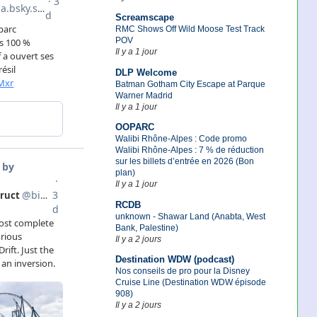
Screamscape
RMC Shows Off Wild Moose Test Track
POV
Il y a 1 jour
DLP Welcome
Batman Gotham City Escape at Parque
Warner Madrid
Il y a 1 jour
OOPARC
Walibi Rhône-Alpes : Code promo
Walibi Rhône-Alpes : 7 % de réduction
sur les billets d’entrée en 2026 (Bon
plan)
Il y a 1 jour
RCDB
unknown - Shawar Land (Anabta, West
Bank, Palestine)
Il y a 2 jours
Destination WDW (podcast)
Nos conseils de pro pour la Disney
Cruise Line (Destination WDW épisode
908)
Il y a 2 jours