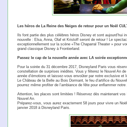
Les héros de La Reine des Neiges de retour pour un Noël CUL
Ils font partie des plus célèbres héros Disney et sont aujourd’hui i
nouvelle : Elsa, Anna, Olaf et Kristoff seront de retour ! Le spect
exceptionnellement sur la scène «The Chaparral Theater » pour vou
grand classique Disney à Frontierland.
Passez le cap de la nouvelle année avec LA soirée exceptionn
Pour la soirée du 31 décembre 2017, Disneyland Paris vous réserv
constellation de surprises inédites. Vous y fêterez le Nouvel An d
année d’émotions et laissez-vous envoûter par notre exclusive et
Le Château de la Belle au Bois Dormant, le feu d’artifice du Nouvel
pourrez même profiter de l’ambiance de fête pour enflammer notre p
Attention, les places sont limitées ! Réservez dès maintenant vos 
Nouvel An.
Préparez-vous, vous aurez exactement 58 jours pour vivre un Noë
janvier 2018 à Disneyland Paris.