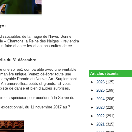
TE !
ndissociables de la magie de l’hiver. Bonne
acle « Chantons la Reine des Neiges » reviendra
s faire chanter les chansons cultes de ce
elle du 31 décembre.
e une soirée1 comparable avec une véritable
Articles récents
e manière unique. Venez célébrer toute une
 Incroyable Parade du Nouvel An. Surplombant
►
2026
(125)
 An émerveillera petits et grands. Et vous
iste de danse et bien d’autres surprises.
►
2025
(199)
billets spéciaux pour accéder à la Soirée du
►
2024
(206)
l exceptionnel, du 11 novembre 2017 au 7
►
2023
(229)
►
2022
(291)
►
2021
(315)