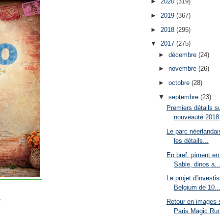
►
2020
(319)
►
2019
(367)
►
2018
(295)
▼
2017
(275)
►
décembre
(24)
►
novembre
(26)
►
octobre
(28)
▼
septembre
(23)
Premiers détails s
nouveauté 2018 
Le parc néerlandai
les détails...
En bref: piment en
Sable, dinos a..
Le projet d'invest
Belgium de 10..
.
Retour en images s
Paris Magic Run