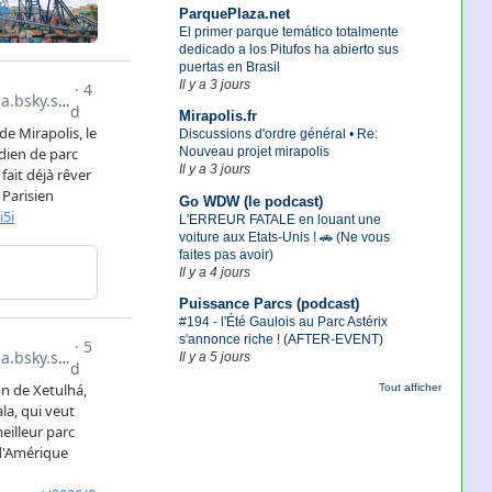
ParquePlaza.net
El primer parque temático totalmente
dedicado a los Pitufos ha abierto sus
puertas en Brasil
Il y a 3 jours
Mirapolis.fr
Discussions d'ordre général • Re:
Nouveau projet mirapolis
Il y a 3 jours
Go WDW (le podcast)
L'ERREUR FATALE en louant une
voiture aux Etats-Unis ! 🚗 (Ne vous
faites pas avoir)
Il y a 4 jours
Puissance Parcs (podcast)
#194 - l'Été Gaulois au Parc Astérix
s'annonce riche ! (AFTER-EVENT)
Il y a 5 jours
Tout afficher