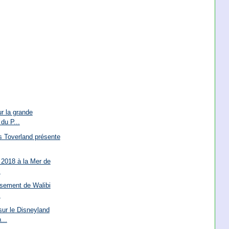
ur la grande
du P...
s Toverland présente
 2018 à la Mer de
.
issement de Walibi
.
ur le Disneyland
...