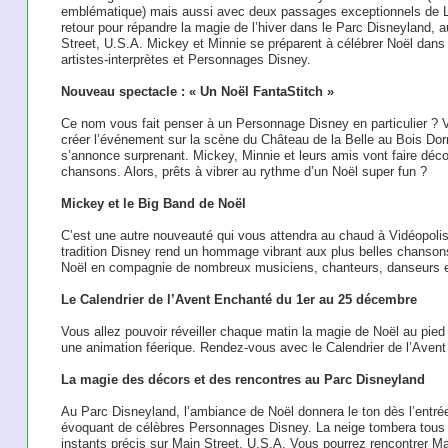
emblématique) mais aussi avec deux passages exceptionnels de LA
retour pour répandre la magie de l’hiver dans le Parc Disneyland, a
Street, U.S.A. Mickey et Minnie se préparent à célébrer Noël dans 
artistes-interprètes et Personnages Disney.
Nouveau spectacle : « Un Noël FantaStitch »
Ce nom vous fait penser à un Personnage Disney en particulier ? Vo
créer l’événement sur la scène du Château de la Belle au Bois Dor
s’annonce surprenant. Mickey, Minnie et leurs amis vont faire décou
chansons. Alors, prêts à vibrer au rythme d’un Noël super fun ?
Mickey et le Big Band de Noël
C’est une autre nouveauté qui vous attendra au chaud à Vidéopolis.
tradition Disney rend un hommage vibrant aux plus belles chansons d
Noël en compagnie de nombreux musiciens, chanteurs, danseurs 
Le Calendrier de l’Avent Enchanté du 1er au 25 décembre
Vous allez pouvoir réveiller chaque matin la magie de Noël au pie
une animation féerique. Rendez-vous avec le Calendrier de l’Aven
La magie des décors et des rencontres au Parc Disneyland
Au Parc Disneyland, l’ambiance de Noël donnera le ton dès l’ent
évoquant de célèbres Personnages Disney. La neige tombera tous 
instants précis sur Main Street, U.S.A. Vous pourrez rencontrer M