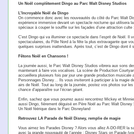
Un Noël complètement Dingo au Parc Walt Disney Studios
L’Incroyable Noël de Dingo
On commence donc avec les nouveautés du côté du Parc Walt Dis
expérience immersive devant un spectacle nocturne qui utilisera la
spéciaux à couper le souffle sur les façades d’une attraction culte
C’est Dingo qui va illuminer ce spectacle dans l’esprit de Noël. Il
spectaculaires, du Pôle Nord à la fête la plus extravagante que vo
quelques surprises inattendues. Après tout, c’est de Dingo dont il 
Fêtons Noël en Chansons !
La journée aussi, le Parc Walt Disney Studios vibrera aux sons de
maintenant à faire vos vocalises. La scène de Production Courtyar
accueillera plusieurs fois par jour une grande production musicale
Personnages Disney… Ils vous inviteront à participer à la magie 
airs de Noël. Tout au long de la journée, postez vos photos sur les
chance d’apparaître sur l’écran géant.
Enfin, sachez que vous pourrez aussi rencontrez Mickey et Minnie
aussi Dingo, fièrement déguisé en Père Noël au Parc Walt Disney 
Un Noël féérique dans le Parc Disneyland
Retrouvez LA Parade de Noël Disney, remplie de magie
Vous aimez les Parades Disney ? Alors vous allez A-DO-RER la sa
avec la grande nouveauté de l’année : Disney Stars on Parade (vo