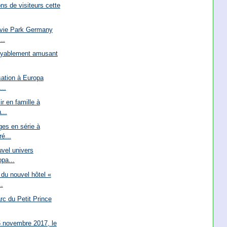
ns de visiteurs cette
ovie Park Germany
..
oyablement amusant
sation à Europa
...
ir en famille à
...
ges en série à
é...
uvel univers
pa...
du nouvel hôtel «
.
rc du Petit Prince
5 novembre 2017, le