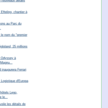
e nouveaux détails
 Efteling, chantier à
tions au Parc du
.
 le nom du "premier
igloland, 25 millions
a Odyssey à
 Magnu...
 inaugurera Ferrari
 Logistique d'Europa
hôtels Lego,
 le...
oile les détails de