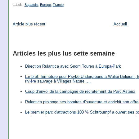
Labels:
Bagatelle
,
Europe
,
France
Article plus récent
Accueil
Articles les plus lus cette semaine
Direction Rulantica avec Snorri Touren à Europa-Park
En bref: fermeture pour Psyké Underground à Walibi Belgium, Mi
rivière sauvage à Villages Nature, …
Coup d’envoi de la campagne de recrutement du Parc Astérix
Rulantica prolonge ses horaires d'ouverture et enrichit son offre 
Le premier parc d'attractions 100 % Schtroumpf a ouvert ses po