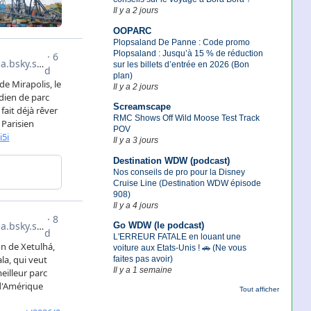
Il y a 2 jours
OOPARC
Plopsaland De Panne : Code promo
Plopsaland : Jusqu’à 15 % de réduction
sur les billets d’entrée en 2026 (Bon
plan)
Il y a 2 jours
Screamscape
RMC Shows Off Wild Moose Test Track
POV
Il y a 3 jours
Destination WDW (podcast)
Nos conseils de pro pour la Disney
Cruise Line (Destination WDW épisode
908)
Il y a 4 jours
Go WDW (le podcast)
L'ERREUR FATALE en louant une
voiture aux Etats-Unis ! 🚗 (Ne vous
faites pas avoir)
Il y a 1 semaine
Tout afficher