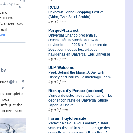
RCDB
unknown - Abha Shopping Festival
(Abha, 'Asir, Saudi Arabia)
Il y a 1 jour
ParquePlaza.net
Universal Orlando presenta su
celebración navideña del 14 de
noviembre de 2026 al 3 de enero de
2027, con nuevas festividades
navideñas en Universal Epic Universe
Il y a 1 jour
DLP Welcome
Peek Behind the Magic: A Day with
Disneyland Paris’s Cosmetology Team
Il y a 1 jour
Rien que d'y Penser (podcast)
L'une a détesté, l'autre a bien aimé... Le
débrief contrasté de Universal Studio
Japan, à Osaka !
Il y a 2 jours
Forum Puyfolonaute
Parlez de ce que vous voulez, quand
vous voulez ! • Un site qui partage des
conseils sur le voyage à Bora Bora ?