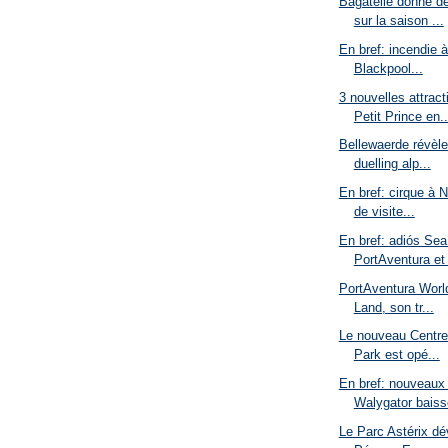
Bagatelle donne d
sur la saison ...
En bref: incendie à
Blackpool...
3 nouvelles attrac
Petit Prince en..
Bellewaerde révèle
duelling alp...
En bref: cirque à N
de visite...
En bref: adiós Se
PortAventura et
PortAventura World
Land, son tr...
Le nouveau Centre
Park est opé...
En bref: nouveaux 
Walygator baisse
Le Parc Astérix dév