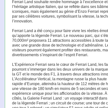
Ferrari Land souhaite rendre hommage à l’excellence et
l’héritage artistique Italien, qui se reflète dans ses bâtim
iconiques, mais également au génie d’Enzo Ferrari repr
par ses célèbres voitures, symbolisant la vitesse, la tech
l’innovation.
Ferrari Land a été conçu pour faire vivre les réelles émo
qu’apporte la légende Ferrari. Le nouveau parc, qui s’ét
70,000m² proposera 11 attractions accessibles à toute la 
avec une grande dose de technologie et d’adrénaline. L
visiteurs pourront également profiter des restaurants, m
divertissements s’inspirant de l’esprit Ferrari.
L’Expérience Ferrari sera le cœur de Ferrari Land, les fa
pourront s’immerger dans les deux univers de la marque 
la GT et le monde des F1, à travers deux attractions inn
L’Accélérateur Vertical, la montagne russe la plus haute 
rapide d’Europe, atteindra la hauteur de 112 mètres de h
une vitesse de 180 km/h en moins de 5 secondes et ser
expérience unique pour les afficionados de la vitesse. À
côtés, la Galerie Ferrari Land : un voyage interactif dans 
de la légende Ferrari ; un circuit de course; une tour de 
une tour à rebond ; un simulateur F1 pour adulte et enfan