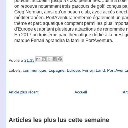
pouvant accueillir jusqu’à 4000 personnes. Juste à côté 
on retrouve notamment trois parcours de golf, conçus pa
Greg Norman, ainsi qu’un beach club, avec accès direct a
méditerranéen. PortAventura renferme également un par
thème et parc aquatique comptant parmi les plus import
d’Europe et abritant plusieurs attractions de renommée 
En 2017 un troisième parc thématique dédié à la prestig
marque Ferrari agrandira la famille PortAventura.
Publié à
21:33
Labels:
communiqué
,
Espagne
,
Europe
,
Ferrari Land
,
Port Aventu
Article plus récent
Accueil
Art
Articles les plus lus cette semaine