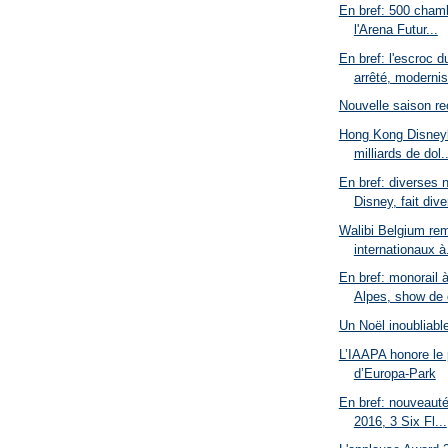
En bref: 500 chamb
l'Arena Futur...
En bref: l'escroc 
arrêté, modernis
Nouvelle saison re
Hong Kong Disneyla
milliards de dol..
En bref: diverses 
Disney, fait diver
Walibi Belgium rem
internationaux à.
En bref: monorail 
Alpes, show de d
Un Noël inoubliabl
L’IAAPA honore le p
d’Europa-Park
En bref: nouveaut
2016, 3 Six Fl...