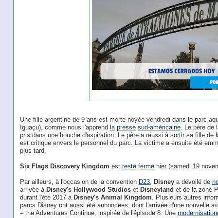
Une fille argentine de 9 ans est morte noyée vendredi dans le parc aqu
Iguaçu), comme nous l'apprend
la
presse
sud-américaine
. Le père de 
pris dans une bouche d'aspiration. Le père a réussi à sortir sa fille de 
est critique envers le personnel du parc. La victime a ensuite été emm
plus tard.
Six Flags Discovery Kingdom
est
resté
fermé
hier (samedi 19 novem
Par ailleurs, à l'occasion de la convention
D23
,
Disney
a dévoilé de
no
arrivée à
Disney's Hollywood Studios
et
Disneyland
et de la zone P
durant l'été 2017 à
Disney's Animal Kingdom
. Plusieurs autres info
parcs Disney ont aussi été annoncées, dont l'arrivée d'une nouvelle a
– the Adventures Continue, inspirée de l'épisode 8. Une
modernisation