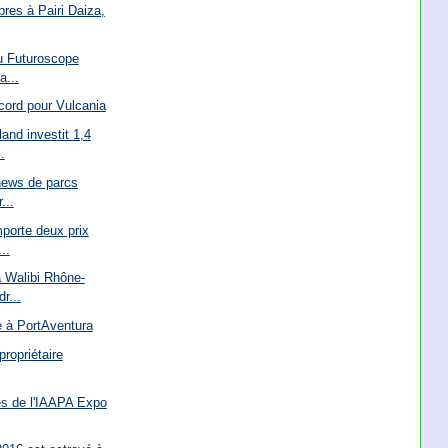
res à Pairi Daiza,
du Futuroscope
a...
cord pour Vulcania
nd investit 1,4
.
news de parcs
...
porte deux prix
..
à Walibi Rhône-
r...
e à PortAventura
ropriétaire
és de l'IAAPA Expo