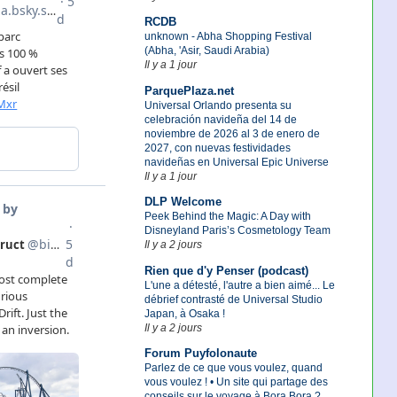
RCDB
unknown - Abha Shopping Festival
(Abha, 'Asir, Saudi Arabia)
Il y a 1 jour
ParquePlaza.net
Universal Orlando presenta su
celebración navideña del 14 de
noviembre de 2026 al 3 de enero de
2027, con nuevas festividades
navideñas en Universal Epic Universe
Il y a 1 jour
DLP Welcome
Peek Behind the Magic: A Day with
Disneyland Paris’s Cosmetology Team
Il y a 2 jours
Rien que d'y Penser (podcast)
L'une a détesté, l'autre a bien aimé... Le
débrief contrasté de Universal Studio
Japan, à Osaka !
Il y a 2 jours
Forum Puyfolonaute
Parlez de ce que vous voulez, quand
vous voulez ! • Un site qui partage des
conseils sur le voyage à Bora Bora ?