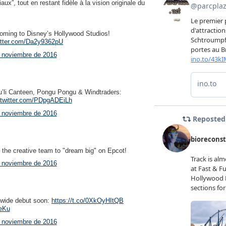
ux”, tout en restant fidèle à la vision originale du
oming to Disney’s Hollywood Studios!
witter.com/Da2y9362pU
 noviembre de 2016
tu’li Canteen, Pongu Pongu & Windtraders:
.twitter.com/PDpgADEiLh
 noviembre de 2016
he creative team to "dream big" on Epcot!
 noviembre de 2016
t-wide debut soon:
https://t.co/0XkOyHItQB
KeKu
 noviembre de 2016