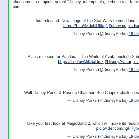
changements et ajouts seront “Disney, intemporels, pertinents et familia
parc.
Just released: New image of the Star Wars-themed land c
https://t.co/4ZdeBO8kq4
#starwars
pic.t
— Disney Parks (@DisneyParks)
19 de
Plans released for Pandora – The World of Avatar include Sa
https://t.co/uwMi9SxDmk
#DisneyAvatar
pic
— Disney Parks (@DisneyParks)
19 de
Walt Disney Parks & Resorts Chairman Bob Chapek challenges t
— Disney Parks (@DisneyParks)
19 de
Take your first look at MagicBand 2, which will make its resor
pic.twitter.com/ngFIPj
— Disney Parks (@DisneyParks)
19 de