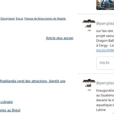
,
Disneyland
,
Epcot
,
Parque de Atracciones de Madrid
,
Article plus ancien
rabilandia vend des attractions, bientôt une
culinaire
rtes au Brésil