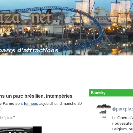
Bluesky
ns un parc brésilien, intempéries
e Panne
sont
fermées
aujourd'hui, dimanche 20
).
e "pluie".