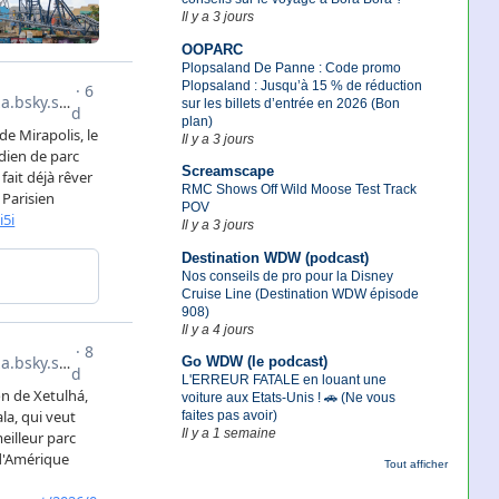
Il y a 3 jours
OOPARC
Plopsaland De Panne : Code promo
Plopsaland : Jusqu’à 15 % de réduction
sur les billets d’entrée en 2026 (Bon
plan)
Il y a 3 jours
Screamscape
RMC Shows Off Wild Moose Test Track
POV
Il y a 3 jours
Destination WDW (podcast)
Nos conseils de pro pour la Disney
Cruise Line (Destination WDW épisode
908)
Il y a 4 jours
Go WDW (le podcast)
L'ERREUR FATALE en louant une
voiture aux Etats-Unis ! 🚗 (Ne vous
faites pas avoir)
Il y a 1 semaine
Tout afficher