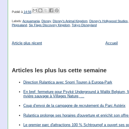
Publié à
14:56
Labels:
Acquamania
,
Disney
,
Disney's Animal Kingdom
,
Disney's Hollywood Studios
Plopsaland
,
Six Flags Discovery Kingdom
,
Tokyo Disneyland
Article plus récent
Accueil
Articles les plus lus cette semaine
Direction Rulantica avec Snorri Touren à Europa-Park
En bref: fermeture pour Psyké Underground à Walibi Belgium, Mi
rivière sauvage à Villages Nature, …
Coup d’envoi de la campagne de recrutement du Parc Astérix
Rulantica prolonge ses horaires d'ouverture et enrichit son offre 
Le premier parc d'attractions 100 % Schtroumpf a ouvert ses po