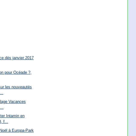
rce dès janvier 2017
ion pour Océade ?,
sur les nouveautés
..
llage Vacances
...
ter Intamin en
 f...
 Noël à Europa-Park