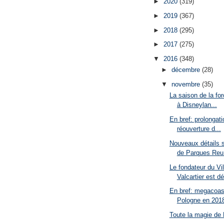
►
2020
(319)
►
2019
(367)
►
2018
(295)
►
2017
(275)
▼
2016
(348)
►
décembre
(28)
▼
novembre
(35)
La saison de la fo
à Disneylan...
En bref: prolongat
réouverture d...
Nouveaux détails 
de Parques Reu.
Le fondateur du Vi
Valcartier est dé
En bref: megacoas
Pologne en 2018,
Toute la magie de