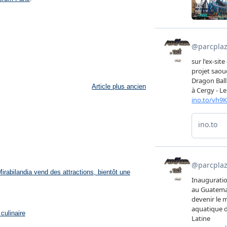
Article plus ancien
rabilandia vend des attractions, bientôt une
culinaire