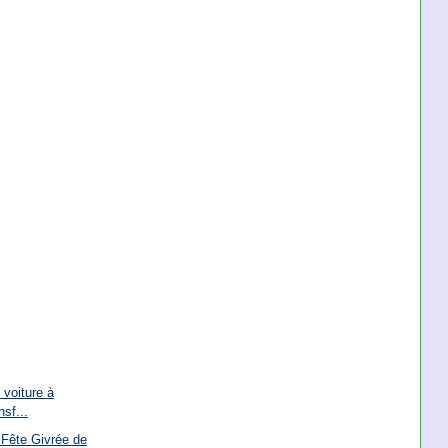
 voiture à
nsf...
 Fête Givrée de