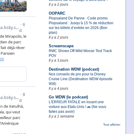
Il y a 2 jours
OOPARC
Plopsaland De Panne : Code promo
Plopsaland : Jusqu’à 15 % de réduction
sur les billets d’entrée en 2026 (Bon
plan)
Il y a 2 jours
Screamscape
RMC Shows Off Wild Moose Test Track
POV
Il y a 3 jours
Destination WDW (podcast)
Nos conseils de pro pour la Disney
Cruise Line (Destination WDW épisode
908)
Il y a 4 jours
Go WDW (le podcast)
L'ERREUR FATALE en louant une
voiture aux Etats-Unis ! 🚗 (Ne vous
faites pas avoir)
Il y a 1 semaine
Tout afficher