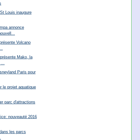
s
 St Louis inaugure
ampa annonce
ouvell...
 présente Volcano
..
présente Mako, la
...
sneyland Paris pour
ur le projet aquatique
er parc d'attractions
tice: nouveauté 2016
 dans les parcs
.