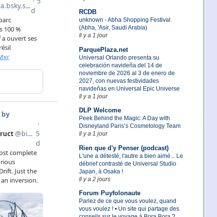
RCDB
unknown - Abha Shopping Festival
(Abha, 'Asir, Saudi Arabia)
Il y a 1 jour
ParquePlaza.net
Universal Orlando presenta su
celebración navideña del 14 de
noviembre de 2026 al 3 de enero de
2027, con nuevas festividades
navideñas en Universal Epic Universe
Il y a 1 jour
DLP Welcome
Peek Behind the Magic: A Day with
Disneyland Paris’s Cosmetology Team
Il y a 1 jour
Rien que d'y Penser (podcast)
L'une a détesté, l'autre a bien aimé... Le
débrief contrasté de Universal Studio
Japan, à Osaka !
Il y a 2 jours
Forum Puyfolonaute
Parlez de ce que vous voulez, quand
vous voulez ! • Un site qui partage des
conseils sur le voyage à Bora Bora ?