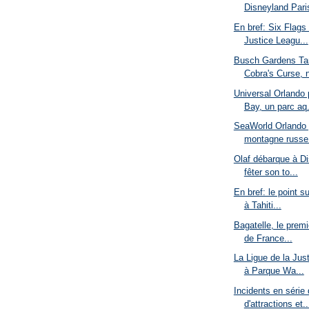
Disneyland Pari
En bref: Six Flags
Justice Leagu...
Busch Gardens T
Cobra's Curse, n
Universal Orlando
Bay, un parc aq.
SeaWorld Orlando 
montagne russe 
Olaf débarque à Di
fêter son to...
En bref: le point s
à Tahiti...
Bagatelle, le premi
de France...
La Ligue de la Jus
à Parque Wa...
Incidents en série
d'attractions et..