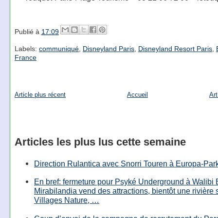
Publié à
17:09
Labels:
communiqué
,
Disneyland Paris
,
Disneyland Resort Paris
,
France
Article plus récent
Accueil
Art
Articles les plus lus cette semaine
Direction Rulantica avec Snorri Touren à Europa-Par
En bref: fermeture pour Psyké Underground à Walibi 
Mirabilandia vend des attractions, bientôt une rivière
Villages Nature, …