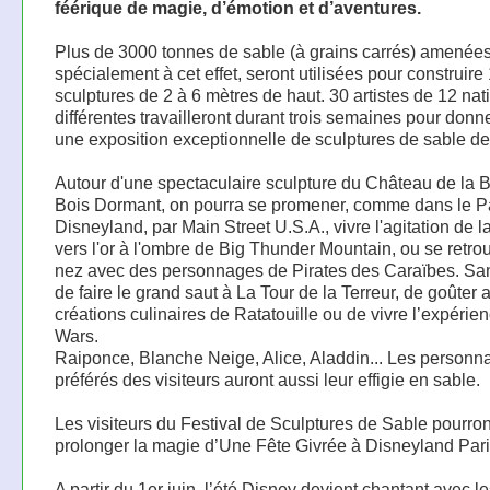
féérique de magie, d’émotion et d’aventures.
Plus de 3000 tonnes de sable (à grains carrés) amenée
spécialement à cet effet, seront utilisées pour construire
sculptures de 2 à 6 mètres de haut. 30 artistes de 12 nat
différentes travailleront durant trois semaines pour donn
une exposition exceptionnelle de sculptures de sable d
Autour d'une spectaculaire sculpture du Château de la B
Bois Dormant, on pourra se promener, comme dans le P
Disneyland, par Main Street U.S.A., vivre l'agitation de l
vers l'or à l'ombre de Big Thunder Mountain, ou se retro
nez avec des personnages de Pirates des Caraïbes. San
de faire le grand saut à La Tour de la Terreur, de goûter 
créations culinaires de Ratatouille ou de vivre l’expérie
Wars.
Raiponce, Blanche Neige, Alice, Aladdin... Les personn
préférés des visiteurs auront aussi leur effigie en sable.
Les visiteurs du Festival de Sculptures de Sable pourron
prolonger la magie d’Une Fête Givrée à Disneyland Pari
A partir du 1er juin, l’été Disney devient chantant avec le