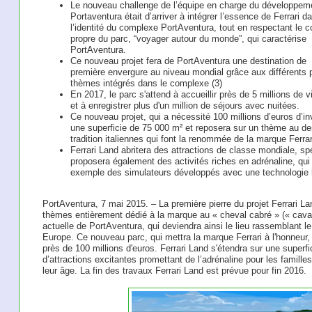
Le nouveau challenge de l’équipe en charge du développem
Portaventura était d’arriver à intégrer l’essence de Ferrari d
l’identité du complexe PortAventura, tout en respectant le 
propre du parc, “voyager autour du monde”, qui caractérise
PortAventura.
Ce nouveau projet fera de PortAventura une destination de
première envergure au niveau mondial grâce aux différents 
thèmes intégrés dans le complexe (3)
En 2017, le parc s'attend à accueillir près de 5 millions de v
et à enregistrer plus d'un million de séjours avec nuitées.
Ce nouveau projet, qui a nécessité 100 millions d’euros d’i
une superficie de 75 000 m² et reposera sur un thème au desi
tradition italiennes qui font la renommée de la marque Ferrar
Ferrari Land abritera des attractions de classe mondiale, sp
proposera également des activités riches en adrénaline, qu
exemple des simulateurs développés avec une technologie
PortAventura, 7 mai 2015. – La première pierre du projet Ferrari L
thèmes entièrement dédié à la marque au « cheval cabré » (« cavalli
actuelle de PortAventura, qui deviendra ainsi le lieu rassemblant 
Europe. Ce nouveau parc, qui mettra la marque Ferrari à l'honneur, 
près de 100 millions d'euros. Ferrari Land s'étendra sur une superfic
d’attractions excitantes promettant de l’adrénaline pour les familles
leur âge. La fin des travaux Ferrari Land est prévue pour fin 2016.