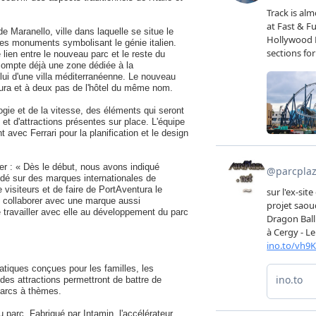
e Maranello, ville dans laquelle se situe le
bres monuments symbolisant le génie italien.
e lien entre le nouveau parc et le reste du
 compte déjà une zone dédiée à la
elui d'une villa méditerranéenne. Le nouveau
ntura et à deux pas de l'hôtel du même nom.
ogie et de la vitesse, des éléments qui seront
t d'attractions présentes sur place. L'équipe
avec Ferrari pour la planification et le design
er : « Dès le début, nous avons indiqué
ondé sur des marques internationales de
visiteurs et de faire de PortAventura le
 collaborer avec une marque aussi
de travailler avec elle au développement du parc
matiques conçues pour les familles, les
des attractions permettront de battre de
parcs à thèmes.
u parc. Fabriqué par Intamin, l'accélérateur