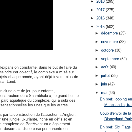
►
2018
(295)
►
2017
(275)
►
2016
(348)
▼
2015
(502)
►
décembre
(25)
►
novembre
(38)
►
octobre
(38)
►
septembre
(52)
►
août
(40)
'expansion constante, dans le but de faire du
tteindre cet objectif, le complexe a misé sur
►
juillet
(38)
ojets chaque année, ayant déjà investi plus de
rari Land.
►
juin
(42)
n d'une aire de jeu pour enfants,
▼
mai
(43)
construction du « Shambhala », le grand huit le
En bref: looping en
e parc aquatique du complexe, qui a subi des
Mirabilandia, tra
 sensationnelles les unes que les autres.
Coup d'envoi de la
par la construction de l'attraction « Angkor:
Disneyland Pari
 une jungle luxuriante, riche en défis et en
 le complexe de PortAventura a également
En bref: Six Flags
ouit désormais d'une base permanente en