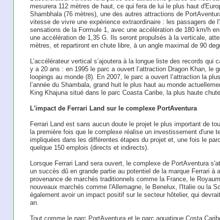
mesurera 112 mètres de haut, ce qui fera de lui le plus haut d'Europ
Shambhala (76 mètres), une des autres attractions de PortAventura
vitesse de vivre une expérience extraordinaire : les passagers de l'a
sensations de la Formule 1, avec une accélération de 180 km/h e
une accélération de 1,35 G. Ils seront propulsés à la verticale, at
mètres, et repartiront en chute libre, à un angle maximal de 90 deg
L’accélérateur vertical s’ajoutera à la longue liste des records qui
y a 20 ans : en 1995 le parc a ouvert l’attraction Dragon Khan, le 
loopings au monde (8). En 2007, le parc a ouvert l’attraction la pl
l’année du Shambala, grand huit le plus haut au monde actuellement
King Khajuna situé dans le parc Coasta Caribe, la plus haute chute
L'impact de Ferrari Land sur le complexe PortAventura
Ferrari Land est sans aucun doute le projet le plus important de to
la première fois que le complexe réalise un investissement d'une t
impliquées dans les différentes étapes du projet et, une fois le parc 
quelque 150 emplois (directs et indirects).
Lorsque Ferrari Land sera ouvert, le complexe de PortAventura s'att
un succès dû en grande partie au potentiel de la marque Ferrari à at
provenance de marchés traditionnels comme la France, le Royaum
nouveaux marchés comme l'Allemagne, le Benelux, l'Italie ou la Sc
également avoir un impact positif sur le secteur hôtelier, qui devrait
an.
Tout comme le parc PortAventura et le parc aquatique Costa Caribe, 