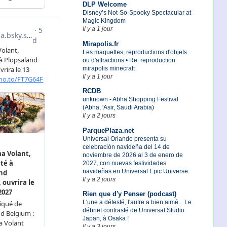
DLP Welcome
Disney’s Not-So-Spooky Spectacular at
Magic Kingdom
Il y a 1 jour
Mirapolis.fr
Les maquettes, reproductions d'objets
ou d'attractions • Re: reproduction
mirapolis minecraft
Il y a 1 jour
RCDB
unknown - Abha Shopping Festival
(Abha, 'Asir, Saudi Arabia)
Il y a 2 jours
ParquePlaza.net
Universal Orlando presenta su
celebración navideña del 14 de
noviembre de 2026 al 3 de enero de
2027, con nuevas festividades
navideñas en Universal Epic Universe
Il y a 2 jours
Rien que d'y Penser (podcast)
L'une a détesté, l'autre a bien aimé... Le
débrief contrasté de Universal Studio
Japan, à Osaka !
Il y a 3 jours