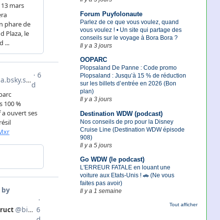
Forum Puyfolonaute
Parlez de ce que vous voulez, quand
vous voulez ! • Un site qui partage des
conseils sur le voyage à Bora Bora ?
Il y a 3 jours
OOPARC
Plopsaland De Panne : Code promo
Plopsaland : Jusqu’à 15 % de réduction
sur les billets d’entrée en 2026 (Bon
plan)
Il y a 3 jours
Destination WDW (podcast)
Nos conseils de pro pour la Disney
Cruise Line (Destination WDW épisode
908)
Il y a 5 jours
Go WDW (le podcast)
L'ERREUR FATALE en louant une
voiture aux Etats-Unis ! 🚗 (Ne vous
faites pas avoir)
Il y a 1 semaine
Tout afficher