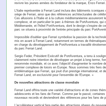
revivre les jeunes années du fondateur de la marque, Enzo Ferrari.
L'Italie représentée à Ferrari Land inclura des bâtiments iconiques d
siège de Ferrari, ainsi que des références architecturales de célè
Ces allusions à l'Italie et à la culture méditerranéenne assureront l
complexe, et en particulier le parc à thèmes de PortAventura, qui
Méditerranée, et l'hôtel PortAventura, dont le design s'inspire de c
parc se situera à proximité de l'entrée principale du parc PortAve
Impossible d'oublier que Ferrari symbolise la passion de la technol
mis en avant à Ferrari Land, notamment en termes de thématiques e
en charge du développement de PortAventura a travaillé étroitement 
du parc Ferrari Land.
Sergio Feder, Président Exécutif de PortAventura, a tenu à soulign
clairement notre intention de développer un projet à long terme, f
renommée mondiale, et ce avec l'objectif d'augmenter le nombre de 
premier complexe de loisirs en Europe. Nous sommes très fiers de
emblématique que Ferrari, qui jouit d'un prestige international, et 
Ferrari Land, en exclusivité pour l'ensemble de l'Europe. »
De nouvelles attractions de classe mondiale
Ferrari Land offrira toute une variété d'attractions et de zones thé
adolescents et les fans de Ferrari. Comme par le passé, certaines 
nouveaux records et deviendront des références pour les fans de 
L'accélérateur vertical fera partie des attractions phares du nouvea