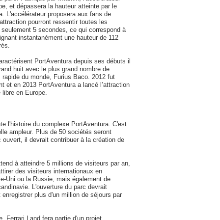
e, et dépassera la hauteur atteinte par le
. L'accélérateur proposera aux fans de
ttraction pourront ressentir toutes les
n seulement 5 secondes, ce qui correspond à
teignant instantanément une hauteur de 112
rés.
 caractérisent PortAventura depuis ses débuts il
grand huit avec le plus grand nombre de
us rapide du monde, Furius Baco. 2012 fut
 et en 2013 PortAventura a lancé l’attraction
 libre en Europe.
ute l'histoire du complexe PortAventura. C'est
elle ampleur. Plus de 50 sociétés seront
ouvert, il devrait contribuer à la création de
end à atteindre 5 millions de visiteurs par an,
tirer des visiteurs internationaux en
e-Uni ou la Russie, mais également de
andinavie. L'ouverture du parc devrait
 enregistrer plus d'un million de séjours par
Ferrari Land fera partie d'un projet