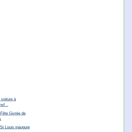
 voiture à
nsf...
 Fête Givrée de
s
 St Louis inaugure