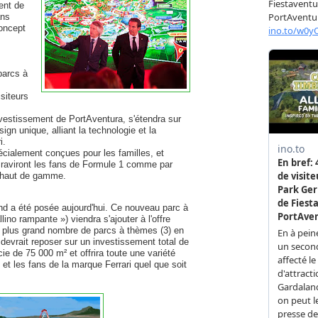
ent de
ans
concept
parcs à
isiteurs
nvestissement de PortAventura, s'étendra sur
gn unique, alliant la technologie et la
i.
écialement conçues pour les familles, et
i raviront les fans de Formule 1 comme par
 haut de gamme.
and a été posée aujourd'hui. Ce nouveau parc à
no rampante ») viendra s'ajouter à l'offre
le plus grand nombre de parcs à thèmes (3) en
devrait reposer sur un investissement total de
ie de 75 000 m² et offrira toute une variété
 et les fans de la marque Ferrari quel que soit