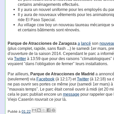
certains aménagements effectués.
Il y aura un nouvel uniforme pour les employés du par
Il y aura de nouveaux vêtements pour les animatroni
ride El Paso Special.
Au village cow boy un nouveau taureau mécanique se
et certains bâtiments sont rénovés.
Parque de Atracciones de Zaragoza
a
lancé
son
nouveau
(plus complet, rapide, sans flash ...) le samedi 1er mars, pr
d'ouverture de la saison 2014. Cependant le parc a informé 
via
Twitter
à 13:59 que pour des raisons "climatologiques" i
voyaient "dans l'obligation de fermer" leurs installations.
Par ailleurs,
Parque de Atracciones de Madrid
a annonc
(seulement) via
Facebook
(à 12:17) et
Twitter
(à 12:18) sa 
ne pas ouvrir ses portes ce même jour (samedi 1er mars) à
"mauvais temps". Le parc était censé ouvrir à midi (et 20 m
cela le parc publiait encore un
message
pour rappeler que l
Viejo Caserón rouvrait ce jour là.
Publié à
01:22