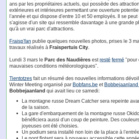
ans par les propriétaires actuels, qui possède des attractio
extérieures et intérieures permettant une ouverture potentie
l'année et qui dispose d'entre 10 et 50 employés. Il se peut 
s'agisse d'un site qui ressemble davantage à une grande p
qu'à un vrai parc d'attractions.
Fraisp'fan
publie quelques nouvelles photos, prises le 3 ma
travaux réalisés à
Fraispertuis City
.
Lundi 3 mars le
Parc des Naudières
est
resté
fermé
"pour 
mauvaises conditions météorologiques".
Tientotzes
fait un résumé des nouvelles informations dévoil
Winter Meeting organisé par
Bobfans.be
et
Bobbejaanland 
Bobbejaanland
qui avait lieu ce samedi:
La montagne russe Dream Catcher sera repeinte avan
de la saison.
La gare d'embarquement de la montagne russe Okido
bénéficiera aussi d'un coup de peinture. Des couleurs
joyeuses ont été choisies.
Un podium sera installé non loin de la place à l'entrée
Le pont flotant sera à nouveau accessible cette anné