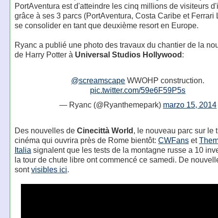
PortAventura est d'atteindre les cinq millions de visiteurs d'
grâce à ses 3 parcs (PortAventura, Costa Caribe et Ferrari 
se consolider en tant que deuxième resort en Europe.
Ryanc a publié une photo des travaux du chantier de la no
de Harry Potter à
Universal Studios Hollywood
:
@screamscape
WWOHP construction.
pic.twitter.com/59e6F59P5s
— Ryanc (@Ryanthemepark)
marzo 15, 2014
Des nouvelles de
Cinecittà World
, le nouveau parc sur le
cinéma qui ouvrira près de Rome bientôt:
CWFans
et
Them
Italia
signalent que les tests de la montagne russe a 10 inv
la tour de chute libre ont commencé ce samedi. De nouvell
sont
visibles ici
.