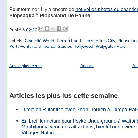
Pour terminer, il y a encore de
nouvelles photos du chantie
Plopsaqua
à
Plopsaland De Panne
.
Publié à
02:26
Labels:
Cinecittà World
,
Ferrari Land
,
Fraispertuis City
,
Plopsalan
Port Aventura
,
Universal Studios Hollywood
,
Walygator Parc
Article plus récent
Accueil
Art
Articles les plus lus cette semaine
Direction Rulantica avec Snorri Touren à Europa-Par
En bref: fermeture pour Psyké Underground à Walibi 
Mirabilandia vend des attractions, bientôt une rivière
Villages Nature, …