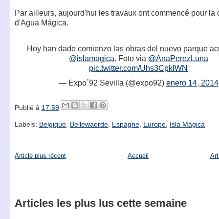
Par ailleurs, aujourd'hui les travaux ont commencé pour la 
d'Agua Mágica.
Hoy han dado comienzo las obras del nuevo parque ac
@islamagica
. Foto via
@AnaPerezLuna
pic.twitter.com/Uhs3CpklWN
— Expo´92 Sevilla (@expo92)
enero 14, 2014
Publié à
17:59
Labels:
Belgique
,
Bellewaerde
,
Espagne
,
Europe
,
Isla Mágica
Article plus récent
Accueil
Art
Articles les plus lus cette semaine