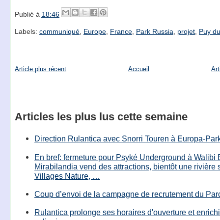
Publié à
18:46
Labels:
communiqué
,
Europe
,
France
,
Park Russia
,
projet
,
Puy d
Article plus récent
Accueil
Art
Articles les plus lus cette semaine
Direction Rulantica avec Snorri Touren à Europa-Par
En bref: fermeture pour Psyké Underground à Walibi 
Mirabilandia vend des attractions, bientôt une rivière
Villages Nature, …
Coup d’envoi de la campagne de recrutement du Parc
Rulantica prolonge ses horaires d'ouverture et enrichi