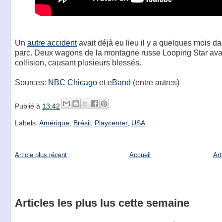
Un
autre accident
avait déjà eu lieu il y a quelques mois 
parc. Deux wagons de la montagne russe Looping Star avai
collision, causant plusieurs blessés.
Sources:
NBC Chicago
et
eBand
(entre autres)
Publié à
13:42
Labels:
Amérique
,
Brésil
,
Playcenter
,
USA
Article plus récent
Accueil
Art
Articles les plus lus cette semaine