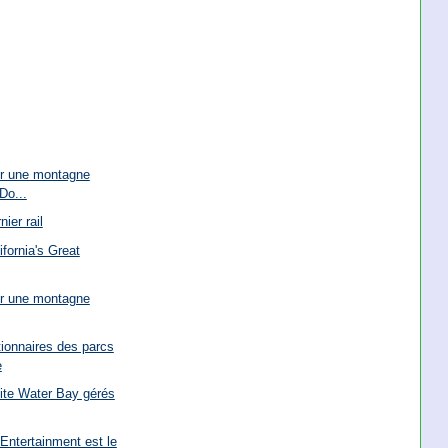
ur une montagne
Do...
ier rail
ifornia's Great
ur une montagne
ionnaires des parcs
e
hite Water Bay gérés
Entertainment est le