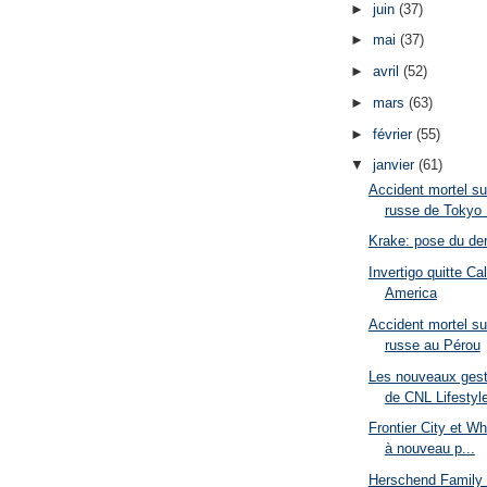
►
juin
(37)
►
mai
(37)
►
avril
(52)
►
mars
(63)
►
février
(55)
▼
janvier
(61)
Accident mortel s
russe de Tokyo 
Krake: pose du dern
Invertigo quitte Cal
America
Accident mortel s
russe au Pérou
Les nouveaux gest
de CNL Lifestyl
Frontier City et W
à nouveau p...
Herschend Family 