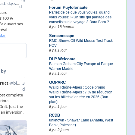
Forum Puyfolonaute
Parlez de ce que vous voulez, quand
vous voulez ! • Un site qui partage des
conseils sur le voyage à Bora Bora ?
Il y a 18 heures
Screamscape
RMC Shows Off Wild Moose Test Track
POV
Il y a 1 jour
DLP Welcome
Batman Gotham City Escape at Parque
Warner Madrid
Il y a 1 jour
OOPARC
Walibi Rhône-Alpes : Code promo
Walibi Rhône-Alpes : 7 % de réduction
sur les billets d’entrée en 2026 (Bon
plan)
Il y a 1 jour
RCDB
unknown - Shawar Land (Anabta, West
Bank, Palestine)
Il y a 2 jours