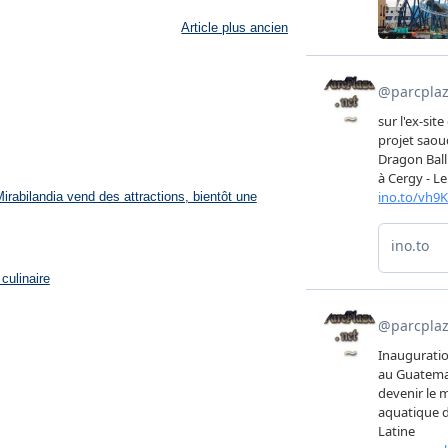
Article plus ancien
rabilandia vend des attractions, bientôt une
culinaire