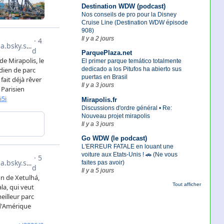
Destination WDW (podcast)
Nos conseils de pro pour la Disney
Cruise Line (Destination WDW épisode
908)
Il y a 2 jours
ParquePlaza.net
El primer parque temático totalmente
dedicado a los Pitufos ha abierto sus
puertas en Brasil
Il y a 3 jours
Mirapolis.fr
Discussions d'ordre général • Re:
Nouveau projet mirapolis
Il y a 3 jours
Go WDW (le podcast)
L'ERREUR FATALE en louant une
voiture aux Etats-Unis ! 🚗 (Ne vous
faites pas avoir)
Il y a 5 jours
Tout afficher