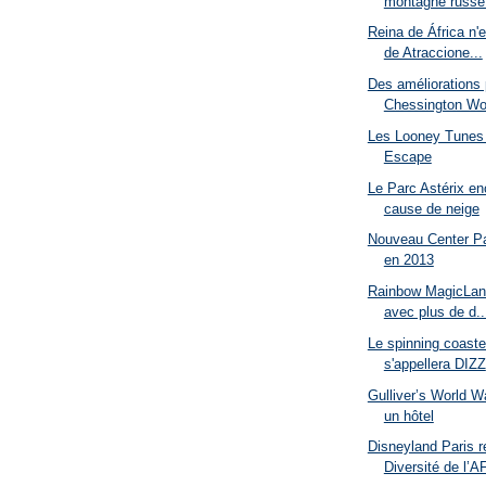
montagne russe 
Reina de África n'
de Atraccione...
Des améliorations
Chessington Wo
Les Looney Tunes 
Escape
Le Parc Astérix en
cause de neige
Nouveau Center P
en 2013
Rainbow MagicLan
avec plus de d..
Le spinning coast
s'appellera DIZZ
Gulliver’s World Wa
un hôtel
Disneyland Paris re
Diversité de l’AF