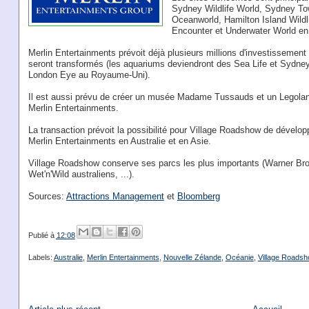
Sydney Wildlife World, Sydney T
Oceanworld, Hamilton Island Wildlif
Encounter et Underwater World en
Merlin Entertainments prévoit déjà plusieurs millions d'investissement
seront transformés (les aquariums deviendront des Sea Life et Sydn
London Eye au Royaume-Uni).
Il est aussi prévu de créer un musée Madame Tussauds et un Legola
Merlin Entertainments.
La transaction prévoit la possibilité pour Village Roadshow de dévelop
Merlin Entertainments en Australie et en Asie.
Village Roadshow conserve ses parcs les plus importants (Warner Bros
Wet'n'Wild australiens, ...).
Sources:
Attractions Management
et
Bloomberg
Publié à
12:08
Labels:
Australie
,
Merlin Entertainments
,
Nouvelle Zélande
,
Océanie
,
Village Roads