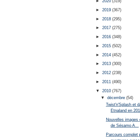
►
2020
(319)
►
2019
(367)
►
2018
(295)
►
2017
(275)
►
2016
(348)
►
2015
(502)
►
2014
(452)
►
2013
(300)
►
2012
(238)
►
2011
(490)
▼
2010
(767)
▼
décembre
(54)
Twist'n'Splash et d
Etnaland en 201
Nouvelles images of
de Sésamo A...
Parcours complet p