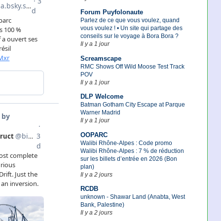
Forum Puyfolonaute
Parlez de ce que vous voulez, quand
vous voulez ! • Un site qui partage des
conseils sur le voyage à Bora Bora ?
Il y a 1 jour
Screamscape
RMC Shows Off Wild Moose Test Track
POV
Il y a 1 jour
DLP Welcome
Batman Gotham City Escape at Parque
Warner Madrid
Il y a 1 jour
OOPARC
Walibi Rhône-Alpes : Code promo
Walibi Rhône-Alpes : 7 % de réduction
sur les billets d’entrée en 2026 (Bon
plan)
Il y a 2 jours
RCDB
unknown - Shawar Land (Anabta, West
Bank, Palestine)
Il y a 2 jours