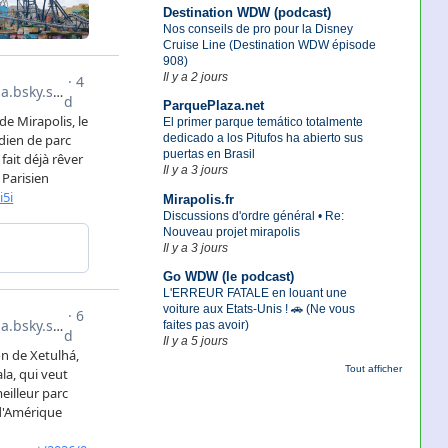
Destination WDW (podcast)
Nos conseils de pro pour la Disney
Cruise Line (Destination WDW épisode
908)
Il y a 2 jours
ParquePlaza.net
El primer parque temático totalmente
dedicado a los Pitufos ha abierto sus
puertas en Brasil
Il y a 3 jours
Mirapolis.fr
Discussions d'ordre général • Re:
Nouveau projet mirapolis
Il y a 3 jours
Go WDW (le podcast)
L'ERREUR FATALE en louant une
voiture aux Etats-Unis ! 🚗 (Ne vous
faites pas avoir)
Il y a 5 jours
Tout afficher