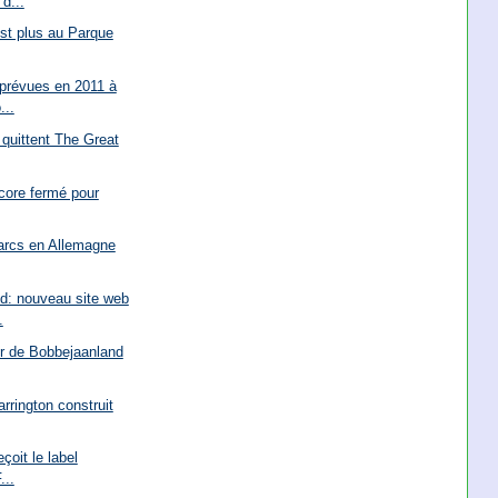
d...
est plus au Parque
 prévues en 2011 à
...
quittent The Great
core fermé pour
arcs en Allemagne
d: nouveau site web
.
er de Bobbejaanland
rrington construit
çoit le label
...