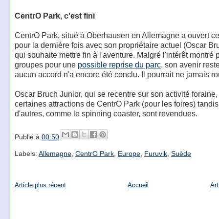
CentrO Park, c'est fini
CentrO Park, situé à Oberhausen en Allemagne a ouvert ce
pour la dernière fois avec son propriétaire actuel (Oscar Br
qui souhaite mettre fin à l'aventure. Malgré l'intérêt montré 
groupes pour une
possible reprise du parc
, son avenir reste
aucun accord n'a encore été conclu. Il pourrait ne jamais rou
Oscar Bruch Junior, qui se recentre sur son activité foraine
certaines attractions de CentrO Park (pour les foires) tandi
d'autres, comme le spinning coaster, sont revendues.
Publié à
00:50
Labels:
Allemagne
,
CentrO Park
,
Europe
,
Furuvik
,
Suède
Article plus récent
Accueil
Art