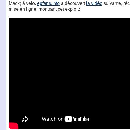
Mack) à vélo.
epfans.info
a découvert
la vidéo
suivante, r
mise en ligne, montrant cet exploit: