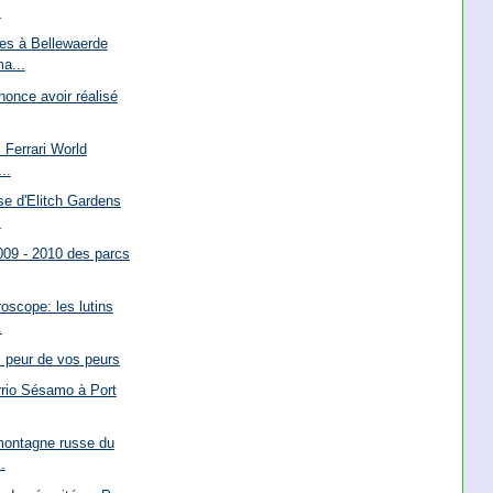
s
es à Bellewaerde
a...
once avoir réalisé
 Ferrari World
..
e d'Elitch Gardens
.
2009 - 2010 des parcs
oscope: les lutins
.
 peur de vos peurs
rrio Sésamo à Port
montagne russe du
.