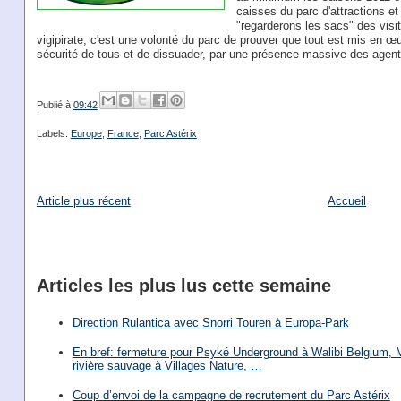
caisses du parc d'attractions et
"regarderons les sacs" des visit
vigipirate, c'est une volonté du parc de prouver que tout est mis en œu
sécurité de tous et de dissuader, par une présence massive des agen
Publié à
09:42
Labels:
Europe
,
France
,
Parc Astérix
Article plus récent
Accueil
Articles les plus lus cette semaine
Direction Rulantica avec Snorri Touren à Europa-Park
En bref: fermeture pour Psyké Underground à Walibi Belgium, Mi
rivière sauvage à Villages Nature, …
Coup d’envoi de la campagne de recrutement du Parc Astérix