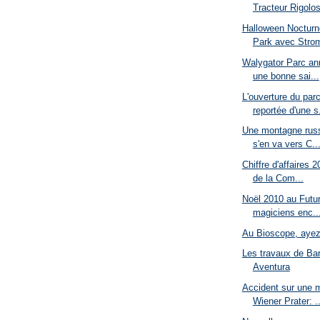
Tracteur Rigolo
Halloween Nocturn
Park avec Strom
Walygator Parc ann
une bonne sai...
L'ouverture du parc
reportée d'une s.
Une montagne russ
s'en va vers C..
Chiffre d'affaires 
de la Com...
Noël 2010 au Futur
magiciens enc..
Au Bioscope, ayez
Les travaux de Ba
Aventura
Accident sur une 
Wiener Prater: ..