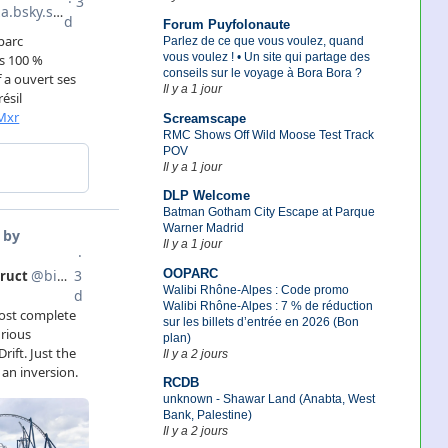
Forum Puyfolonaute
Parlez de ce que vous voulez, quand
vous voulez ! • Un site qui partage des
conseils sur le voyage à Bora Bora ?
Il y a 1 jour
Screamscape
RMC Shows Off Wild Moose Test Track
POV
Il y a 1 jour
DLP Welcome
Batman Gotham City Escape at Parque
Warner Madrid
Il y a 1 jour
OOPARC
Walibi Rhône-Alpes : Code promo
Walibi Rhône-Alpes : 7 % de réduction
sur les billets d’entrée en 2026 (Bon
plan)
Il y a 2 jours
RCDB
unknown - Shawar Land (Anabta, West
Bank, Palestine)
Il y a 2 jours