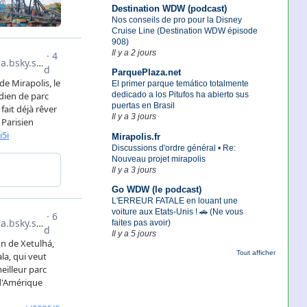
Destination WDW (podcast)
Nos conseils de pro pour la Disney
Cruise Line (Destination WDW épisode
908)
Il y a 2 jours
ParquePlaza.net
El primer parque temático totalmente
dedicado a los Pitufos ha abierto sus
puertas en Brasil
Il y a 3 jours
Mirapolis.fr
Discussions d'ordre général • Re:
Nouveau projet mirapolis
Il y a 3 jours
Go WDW (le podcast)
L'ERREUR FATALE en louant une
voiture aux Etats-Unis ! 🚗 (Ne vous
faites pas avoir)
Il y a 5 jours
Tout afficher