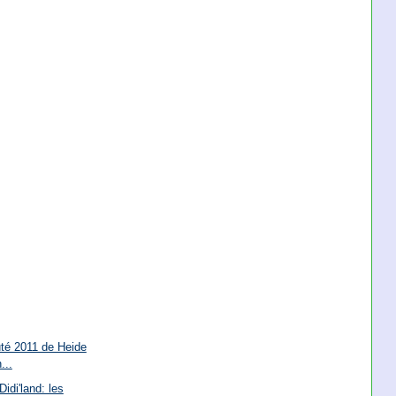
té 2011 de Heide
...
idi'land: les