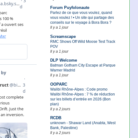
Forum Puyfolonaute
Parlez de ce que vous voulez, quand
vous voulez ! • Un site qui partage des
conseils sur le voyage à Bora Bora ?
Il y a 1 jour
Screamscape
RMC Shows Off Wild Moose Test Track
POV
Il y a 1 jour
DLP Welcome
Batman Gotham City Escape at Parque
Warner Madrid
Il y a 1 jour
OOPARC
Walibi Rhône-Alpes : Code promo
Walibi Rhône-Alpes : 7 % de réduction
sur les billets d’entrée en 2026 (Bon
plan)
Il y a 2 jours
RCDB
unknown - Shawar Land (Anabta, West
Bank, Palestine)
Il y a 2 jours