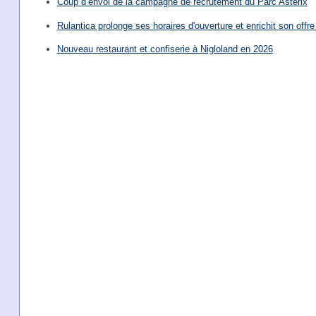
Coup d’envoi de la campagne de recrutement du Parc Astérix
Rulantica prolonge ses horaires d'ouverture et enrichit son offre 
Nouveau restaurant et confiserie à Nigloland en 2026