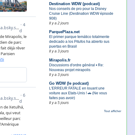
Destination WDW (podcast)
Nos conseils de pro pour la Disney
Cruise Line (Destination WDW épisode
908)
Il y a 2 jours
ParquePlaza.net
El primer parque temático totalmente
dedicado a los Pitufos ha abierto sus
puertas en Brasil
Il y a 3 jours
Mirapolis.fr
Discussions d'ordre général • Re:
Nouveau projet mirapolis
Il y a 3 jours
Go WDW (le podcast)
L'ERREUR FATALE en louant une
voiture aux Etats-Unis ! 🚗 (Ne vous
faites pas avoir)
Il y a 5 jours
Tout afficher