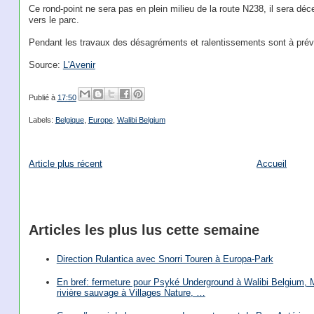
Ce rond-point ne sera pas en plein milieu de la route N238, il sera déc
vers le parc.
Pendant les travaux des désagréments et ralentissements sont à prévo
Source:
L'Avenir
Publié à
17:50
Labels:
Belgique
,
Europe
,
Walibi Belgium
Article plus récent
Accueil
Articles les plus lus cette semaine
Direction Rulantica avec Snorri Touren à Europa-Park
En bref: fermeture pour Psyké Underground à Walibi Belgium, Mi
rivière sauvage à Villages Nature, …