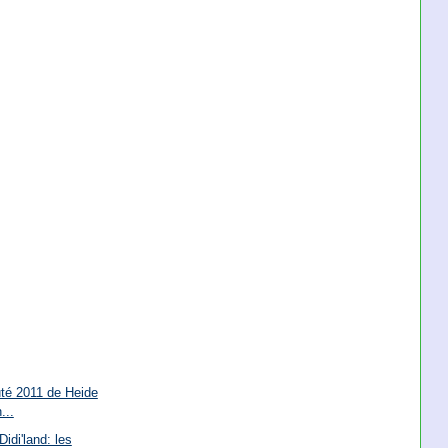
té 2011 de Heide
...
idi'land: les