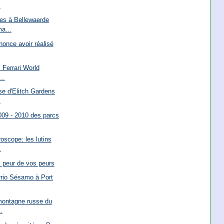
s
es à Bellewaerde
a...
once avoir réalisé
 Ferrari World
..
e d'Elitch Gardens
.
2009 - 2010 des parcs
oscope: les lutins
.
 peur de vos peurs
rrio Sésamo à Port
montagne russe du
.