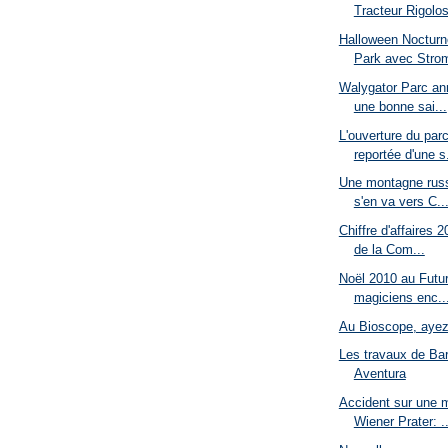
Tracteur Rigolo
Halloween Nocturn
Park avec Strom
Walygator Parc ann
une bonne sai...
L'ouverture du parc
reportée d'une s.
Une montagne russ
s'en va vers C..
Chiffre d'affaires 
de la Com...
Noël 2010 au Futur
magiciens enc..
Au Bioscope, ayez
Les travaux de Ba
Aventura
Accident sur une 
Wiener Prater: ..