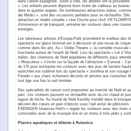
dans l’arène espagnole. Juste à côté, les adultes ont la possibili
». Les enfants peuvent déposer leurs listes de cadeaux au bureau 
dans le quartier anglais. De nombreuses attractions indoor, comme
dei Medici », sont des occasions parfaites pour se réchauffer. Dè
attraction en réalité virtuelle « Une Cloche pour Ursli VR FLOWRYD
d’immersion et de transport, entraîne les visiteurs dans une cours
enneigés.
Les talentueux artistes d’Europa-Park promettent le meilleur des di
spectacle sur glace hivernal est à découvrir et une revue de cirq
comme dans les airs. Au « Globe Theatre », la comédie musicale «
touchante autour de l’esprit de Noël. Lors du spectacle « Let it Sho
italien, des chansons de Noël populaires de différents pays attend
« Miraculeux » s’invite sur la façade de l’attraction « Eurosat – C
de 17h pour enchanter les visiteurs avec des jeux de lumière hauts 
autrichien est sublimé lors du spectacle « Josefina et son voyage h
Parade » aux chars richement décorés et artistes aux costumes il
tout âge une fois la nuit tombée.
Des spécialités de saison sont proposées au marché de Noël et au
parc. Les visiteurs peuvent se réchauffer avec du vin chaud et pun
ragout de biche. Au fournil de Noël Kambly installé dans le kiosque
décorer des cœurs en pain d’épices sous l’œil avisé de pâtissiers. 
ERDINGER Urweisse Hütt'n » régale les visiteurs avec des mets sa
conviviales avec de la musique live et un menu à trois plats y son
Plaisirs aquatiques et détente à Rulantica