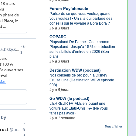
Forum Puyfolonaute
Parlez de ce que vous voulez, quand
vous voulez ! • Un site qui partage des
conseils sur le voyage à Bora Bora ?
Il y a 3 jours
OOPARC
Plopsaland De Panne : Code promo
Plopsaland : Jusqu’à 15 % de réduction
sur les billets d’entrée en 2026 (Bon
plan)
Il y a 3 jours
Destination WDW (podcast)
Nos conseils de pro pour la Disney
Cruise Line (Destination WDW épisode
908)
Il y a 5 jours
Go WDW (le podcast)
L'ERREUR FATALE en louant une
voiture aux Etats-Unis ! 🚗 (Ne vous
faites pas avoir)
Il y a 1 semaine
Tout afficher