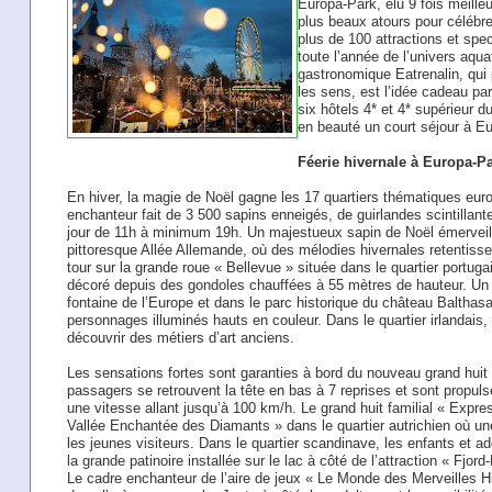
Europa-Park, élu 9 fois meille
plus beaux atours pour célébrer
plus de 100 attractions et spec
toute l’année de l’univers aqua
gastronomique Eatrenalin, qui 
les sens, est l’idée cadeau par
six hôtels 4* et 4* supérieur 
en beauté un court séjour à E
Féerie hivernale à Europa-P
En hiver, la magie de Noël gagne les 17 quartiers thématiques eu
enchanteur fait de 3 500 sapins enneigés, de guirlandes scintillan
jour de 11h à minimum 19h. Un majestueux sapin de Noël émerveille 
pittoresque Allée Allemande, où des mélodies hivernales retentisse
tour sur la grande roue « Bellevue » située dans le quartier portug
décoré depuis des gondoles chauffées à 55 mètres de hauteur. Un 
fontaine de l’Europe et dans le parc historique du château Balthasa
personnages illuminés hauts en couleur. Dans le quartier irlandais,
découvrir des métiers d’art anciens.
Les sensations fortes sont garanties à bord du nouveau grand huit
passagers se retrouvent la tête en bas à 7 reprises et sont propul
une vitesse allant jusqu’à 100 km/h. Le grand huit familial « Expres
Vallée Enchantée des Diamants » dans le quartier autrichien où un
les jeunes visiteurs. Dans le quartier scandinave, les enfants et a
la grande patinoire installée sur le lac à côté de l’attraction « Fj
Le cadre enchanteur de l’aire de jeux « Le Monde des Merveilles H