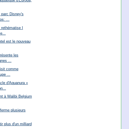
 aquatique d'Europa,
parc Disney's
s: ...
 rethématise I
e...
tel est le nouveau
résente les
nes ...
oisit comme
upe ...
cle d'Aquanura «
n...
ent à Walibi Belgium
 ferme plusieurs
ir plus d'un milliard