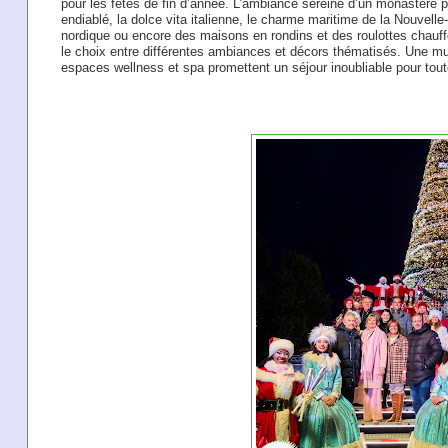
pour les fêtes de fin d’année. L’ambiance sereine d’un monastère 
endiablé, la dolce vita italienne, le charme maritime de la Nouvelle
nordique ou encore des maisons en rondins et des roulottes chauff
le choix entre différentes ambiances et décors thématisés. Une mul
espaces wellness et spa promettent un séjour inoubliable pour toute