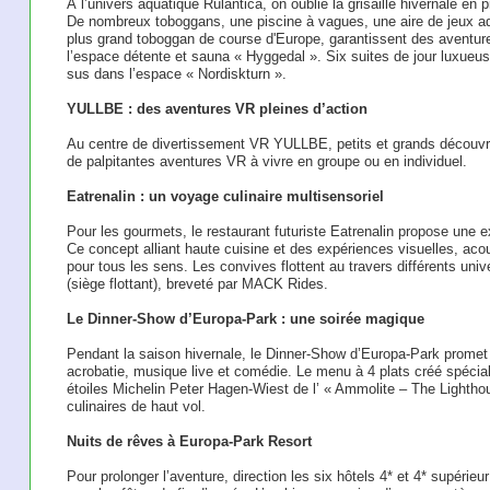
À l’univers aquatique Rulantica, on oublie la grisaille hivernale en p
De nombreux toboggans, une piscine à vagues, une aire de jeux aqua
plus grand toboggan de course d'Europe, garantissent des aventures
l’espace détente et sauna « Hyggedal ». Six suites de jour luxue
sus dans l’espace « Nordiskturn ».
YULLBE : des aventures VR pleines d’action
Au centre de divertissement VR YULLBE, petits et grands découvrent
de palpitantes aventures VR à vivre en groupe ou en individuel.
Eatrenalin : un voyage culinaire multisensoriel
Pour les gourmets, le restaurant futuriste Eatrenalin propose une
Ce concept alliant haute cuisine et des expériences visuelles, acou
pour tous les sens. Les convives flottent au travers différents univ
(siège flottant), breveté par MACK Rides.
Le Dinner-Show d’Europa-Park : une soirée magique
Pendant la saison hivernale, le Dinner-Show d’Europa-Park promet d
acrobatie, musique live et comédie. Le menu à 4 plats créé spécial
étoiles Michelin Peter Hagen-Wiest de l’ « Ammolite – The Lighthou
culinaires de haut vol.
Nuits de rêves à Europa-Park Resort
Pour prolonger l’aventure, direction les six hôtels 4* et 4* supéri