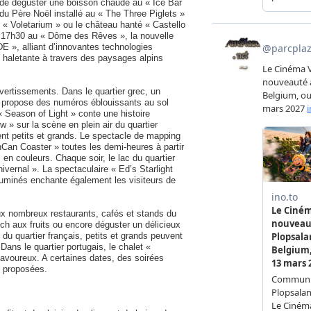
té de déguster une boisson chaude au « Ice Bar
du Père Noël installé au « The Three Piglets »
 « Voletarium » ou le château hanté « Castello
s 17h30 au « Dôme des Rêves », la nouvelle
E », alliant d’innovantes technologies
e haletante à travers des paysages alpins
vertissements. Dans le quartier grec, un
ue propose des numéros éblouissants au sol
 Season of Light » conte une histoire
w » sur la scène en plein air du quartier
ent petits et grands. Le spectacle de mapping
anCan Coaster » toutes les demi-heures à partir
en couleurs. Chaque soir, le lac du quartier
ivernal ». La spectaculaire « Ed’s Starlight
luminés enchante également les visiteurs de
x nombreux restaurants, cafés et stands du
ch aux fruits ou encore déguster un délicieux
 du quartier français, petits et grands peuvent
Dans le quartier portugais, le chalet «
voureux. A certaines dates, des soirées
t proposées.