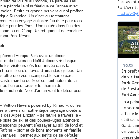
ur parc de loisirs au monde, se pare de ses
 la période la plus féerique de l'année avec
tacles. Petits et grands peuvent aussi profiter
tique Rulantica. Un dîner au restaurant
promet un voyage culinaire futuriste pour tous
faite pour les fêtes. Une nuitée dans l’un des
du parc ou au Camp Resort garantit de conclure
uropa-Park Resort
.
ark
ropéens d’Europa-Park avec un décor
tes et de boules de Noël à découvrir chaque
les visiteurs dès leur arrivée dans la
nt au milieu d’effluves d’amandes grillées. Un
ais offre une vue incomparable sur le parc
vaste marché de Noël se tient autour de la
r où l’on peut croiser le chemin de
 le marché de Noël d’antan vaut le détour pour
 « Voltron Nevera powered by Rimac », où les
sés à travers un authentique paysage croate à
s des Alpes Enzian » se faufile à travers la «
e piste de ski et des bouées-luges attendent
dolescents peuvent s’essayer au ski de fond et
ord-Rafting » promet de bons moments en famille.
ivernales » permet aux petits de se défouler