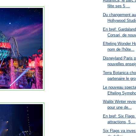
Rulantica, le parc
fête ses 5 ...
Du changement au 
Hollywood Studio
En bref: Gardaland
Corsari, de nouv
Efteling Wonder Ho
nom de l'hôte...
Disneyland Paris p
nouvelles enseig
Terra Botanica ch
partenaire le gro
Le nouveau specta
Efteling Sympho
Walibi Winter revi
pour une de...
En bref: Six Flags
attractions, 5 ...
Six Flags va invest