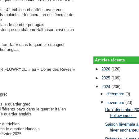
is : 42 cabines chauffées avec vue
s roulants - Récupération de l’énergie de
ge
ns le quartier portugais
istorique du château Balthasar ainsi qu’un
 Ice Bar » dans le quartier espagnol
ier anglais
Articles récents
►
2026
(126)
rsli VR FLOWRYDE » au « Dôme des Rêves »
►
2025
(199)
▼
2024
(206)
►
décembre
(9)
 grec
▼
novembre
(23)
 le quartier grec
férents pays dans le quartier italien
Du 7 décembre 202
 quartier anglais
Bellewaerde ...
r autrichien
Saison hivernale à
 le quartier irlandais
hiver enchanteu
février 2025