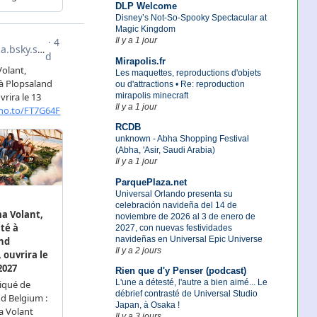
DLP Welcome
Disney’s Not-So-Spooky Spectacular at
Magic Kingdom
Il y a 1 jour
Mirapolis.fr
Les maquettes, reproductions d'objets
ou d'attractions • Re: reproduction
mirapolis minecraft
Il y a 1 jour
RCDB
unknown - Abha Shopping Festival
(Abha, 'Asir, Saudi Arabia)
Il y a 1 jour
ParquePlaza.net
Universal Orlando presenta su
celebración navideña del 14 de
noviembre de 2026 al 3 de enero de
2027, con nuevas festividades
navideñas en Universal Epic Universe
Il y a 2 jours
Rien que d'y Penser (podcast)
L'une a détesté, l'autre a bien aimé... Le
débrief contrasté de Universal Studio
Japan, à Osaka !
Il y a 3 jours