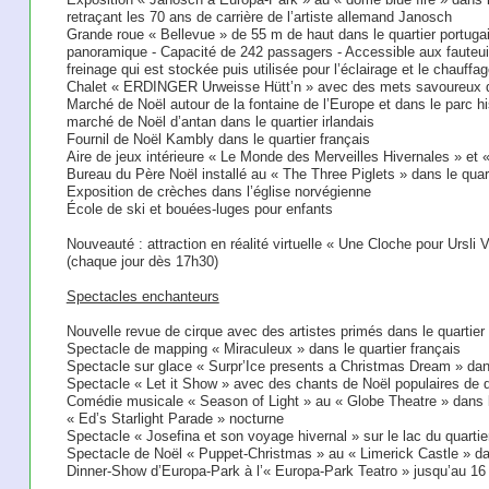
retraçant les 70 ans de carrière de l’artiste allemand Janosch
Grande roue « Bellevue » de 55 m de haut dans le quartier portuga
panoramique - Capacité de 242 passagers - Accessible aux fauteuil
freinage qui est stockée puis utilisée pour l’éclairage et le chauffa
Chalet « ERDINGER Urweisse Hütt’n » avec des mets savoureux da
Marché de Noël autour de la fontaine de l’Europe et dans le parc h
marché de Noël d’antan dans le quartier irlandais
Fournil de Noël Kambly dans le quartier français
Aire de jeux intérieure « Le Monde des Merveilles Hivernales » et «
Bureau du Père Noël installé au « The Three Piglets » dans le quart
Exposition de crèches dans l’église norvégienne
École de ski et bouées-luges pour enfants
Nouveauté : attraction en réalité virtuelle « Une Cloche pour U
(chaque jour dès 17h30)
Spectacles enchanteurs
Nouvelle revue de cirque avec des artistes primés dans le quartier
Spectacle de mapping « Miraculeux » dans le quartier français
Spectacle sur glace « Surpr’Ice presents a Christmas Dream » dans
Spectacle « Let it Show » avec des chants de Noël populaires de dif
Comédie musicale « Season of Light » au « Globe Theatre » dans le
« Ed’s Starlight Parade » nocturne
Spectacle « Josefina et son voyage hivernal » sur le lac du quartie
Spectacle de Noël « Puppet-Christmas » au « Limerick Castle » dans
Dinner-Show d’Europa-Park à l’« Europa-Park Teatro » jusqu’au 16 