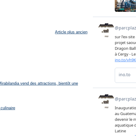
Article plus ancien
rabilandia vend des attractions, bientôt une
culinaire