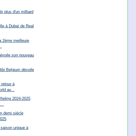
ir plus d'un milliard
elle à Dubaï de Real
sa 2ème meilleure
.
dévoile son nouveau
libi Belgium dévoile
 retour à
rld av...
fteling 2024-2025
...
n demi siècle
2025
saison unique à