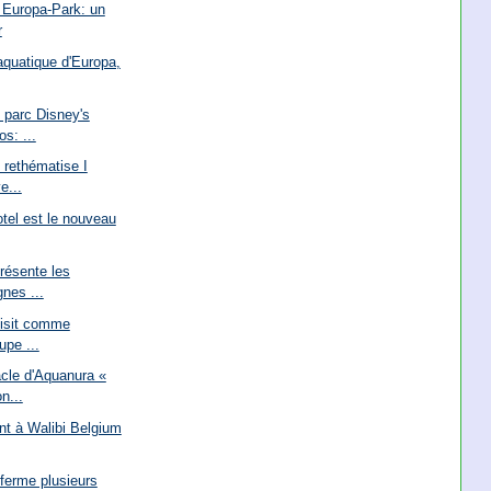
 Europa-Park: un
r
 aquatique d'Europa,
parc Disney's
s: ...
 rethématise I
e...
tel est le nouveau
résente les
nes ...
oisit comme
upe ...
cle d'Aquanura «
n...
ent à Walibi Belgium
 ferme plusieurs