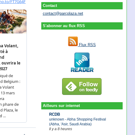
Contact
contact@parcplaza.net
S'abonner au flux RSS
Flux RSS
Ailleurs sur internet
RCDB
unknown - Abha Shopping Festival
(Abha, 'Asir, Saudi Arabia)
Il y a 8 heures