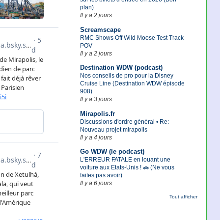
plan)
Il y a 2 jours
Screamscape
RMC Shows Off Wild Moose Test Track
POV
Il y a 2 jours
Destination WDW (podcast)
Nos conseils de pro pour la Disney
Cruise Line (Destination WDW épisode
908)
Il y a 3 jours
Mirapolis.fr
Discussions d'ordre général • Re:
Nouveau projet mirapolis
Il y a 4 jours
Go WDW (le podcast)
L'ERREUR FATALE en louant une
voiture aux Etats-Unis ! 🚗 (Ne vous
faites pas avoir)
Il y a 6 jours
Tout afficher