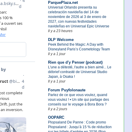
ParquePlaza.net
Universal Orlando presenta su
celebración navideña del 14 de
noviembre de 2026 al 3 de enero de
2027, con nuevas festividades
navideñas en Universal Epic Universe
Il y a 23 heures
DLP Welcome
Peek Behind the Magic: A Day with
Disneyland Paris’s Cosmetology Team
Il y a 1 jour
Rien que d'y Penser (podcast)
L'une a détesté, l'autre a bien aimé... Le
débrief contrasté de Universal Studio
Japan, à Osaka !
Il y a 1 jour
Forum Puyfolonaute
Parlez de ce que vous voulez, quand
vous voulez ! • Un site qui partage des
conseils sur le voyage à Bora Bora ?
Il y a 2 jours
OOPARC
Plopsaland De Panne : Code promo
Plopsaland : Jusqu’à 15 % de réduction
sur les billets d’entrée en 2026 (Bon