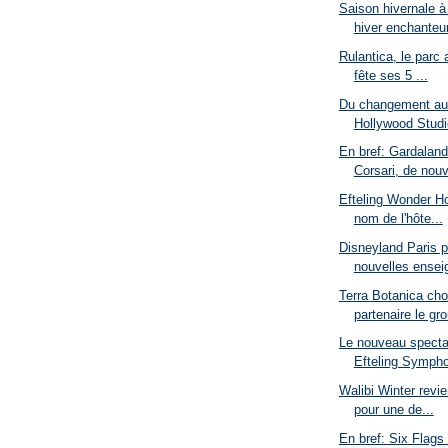
Saison hivernale à
hiver enchanteu
Rulantica, le parc
fête ses 5 ...
Du changement au 
Hollywood Studio
En bref: Gardaland
Corsari, de nouv
Efteling Wonder Ho
nom de l'hôte...
Disneyland Paris p
nouvelles enseig
Terra Botanica ch
partenaire le gro
Le nouveau specta
Efteling Sympho
Walibi Winter revi
pour une de...
En bref: Six Flags