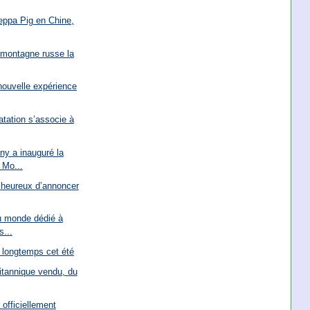
eppa Pig en Chine,
 montagne russe la
nouvelle expérience
tation s’associe à
y a inauguré la
 Mo...
 heureux d’annoncer
u monde dédié à
s...
s longtemps cet été
ritannique vendu, du
 officiellement