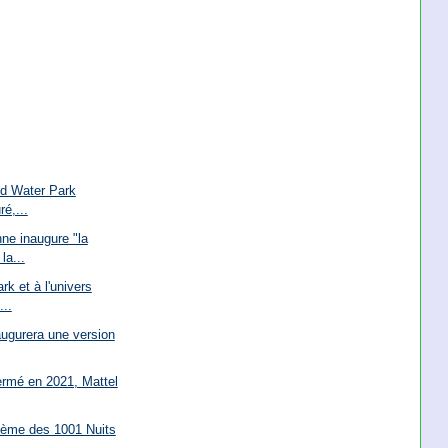
nd Water Park
é,...
ne inaugure "la
la...
k et à l'univers
...
augurera une version
ermé en 2021, Mattel
thème des 1001 Nuits