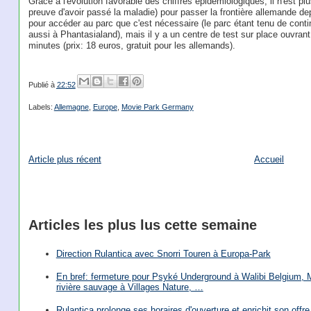
Grâce à l'évolution favorable des chiffres épidémiologiques, il n'est pl
preuve d'avoir passé la maladie) pour passer la frontière allemande de
pour accéder au parc que c'est nécessaire (le parc étant tenu de cont
aussi à Phantasialand), mais il y a un centre de test sur place ouvran
minutes (prix: 18 euros, gratuit pour les allemands).
Publié à
22:52
Labels:
Allemagne
,
Europe
,
Movie Park Germany
Article plus récent
Accueil
Articles les plus lus cette semaine
Direction Rulantica avec Snorri Touren à Europa-Park
En bref: fermeture pour Psyké Underground à Walibi Belgium, Mi
rivière sauvage à Villages Nature, …
Rulantica prolonge ses horaires d'ouverture et enrichit son offre 