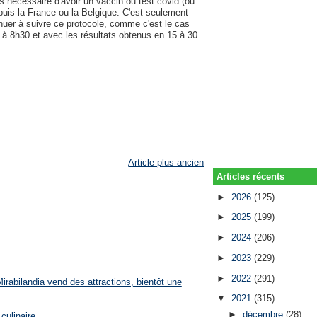
us nécessaire d'avoir un vaccin ou test covid (ou
puis la France ou la Belgique. C'est seulement
inuer à suivre ce protocole, comme c'est le cas
t à 8h30 et avec les résultats obtenus en 15 à 30
Article plus ancien
Articles récents
►
2026
(125)
►
2025
(199)
►
2024
(206)
►
2023
(229)
►
2022
(291)
rabilandia vend des attractions, bientôt une
▼
2021
(315)
►
décembre
(28)
culinaire