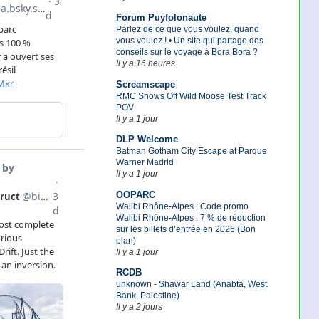
Forum Puyfolonaute
Parlez de ce que vous voulez, quand
vous voulez ! • Un site qui partage des
conseils sur le voyage à Bora Bora ?
Il y a 16 heures
Screamscape
RMC Shows Off Wild Moose Test Track
POV
Il y a 1 jour
DLP Welcome
Batman Gotham City Escape at Parque
Warner Madrid
Il y a 1 jour
OOPARC
Walibi Rhône-Alpes : Code promo
Walibi Rhône-Alpes : 7 % de réduction
sur les billets d’entrée en 2026 (Bon
plan)
Il y a 1 jour
RCDB
unknown - Shawar Land (Anabta, West
Bank, Palestine)
Il y a 2 jours