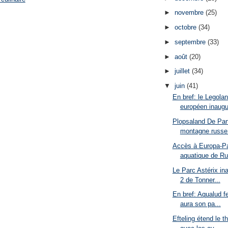
►
novembre
(25)
►
octobre
(34)
►
septembre
(33)
►
août
(20)
►
juillet
(34)
▼
juin
(41)
En bref: le Legola
européen inaugur
Plopsaland De Pan
montagne russe 
Accès à Europa-Par
aquatique de Ru
Le Parc Astérix in
2 de Tonner...
En bref: Aqualud f
aura son pa...
Efteling étend le 