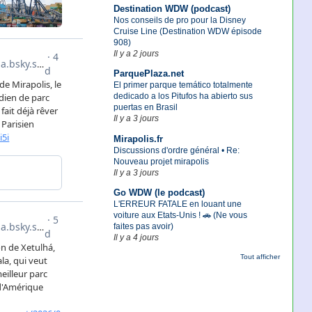
Destination WDW (podcast)
Nos conseils de pro pour la Disney
Cruise Line (Destination WDW épisode
908)
Il y a 2 jours
ParquePlaza.net
El primer parque temático totalmente
dedicado a los Pitufos ha abierto sus
puertas en Brasil
Il y a 3 jours
Mirapolis.fr
Discussions d'ordre général • Re:
Nouveau projet mirapolis
Il y a 3 jours
Go WDW (le podcast)
L'ERREUR FATALE en louant une
voiture aux Etats-Unis ! 🚗 (Ne vous
faites pas avoir)
Il y a 4 jours
Tout afficher