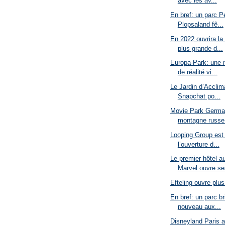
avec les av...
En bref: un parc P
Plopsaland fê...
En 2022 ouvrira la
plus grande d...
Europa-Park: une 
de réalité vi...
Le Jardin d’Acclima
Snapchat po...
Movie Park German
montagne russe
Looping Group est
l’ouverture d...
Le premier hôtel a
Marvel ouvre se
Efteling ouvre plu
En bref: un parc b
nouveau aux...
Disneyland Paris a