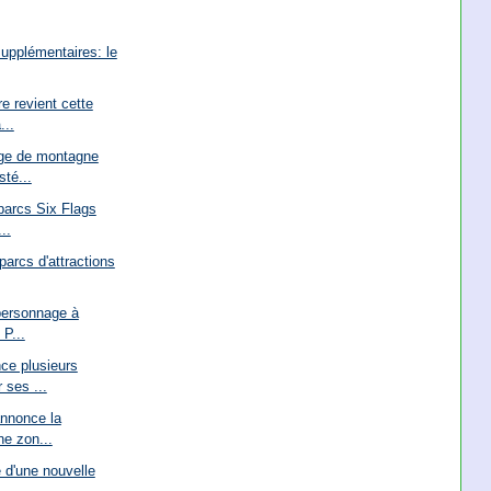
supplémentaires: le
e revient cette
...
ge de montagne
té...
 parcs Six Flags
..
parcs d'attractions
personnage à
 P...
ce plusieurs
 ses ...
annonce la
ne zon...
e d'une nouvelle