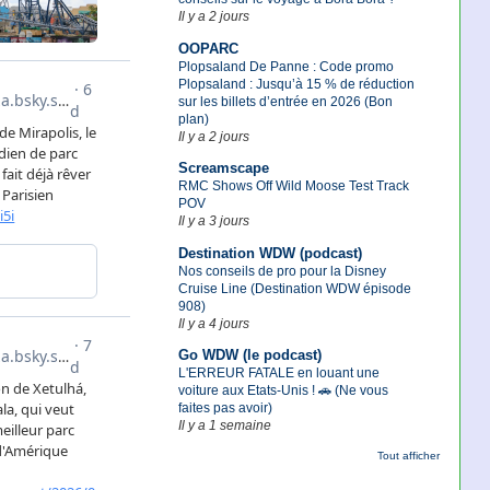
Il y a 2 jours
OOPARC
Plopsaland De Panne : Code promo
Plopsaland : Jusqu’à 15 % de réduction
sur les billets d’entrée en 2026 (Bon
plan)
Il y a 2 jours
Screamscape
RMC Shows Off Wild Moose Test Track
POV
Il y a 3 jours
Destination WDW (podcast)
Nos conseils de pro pour la Disney
Cruise Line (Destination WDW épisode
908)
Il y a 4 jours
Go WDW (le podcast)
L'ERREUR FATALE en louant une
voiture aux Etats-Unis ! 🚗 (Ne vous
faites pas avoir)
Il y a 1 semaine
Tout afficher