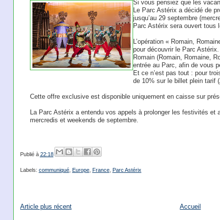
Si vous pensiez que les vacan
Le Parc Astérix a décidé de p
jusqu’au 29 septembre (mercre
Parc Astérix sera ouvert tous
L’opération « Romain, Romaine 
pour découvrir le Parc Astérix
Romain (Romain, Romaine, Rom
entrée au Parc, afin de vous pe
Et ce n’est pas tout : pour tr
de 10% sur le billet plein tarif
Cette offre exclusive est disponible uniquement en caisse sur présen
La Parc Astérix a entendu vos appels à prolonger les festivités et 
mercredis et weekends de septembre.
Publié à
22:18
Labels:
communiqué
,
Europe
,
France
,
Parc Astérix
Article plus récent
Accueil