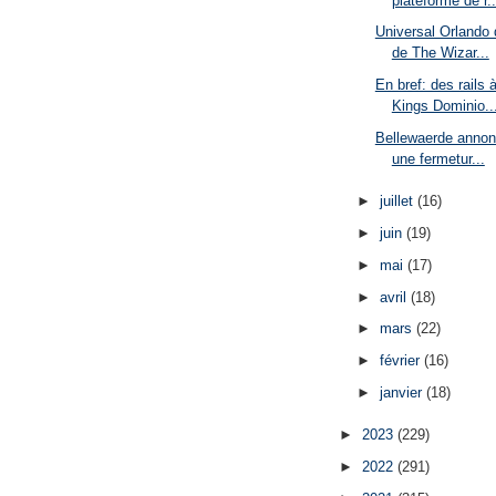
plateforme de r..
Universal Orlando 
de The Wizar...
En bref: des rails 
Kings Dominio..
Bellewaerde annon
une fermetur...
►
juillet
(16)
►
juin
(19)
►
mai
(17)
►
avril
(18)
►
mars
(22)
►
février
(16)
►
janvier
(18)
►
2023
(229)
►
2022
(291)