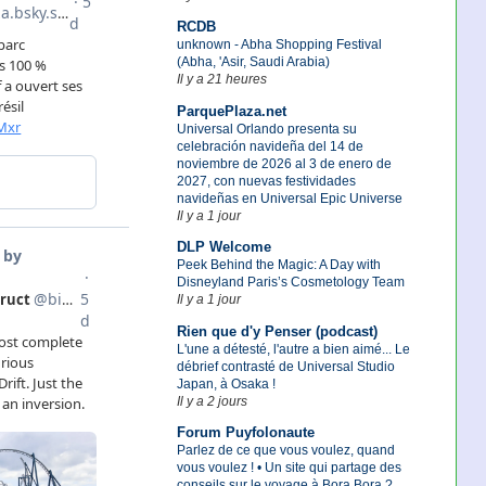
RCDB
unknown - Abha Shopping Festival
(Abha, 'Asir, Saudi Arabia)
Il y a 21 heures
ParquePlaza.net
Universal Orlando presenta su
celebración navideña del 14 de
noviembre de 2026 al 3 de enero de
2027, con nuevas festividades
navideñas en Universal Epic Universe
Il y a 1 jour
DLP Welcome
Peek Behind the Magic: A Day with
Disneyland Paris’s Cosmetology Team
Il y a 1 jour
Rien que d'y Penser (podcast)
L'une a détesté, l'autre a bien aimé... Le
débrief contrasté de Universal Studio
Japan, à Osaka !
Il y a 2 jours
Forum Puyfolonaute
Parlez de ce que vous voulez, quand
vous voulez ! • Un site qui partage des
conseils sur le voyage à Bora Bora ?