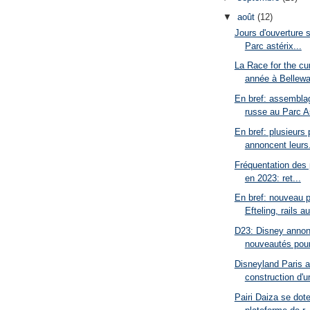
▼
août
(12)
Jours d'ouverture 
Parc astérix...
La Race for the cur
année à Bellewa
En bref: assembla
russe au Parc As
En bref: plusieurs
annoncent leurs.
Fréquentation des 
en 2023: ret...
En bref: nouveau 
Efteling, rails au
D23: Disney annon
nouveautés pour
Disneyland Paris 
construction d'u
Pairi Daiza se dot