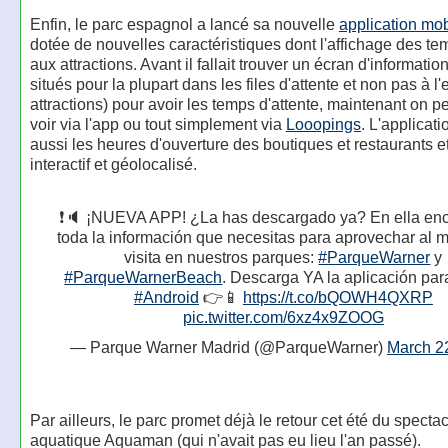
Enfin, le parc espagnol a lancé sa nouvelle
application mob
dotée de nouvelles caractéristiques dont l'affichage des te
aux attractions. Avant il fallait trouver un écran d'informatio
situés pour la plupart dans les files d'attente et non pas à l
attractions) pour avoir les temps d'attente, maintenant on p
voir via l'app ou tout simplement via
Looopings
. L'applicati
aussi les heures d'ouverture des boutiques et restaurants e
interactif et géolocalisé.
❗🔈 ¡NUEVA APP! ¿La has descargado ya? En ella enc
toda la información que necesitas para aprovechar al 
visita en nuestros parques:
#ParqueWarner
y
#ParqueWarnerBeach
. Descarga YA la aplicación pa
#Android
👉📱
https://t.co/bQOWH4QXRP
pic.twitter.com/6xz4x9ZOOG
— Parque Warner Madrid (@ParqueWarner)
March 2
Par ailleurs, le parc promet déjà le retour cet été du specta
aquatique Aquaman (qui n'avait pas eu lieu l'an passé).