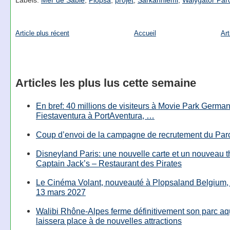
Labels:
Mer de Sable
,
Plopsa
,
projet
,
Särkänniemi
,
Walygator Par
Article plus récent
Accueil
Art
Articles les plus lus cette semaine
En bref: 40 millions de visiteurs à Movie Park Germany
Fiestaventura à PortAventura, …
Coup d’envoi de la campagne de recrutement du Parc
Disneyland Paris: une nouvelle carte et un nouveau 
Captain Jack’s – Restaurant des Pirates
Le Cinéma Volant, nouveauté à Plopsaland Belgium, 
13 mars 2027
Walibi Rhône-Alpes ferme définitivement son parc aq
laissera place à de nouvelles attractions