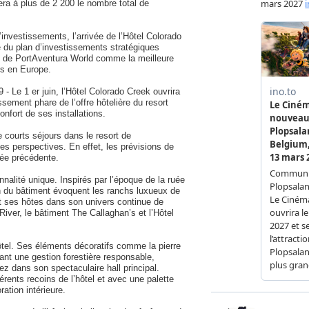
ra à plus de 2 200 le nombre total de
’investissements, l’arrivée de l’Hôtel Colorado
e du plan d’investissements stratégiques
on de PortAventura World comme la meilleure
irs en Europe.
 - Le 1 er juin, l’Hôtel Colorado Creek ouvrira
ssement phare de l’offre hôtelière du resort
nfort de ses installations.
courts séjours dans le resort de
 perspectives. En effet, les prévisions de
née précédente.
alité unique. Inspirés par l’époque de la ruée
ion du bâtiment évoquent les ranchs luxueux de
t ses hôtes dans son univers continue de
River, le bâtiment The Callaghan’s et l’Hôtel
hôtel. Ses éléments décoratifs comme la pierre
sant une gestion forestière responsable,
z dans son spectaculaire hall principal.
férents recoins de l’hôtel et avec une palette
ation intérieure.