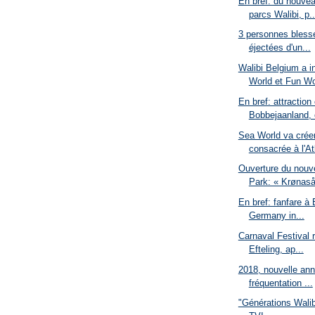
En bref: du nouvea
parcs Walibi, p..
3 personnes blessé
éjectées d'un...
Walibi Belgium a 
World et Fun Wo
En bref: attraction
Bobbejaanland, 
Sea World va crée
consacrée à l'Atl
Ouverture du nouve
Park: « Krønaså
En bref: fanfare à 
Germany in...
Carnaval Festival 
Efteling, ap...
2018, nouvelle ann
fréquentation ...
"Générations Walib