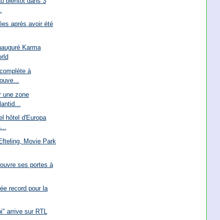
u bientôt dans 3
.
es après avoir été
inauguré Karma
rld
 complète à
ouve...
r une zone
antid...
l hôtel d'Europa
...
Efteling, Movie Park
rouvre ses portes à
ée record pour la
i" arrive sur RTL