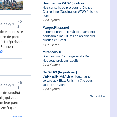
Destination WDW (podcast)
Nos conseils de pro pour la Disney
Cruise Line (Destination WDW épisode
908)
Il y a 3 jours
ParquePlaza.net
El primer parque temático totalmente
dedicado a los Pitufos ha abierto sus
puertas en Brasil
Il y a 4 jours
Mirapolis.fr
Discussions d'ordre général • Re:
Nouveau projet mirapolis
Il y a 4 jours
Go WDW (le podcast)
L'ERREUR FATALE en louant une
voiture aux Etats-Unis ! 🚗 (Ne vous
faites pas avoir)
Il y a 5 jours
Tout afficher