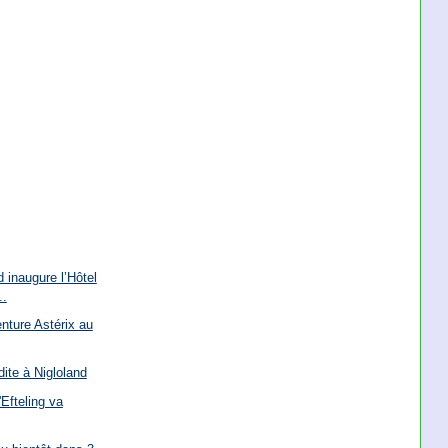
 inaugure l’Hôtel
..
nture Astérix au
dite à Nigloland
'Efteling va