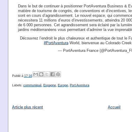
Dans le but de continuer à positionner PortAventura Business & E
matière de tourisme de congrès, de conventions et d’incentives, le
sont en cours d’agrandissement. Le nouvel espace, qui commencera
nécessitera 11 millions d’euros d’investissements, atteindra 20 0
de 6 000 personnes. Cet agrandissement sera éclairé par la lumière
jardins méditerranéens vous permettant d’admirer la vue imprenable 
Découvrez l’endroit le plus chaleureux et authentique de tout le
#PortAventura
World, bienvenue au Colorado Creek
— PortAventura France (@PortAventura_
Publié à
17:16
Labels:
communiqué
,
Espagne
,
Europe
,
Port Aventura
Article plus récent
Accueil