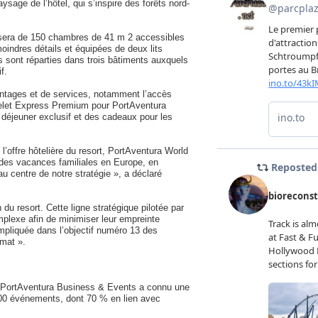
ysage de l’hôtel, qui s’inspire des forêts nord-
posera de 150 chambres de 41 m 2 accessibles
oindres détails et équipées de deux lits
sont réparties dans trois bâtiments auxquels
f.
antages et de services, notamment l’accès
acelet Express Premium pour PortAventura
- déjeuner exclusif et des cadeaux pour les
l’offre hôtelière du resort, PortAventura World
t des vacances familiales en Europe, en
u centre de notre stratégie », a déclaré
u resort. Cette ligne stratégique pilotée par
plexe afin de minimiser leur empreinte
impliquée dans l’objectif numéro 13 des
imat ».
, PortAventura Business & Events a connu une
000 événements, dont 70 % en lien avec