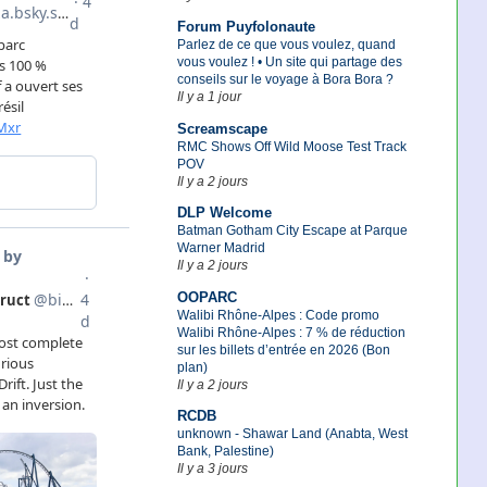
Forum Puyfolonaute
Parlez de ce que vous voulez, quand
vous voulez ! • Un site qui partage des
conseils sur le voyage à Bora Bora ?
Il y a 1 jour
Screamscape
RMC Shows Off Wild Moose Test Track
POV
Il y a 2 jours
DLP Welcome
Batman Gotham City Escape at Parque
Warner Madrid
Il y a 2 jours
OOPARC
Walibi Rhône-Alpes : Code promo
Walibi Rhône-Alpes : 7 % de réduction
sur les billets d’entrée en 2026 (Bon
plan)
Il y a 2 jours
RCDB
unknown - Shawar Land (Anabta, West
Bank, Palestine)
Il y a 3 jours