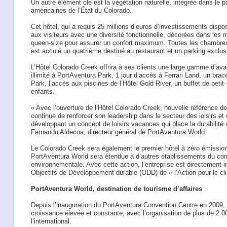
Un autre élément clé est la végétation naturelle, intégrée dans le pa
américaines de l’État du Colorado.
Cet hôtel, qui a requis 25 millions d’euros d’investissements dis
aux visiteurs avec une diversité fonctionnelle, décorées dans les m
queen-size pour assurer un confort maximum. Toutes les chambres 
est accolé un quatrième destiné au restaurant et un parking exclusi
L’Hôtel Colorado Creek offrira à ses clients une large gamme d’av
illimité à PortAventura Park, 1 jour d’accès à Ferrari Land, un br
Park, l’accès aux piscines de l’Hôtel Gold River, un buffet de petit
enfants.
« Avec l’ouverture de l’Hôtel Colorado Creek, nouvelle référence de 
continue de renforcer son leadership dans le secteur des loisirs e
développant un concept de loisirs vacances qui place la durabilité a
Fernando Aldecoa, directeur général de PortAventura World.
Le Colorado Creek sera également le premier hôtel à zéro émission d
PortAventura World sera étendue à d’autres établissements du com
environnementale. Avec cette action, l’entreprise est directement 
Objectifs de Développement durable (ODD) de « l’Action pour le cl
PortAventura World, destination de tourisme d’affaires
Depuis l’inauguration du PortAventura Convention Centre en 2009
croissance élevée et constante, avec l’organisation de plus de 2 
l’international.