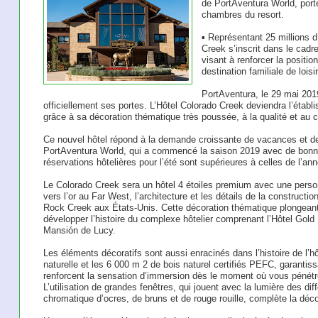
de PortAventura World, porte
chambres du resort.
▪ Représentant 25 millions d
Creek s’inscrit dans le cadr
visant à renforcer la positi
destination familiale de lois
PortAventura, le 29 mai 2019
officiellement ses portes. L’Hôtel Colorado Creek deviendra l’établi
grâce à sa décoration thématique très poussée, à la qualité et au co
Ce nouvel hôtel répond à la demande croissante de vacances et de 
PortAventura World, qui a commencé la saison 2019 avec de bonnes
réservations hôtelières pour l’été sont supérieures à celles de l’an
Le Colorado Creek sera un hôtel 4 étoiles premium avec une personn
vers l’or au Far West, l’architecture et les détails de la construct
Rock Creek aux États-Unis. Cette décoration thématique plongean
développer l’histoire du complexe hôtelier comprenant l’Hôtel Gold 
Mansión de Lucy.
Les éléments décoratifs sont aussi enracinés dans l’histoire de l’
naturelle et les 6 000 m 2 de bois naturel certifiés PEFC, garantis
renforcent la sensation d’immersion dès le moment où vous pénétre
L’utilisation de grandes fenêtres, qui jouent avec la lumière des dif
chromatique d’ocres, de bruns et de rouge rouille, complète la décor