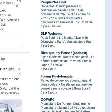
ParquePlaza.net
Universal Orlando presenta su
celebración navideña del 14 de
noviembre de 2026 al 3 de enero de
2027, con nuevas festividades
navideñas en Universal Epic Universe
Il y a 18 heures
DLP Welcome
Peek Behind the Magic: A Day with
Disneyland Paris’s Cosmetology Team
Il y a 1 jour
Rien que d'y Penser (podcast)
L'une a détesté, l'autre a bien aimé... Le
débrief contrasté de Universal Studio
Japan, à Osaka !
Il y a 1 jour
Forum Puyfolonaute
Parlez de ce que vous voulez, quand
vous voulez ! • Un site qui partage des
conseils sur le voyage à Bora Bora ?
Il y a 2 jours
OOPARC
Plopsaland De Panne : Code promo
Plopsaland : Jusqu’à 15 % de réduction
sur les billets d’entrée en 2026 (Bon