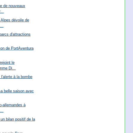
le de nouveaux
...
Alpes dévoile de
...
parcs d'attractions
tion de PortAventura
ejoint le
mme Di...
 l'alerte à la bombe
sa belle saison avec
co-allemandes à
...
un bilan positif de la