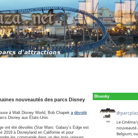
Bluesky
chaines nouveautés des parcs Disney
 Mouse à Walt Disney World, Bob Chapek
a
dévoilé
parcs Disney aux États-Unis.
ge ont été dévoilés (Star Wars: Galaxy’s Edge est
té 2019 à Disneyland en Californie et pour
prendre les commande dans un des trois uniques