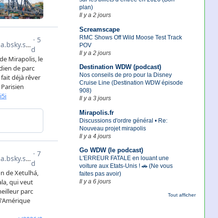
plan)
Il y a 2 jours
Screamscape
RMC Shows Off Wild Moose Test Track
POV
Il y a 2 jours
Destination WDW (podcast)
Nos conseils de pro pour la Disney
Cruise Line (Destination WDW épisode
908)
Il y a 3 jours
Mirapolis.fr
Discussions d'ordre général • Re:
Nouveau projet mirapolis
Il y a 4 jours
Go WDW (le podcast)
L'ERREUR FATALE en louant une
voiture aux Etats-Unis ! 🚗 (Ne vous
faites pas avoir)
Il y a 6 jours
Tout afficher