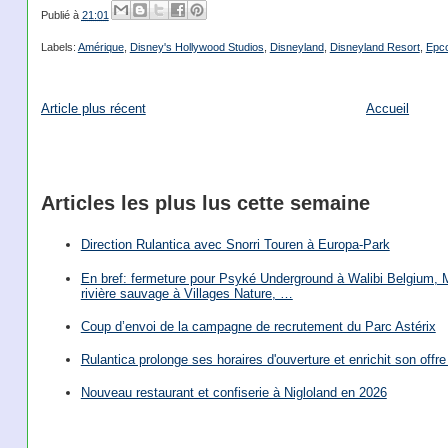
Publié à
21:01
Labels:
Amérique
,
Disney's Hollywood Studios
,
Disneyland
,
Disneyland Resort
,
Epc
Article plus récent
Accueil
Articles les plus lus cette semaine
Direction Rulantica avec Snorri Touren à Europa-Park
En bref: fermeture pour Psyké Underground à Walibi Belgium, Mi
rivière sauvage à Villages Nature, …
Coup d’envoi de la campagne de recrutement du Parc Astérix
Rulantica prolonge ses horaires d'ouverture et enrichit son offre 
Nouveau restaurant et confiserie à Nigloland en 2026