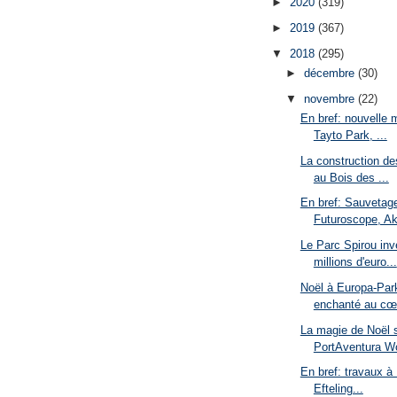
►
2020
(319)
►
2019
(367)
▼
2018
(295)
►
décembre
(30)
▼
novembre
(22)
En bref: nouvelle 
Tayto Park, ...
La construction d
au Bois des ...
En bref: Sauveta
Futuroscope, Ak
Le Parc Spirou inv
millions d'euro...
Noël à Europa-Par
enchanté au cœu
La magie de Noël 
PortAventura Wo
En bref: travaux à 
Efteling...