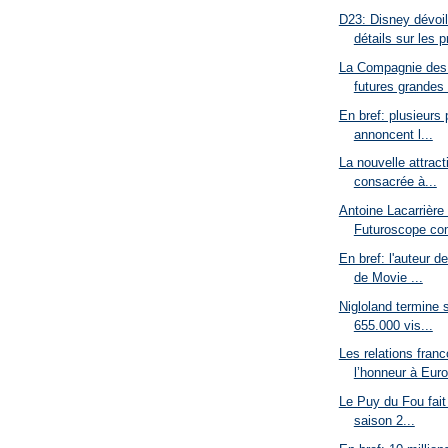
D23: Disney dévoi
détails sur les pr
La Compagnie des 
futures grandes 
En bref: plusieurs 
annoncent l...
La nouvelle attrac
consacrée à...
Antoine Lacarrière r
Futuroscope co
En bref: l'auteur de
de Movie ...
Nigloland termine 
655.000 vis...
Les relations fran
l’honneur à Euro
Le Puy du Fou fait 
saison 2...