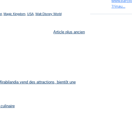
ot
,
Magic Kingdom
,
USA
,
Walt Disney World
Article plus ancien
rabilandia vend des attractions, bientôt une
culinaire