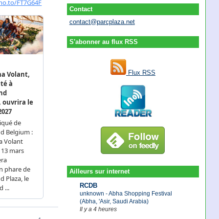
Contact
contact@parcplaza.net
S'abonner au flux RSS
Flux RSS
Ailleurs sur internet
RCDB
unknown - Abha Shopping Festival
(Abha, 'Asir, Saudi Arabia)
Il y a 4 heures