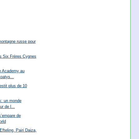
montagne russe pour
es Six Frères Cygnes
ge Academy au
oatys...
estit plus de 10
k: un monde
r de l...
s’empare de
rld
Efteling, Pairi Daiza,