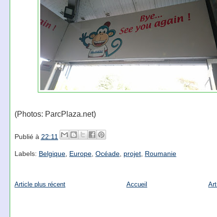
(Photos: ParcPlaza.net)
Publié à
22:11
Labels:
Belgique
,
Europe
,
Océade
,
projet
,
Roumanie
Article plus récent
Accueil
Art