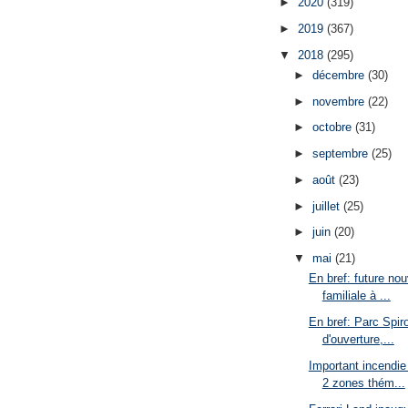
►
2020
(319)
►
2019
(367)
▼
2018
(295)
►
décembre
(30)
►
novembre
(22)
►
octobre
(31)
►
septembre
(25)
►
août
(23)
►
juillet
(25)
►
juin
(20)
▼
mai
(21)
En bref: future no
familiale à ...
En bref: Parc Spi
d'ouverture,...
Important incendi
2 zones thém...