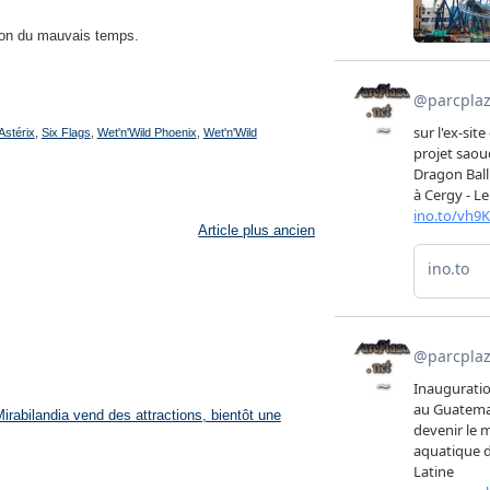
on du mauvais temps.
Astérix
,
Six Flags
,
Wet'n'Wild Phoenix
,
Wet'n'Wild
Article plus ancien
rabilandia vend des attractions, bientôt une