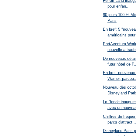
Ferrari Land inaugu
pour enfan...
90 jours 100 % Mi
Paris
En bref: 5 "nouvea
américains pour 
PortAventura Worl
nouvelle attracti
De nouveaux détail
futur hôtel de P..
En bref: nouveaux
Warner, parcou..
Nouveau dès octob
Disneyland Paris
La Ronde inaugure
avec un nouvea
Chiffres de fréque
parcs d'attract...
Disneyland Paris p