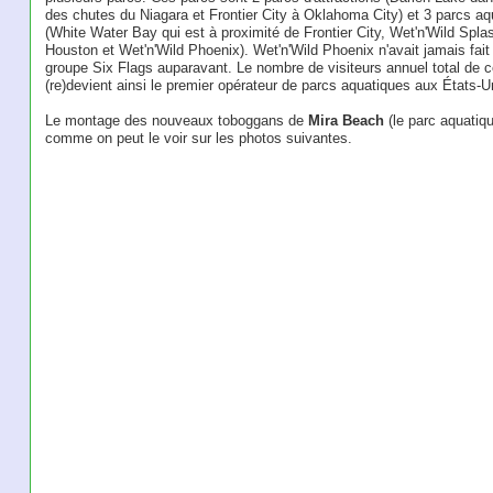
des chutes du Niagara et Frontier City à Oklahoma City) et 3 parcs aq
(White Water Bay qui est à proximité de Frontier City, Wet'n'Wild Spl
Houston et Wet'n'Wild Phoenix). Wet'n'Wild Phoenix n'avait jamais fait 
groupe Six Flags auparavant. Le nombre de visiteurs annuel total de ce
(re)devient ainsi le premier opérateur de parcs aquatiques aux États-U
Le montage des nouveaux toboggans de
Mira Beach
(le parc aquatiqu
comme on peut le voir sur les photos suivantes.