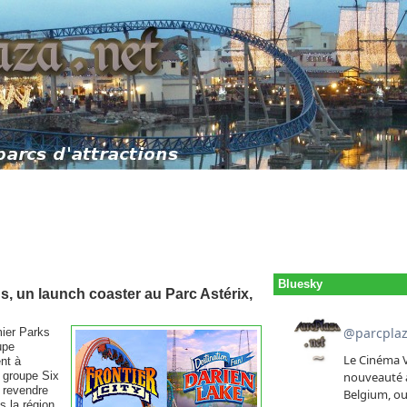
Bluesky
s, un launch coaster au Parc Astérix,
mier Parks
upe
nt à
u groupe Six
û revendre
s la région