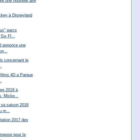
re une nouvelle aire
ckey à Disneyland
ux" parcs
Six Fl...
d annonce une
on...
s concernant le
.
 films 4D a Parque
.
re 2018 à
: Micke...
 sa saison 2018
u m...
ntation 2017 des
ropose pour la