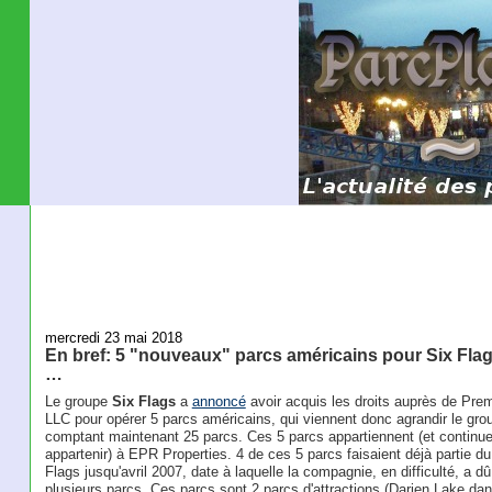
mercredi 23 mai 2018
En bref: 5 "nouveaux" parcs américains pour Six Flag
…
Le groupe
Six Flags
a
annoncé
avoir acquis les droits auprès de Pre
LLC pour opérer 5 parcs américains, qui viennent donc agrandir le gro
comptant maintenant 25 parcs. Ces 5 parcs appartiennent (et continue
appartenir) à EPR Properties. 4 de ces 5 parcs faisaient déjà partie d
Flags jusqu'avril 2007, date à laquelle la compagnie, en difficulté, a d
plusieurs parcs. Ces parcs sont 2 parcs d'attractions (Darien Lake dan