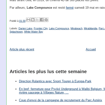
Mais avant cela, en 2019, un cinéma 4D de 300 places est prévu.
Par ailleurs,
Lake Compounce
est resté
fermé
samedi 19 mai en rais
Publié à
01:30
Labels:
Darien Lake
,
Frontier City
,
Lake Compounce
,
Mirabeach
,
Mirabilandia
,
Parc 
Splashtown
,
White Water Bay
Article plus récent
Accueil
Articles les plus lus cette semaine
Direction Rulantica avec Snorri Touren à Europa-Park
En bref: fermeture pour Psyké Underground à Walibi Belgium, Mi
rivière sauvage à Villages Nature, …
Coup d’envoi de la campagne de recrutement du Parc Astérix