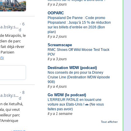
Il y a 2 jours
OOPARC
Plopsaland De Panne : Code promo
Plopsaland : Jusqu’à 15 % de réduction
sur les billets d’entrée en 2026 (Bon
plan)
Il y a 2 jours
Screamscape
RMC Shows Off Wild Moose Test Track
POV
Il y a 3 jours
Destination WDW (podcast)
Nos conseils de pro pour la Disney
Cruise Line (Destination WDW épisode
908)
Il y a 4 jours
Go WDW (le podcast)
L'ERREUR FATALE en louant une
voiture aux Etats-Unis ! 🚗 (Ne vous
faites pas avoir)
Il y a 1 semaine
Tout afficher