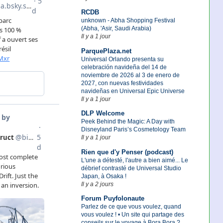
RCDB
unknown - Abha Shopping Festival
(Abha, 'Asir, Saudi Arabia)
Il y a 1 jour
ParquePlaza.net
Universal Orlando presenta su
celebración navideña del 14 de
noviembre de 2026 al 3 de enero de
2027, con nuevas festividades
navideñas en Universal Epic Universe
Il y a 1 jour
DLP Welcome
Peek Behind the Magic: A Day with
Disneyland Paris’s Cosmetology Team
Il y a 1 jour
Rien que d'y Penser (podcast)
L'une a détesté, l'autre a bien aimé... Le
débrief contrasté de Universal Studio
Japan, à Osaka !
Il y a 2 jours
Forum Puyfolonaute
Parlez de ce que vous voulez, quand
vous voulez ! • Un site qui partage des
conseils sur le voyage à Bora Bora ?