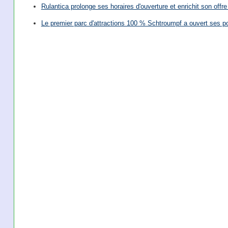
Rulantica prolonge ses horaires d'ouverture et enrichit son offre 
Le premier parc d'attractions 100 % Schtroumpf a ouvert ses po