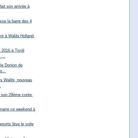
fait son arrivée à
se la barre des 4
t à Walibi Holland,
 2016 à Tivoli
 ...
 le Donjon de
o...
és Walibi, nouveau
.
é son 29ème conte,
marre ce weekend à
sorts lève le voile