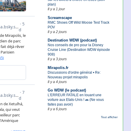
plan)
Il y a 1 jour
Screamscape
RMC Shows Off Wild Moose Test Track
POV
Il y a 2 jours
Destination WDW (podcast)
Nos conseils de pro pour la Disney
Cruise Line (Destination WDW épisode
908)
Il y a 3 jours
Mirapolis.fr
Discussions d'ordre général • Re:
Nouveau projet mirapolis
Il y a 4 jours
Go WDW (le podcast)
L'ERREUR FATALE en louant une
voiture aux Etats-Unis ! 🚗 (Ne vous
faites pas avoir)
Il y a 6 jours
Tout afficher