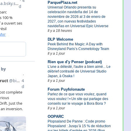
ParquePlaza.net
Universal Orlando presenta su
celebración navideña del 14 de
noviembre de 2026 al 3 de enero de
2027, con nuevas festividades
navideñas en Universal Epic Universe
Il y a 18 heures
DLP Welcome
Peek Behind the Magic: A Day with
Disneyland Paris’s Cosmetology Team
Il y a 1 jour
Rien que d'y Penser (podcast)
L'une a détesté, l'autre a bien aimé... Le
débrief contrasté de Universal Studio
Japan, à Osaka !
Il y a 1 jour
Forum Puyfolonaute
Parlez de ce que vous voulez, quand
vous voulez ! • Un site qui partage des
conseils sur le voyage à Bora Bora ?
Il y a 1 jour
OOPARC
Plopsaland De Panne : Code promo
Plopsaland : Jusqu’à 15 % de réduction
sur les billets d’entrée en 2026 (Bon