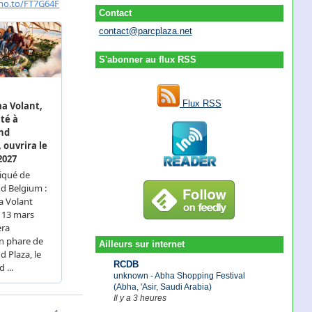
Contact
contact@parcplaza.net
S'abonner au flux RSS
Flux RSS
Ailleurs sur internet
RCDB
unknown - Abha Shopping Festival
(Abha, 'Asir, Saudi Arabia)
Il y a 3 heures