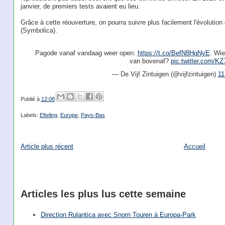
janvier, de premiers tests avaient eu lieu.
Grâce à cette réouverture, on pourra suivre plus facilement l'évolutio
(Symbolica).
Pagode vanaf vandaag weer open:
https://t.co/BefN8HqNyE
. Wi
van bovenaf?
pic.twitter.com
— De Vijf Zintuigen (@vijfzintuigen)
11
Publié à
12:08
Labels:
Efteling
,
Europe
,
Pays-Bas
Article plus récent
Accueil
Articles les plus lus cette semaine
Direction Rulantica avec Snorri Touren à Europa-Park