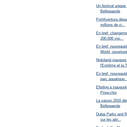
Un festival unique 
Bellewaerde
PortAventura dépas
millions de vi...
En bref: changemen
200.000 visi...
En bref: nouveauté
World, ouverture
Nigloland inaugure
l'Extrême et la T
En bref: nouveaut
parc aquatique..
Efteling a inaugur
Pinocchio
La saison 2016 dé
Bellewaerde
Dubai Parks and Re
sur les attr...