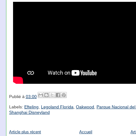
Publié à
03:00
Labels:
Efteling
,
Legoland Florida
,
Oakwood
,
Parque Nacional del
Shanghai Disneyland
Article plus récent
Accueil
Art