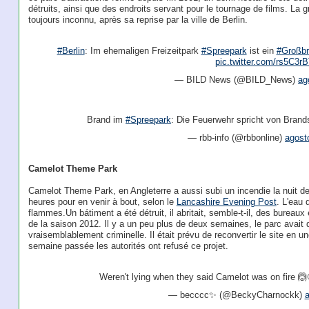
détruits, ainsi que des endroits servant pour le tournage de films. La 
toujours inconnu, après sa reprise par la ville de Berlin.
#Berlin
: Im ehemaligen Freizeitpark
#Spreepark
ist ein
#Großb
pic.twitter.com/rs5C3rB
— BILD News (@BILD_News)
ag
Brand im
#Spreepark
: Die Feuerwehr spricht von Brand
— rbb-info (@rbbonline)
agost
Camelot Theme Park
Camelot Theme Park, en Angleterre a aussi subi un incendie la nuit de
heures pour en venir à bout, selon le
Lancashire Evening Post
. L'eau 
flammes.Un bátiment a été détruit, il abritait, semble-t-il, des bureaux
de la saison 2012. Il y a un peu plus de deux semaines, le parc avait d
vraisemblablement criminelle. Il était prévu de reconvertir le site en 
semaine passée les autorités ont refusé ce projet.
Weren't lying when they said Camelot was on fire 
— becccc✨ (@BeckyCharnockk)
a