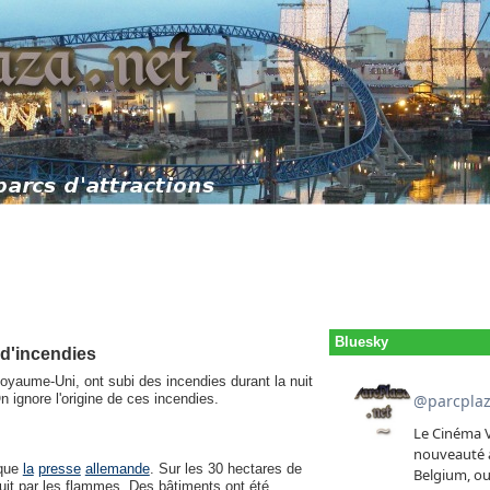
Bluesky
 d'incendies
Royaume-Uni, ont subi des incendies durant la nuit
 ignore l'origine de ces incendies.
ique
la
presse
allemande
. Sur les 30 hectares de
ruit par les flammes. Des bâtiments ont été