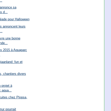
..
 annonce sa
s d...
éade pour Halloween
s annoncent leurs
..
ivre une bonne
nde...
és 2015 à Aquaparc
.
aanland: fun et
rs, chantiers divers
 projet à
 aqua...
atuites chez Plopsa,
ur pourrait