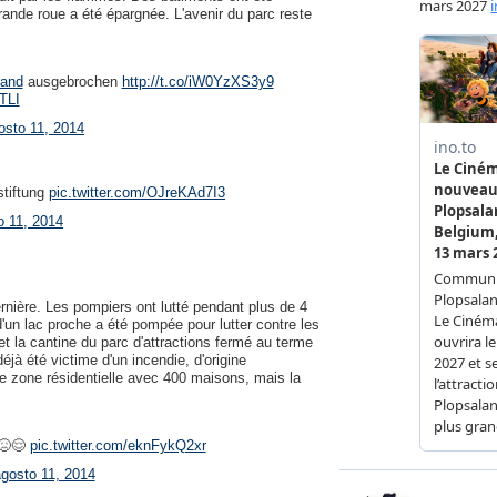
grande roue a été épargnée. L'avenir du parc reste
rand
ausgebrochen
http://t.co/iW0YzXS3y9
TLI
osto 11, 2014
stiftung
pic.twitter.com/OJreKAd7I3
o 11, 2014
rnière. Les pompiers ont lutté pendant plus de 4
d'un lac proche a été pompée pour lutter contre les
 et la cantine du parc d'attractions fermé au terme
éjà été victime d'un incendie, d'origine
une zone résidentielle avec 400 maisons, mais la
😖😌
pic.twitter.com/eknFykQ2xr
gosto 11, 2014