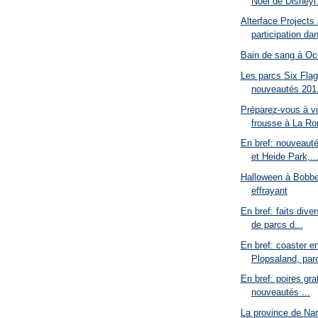
Noël de Disneyl.
Alterface Projects
participation dan
Bain de sang à Oc
Les parcs Six Flag
nouveautés 201.
Préparez-vous à v
frousse à La Ro
En bref: nouveaut
et Heide Park,..
Halloween à Bobbej
effrayant
En bref: faits dive
de parcs d...
En bref: coaster en
Plopsaland, parc
En bref: poires gr
nouveautés ...
La province de Nam