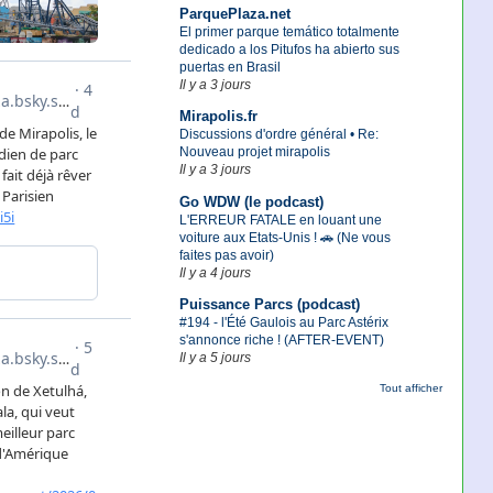
ParquePlaza.net
El primer parque temático totalmente
dedicado a los Pitufos ha abierto sus
puertas en Brasil
Il y a 3 jours
Mirapolis.fr
Discussions d'ordre général • Re:
Nouveau projet mirapolis
Il y a 3 jours
Go WDW (le podcast)
L'ERREUR FATALE en louant une
voiture aux Etats-Unis ! 🚗 (Ne vous
faites pas avoir)
Il y a 4 jours
Puissance Parcs (podcast)
#194 - l'Été Gaulois au Parc Astérix
s'annonce riche ! (AFTER-EVENT)
Il y a 5 jours
Tout afficher