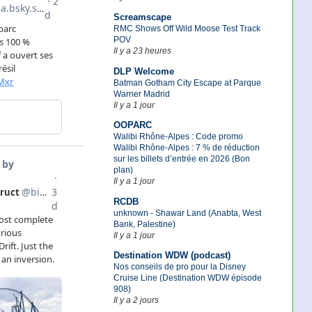
Screamscape
RMC Shows Off Wild Moose Test Track
POV
Il y a 23 heures
DLP Welcome
Batman Gotham City Escape at Parque
Warner Madrid
Il y a 1 jour
OOPARC
Walibi Rhône-Alpes : Code promo
Walibi Rhône-Alpes : 7 % de réduction
sur les billets d’entrée en 2026 (Bon
plan)
Il y a 1 jour
RCDB
unknown - Shawar Land (Anabta, West
Bank, Palestine)
Il y a 1 jour
Destination WDW (podcast)
Nos conseils de pro pour la Disney
Cruise Line (Destination WDW épisode
908)
Il y a 2 jours