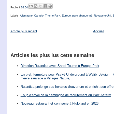
Publié à
18:34
Labels:
Allemagne
,
Camelot Theme Park
,
Europe
,
parc abandonné
,
Royaume-Uni
,
S
Article plus récent
Accueil
Articles les plus lus cette semaine
Direction Rulantica avec Snorri Touren à Europa-Park
En bref: fermeture pour Psyké Underground à Walibi Belgium, Mi
rivière sauvage à Villages Nature, …
Rulantica prolonge ses horaires d'ouverture et enrichit son offre 
Coup d’envoi de la campagne de recrutement du Parc Astérix
Nouveau restaurant et confiserie à Nigloland en 2026