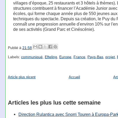
villages d’époque, 25 restaurants et 3 hôtels à thèmes).
structures contribuent à financer l’Académie Junior avec
écoles, qui forme chaque année plus de 550 jeunes aux 
techniques du spectacle. Depuis sa création, le Puy du
connaît une progression annuelle d'environ 10% sur l'e
de ses activités (Grand Parc et Cinéscénie).
Publié à
21:58
Labels:
communiqué
,
Efteling
,
Europe
,
France
,
Pays-Bas
,
projet
,
Article plus récent
Accueil
Art
Articles les plus lus cette semaine
Direction Rulantica avec Snorri Touren à Europa-Par