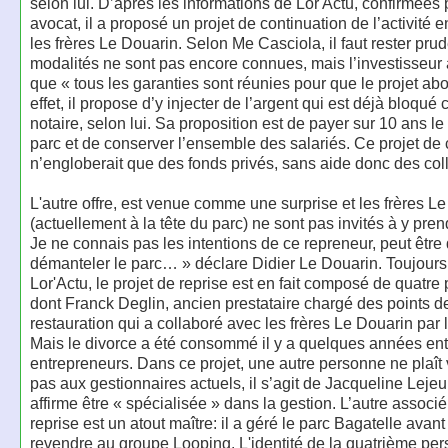
selon lui. D’après les informations de Lor'Actu, confirmées
avocat, il a proposé un projet de continuation de l’activité e
les frères Le Douarin. Selon Me Casciola, il faut rester prud
modalités ne sont pas encore connues, mais l’investisseur
que « tous les garanties sont réunies pour que le projet ab
effet, il propose d’y injecter de l’argent qui est déjà bloqué
notaire, selon lui. Sa proposition est de payer sur 10 ans le
parc et de conserver l’ensemble des salariés. Ce projet de 
n’engloberait que des fonds privés, sans aide donc des coll
L'autre offre, est venue comme une surprise et les frères L
(actuellement à la tête du parc) ne sont pas invités à y pren
Je ne connais pas les intentions de ce repreneur, peut être
démanteler le parc… » déclare Didier Le Douarin. Toujours
Lor'Actu, le projet de reprise est en fait composé de quatre
dont Franck Deglin, ancien prestataire chargé des points d
restauration qui a collaboré avec les frères Le Douarin par 
Mais le divorce a été consommé il y a quelques années ent
entrepreneurs. Dans ce projet, une autre personne ne plaît
pas aux gestionnaires actuels, il s’agit de Jacqueline Leje
affirme être « spécialisée » dans la gestion. L’autre associé
reprise est un atout maître: il a géré le parc Bagatelle avant
revendre au groupe Looping. L'identité de la quatrième pe