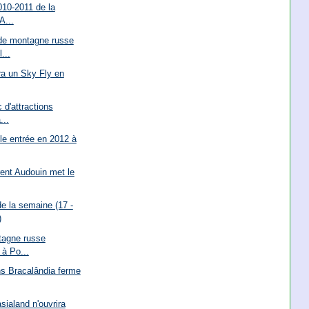
2010-2011 de la
A...
de montagne russe
...
ra un Sky Fly en
 d'attractions
...
le entrée en 2012 à
ent Audouin met le
e la semaine (17 -
)
tagne russe
 à Po...
ons Bracalândia ferme
ialand n'ouvrira