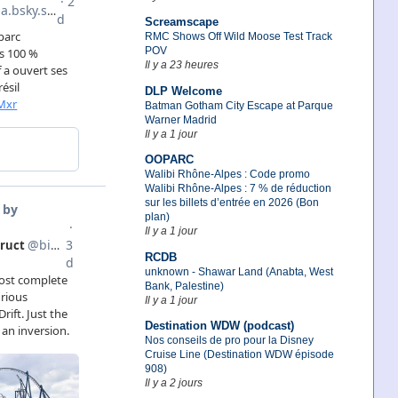
Screamscape
RMC Shows Off Wild Moose Test Track
POV
Il y a 23 heures
DLP Welcome
Batman Gotham City Escape at Parque
Warner Madrid
Il y a 1 jour
OOPARC
Walibi Rhône-Alpes : Code promo
Walibi Rhône-Alpes : 7 % de réduction
sur les billets d’entrée en 2026 (Bon
plan)
Il y a 1 jour
RCDB
unknown - Shawar Land (Anabta, West
Bank, Palestine)
Il y a 1 jour
Destination WDW (podcast)
Nos conseils de pro pour la Disney
Cruise Line (Destination WDW épisode
908)
Il y a 2 jours