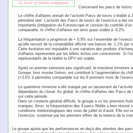
Concernant les parcs de loisirs:
Le chiffre d’affaires annuel de l’activité Parcs de loisirs s’établit
périmètre réel. L’activité des Parcs de loisirs de l’exercice a ét
importants (intégration du Futuroscope et cession du contrôle d’un 
comparable, le chiffre d’affaires est ainsi quasi stable à -0,2%.
La fréquentation a progressé de + 0,9% sur l’ensemble de l’exerci
qu’elle ressort de la comptabilité affiche une baisse de -1,1% par r
Cette évolution est imputable à une variation des produits d’échan
d’affaires représentée par les billets échus non consommés. Si l’
représentatifs de la réalité la DPV est stable.
Après un premier semestre peu significatif, le troisième trimestre a
Groupe, hors musée Grévin, ont contribué à l’augmentation du chif
(+3,6% à périmètre comparable sur les 9 premiers mois de l’exerci
Le quatrième trimestre a été marqué par un tassement de l’activité 
dépendants du climat. Au global, le chiffre d’affaires des Parcs d
sur cette période.
Dans un contexte général difficile, le groupe a vu les premiers fru
marques. Ainsi, la fréquentation des 4 parcs Walibi a bien résisté 
conditions météorologiques des mois de juillet et d’août. Elle est
l’exercice, soutenue par les premiers effets de la relance de la ma
Le groupe ajoute que les performances en deçà des attentes des parcs d