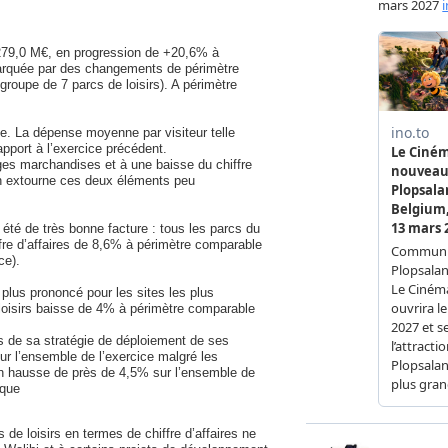
 à 279,0 M€, en progression de +20,6% à
é marquée par des changements de périmètre
groupe de 7 parcs de loisirs). A périmètre
ce. La dépense moyenne par visiteur telle
apport à l’exercice précédent.
ges marchandises et à une baisse du chiffre
on extourne ces deux éléments peu
 été de très bonne facture : tous les parcs du
fre d’affaires de 8,6% à périmètre comparable
ce).
plus prononcé pour les sites les plus
e loisirs baisse de 4% à périmètre comparable
its de sa stratégie de déploiement de ses
sur l’ensemble de l’exercice malgré les
 en hausse de près de 4,5% sur l’ensemble de
rque
e loisirs en termes de chiffre d’affaires ne