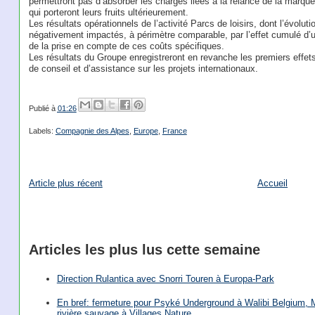
permettront pas d’absorber les charges liées à la relance de la marque
qui porteront leurs fruits ultérieurement.
Les résultats opérationnels de l’activité Parcs de loisirs, dont l’évolutio
négativement impactés, à périmètre comparable, par l’effet cumulé d’
de la prise en compte de ces coûts spécifiques.
Les résultats du Groupe enregistreront en revanche les premiers effets
de conseil et d’assistance sur les projets internationaux.
Publié à
01:26
Labels:
Compagnie des Alpes
,
Europe
,
France
Article plus récent
Accueil
Articles les plus lus cette semaine
Direction Rulantica avec Snorri Touren à Europa-Park
En bref: fermeture pour Psyké Underground à Walibi Belgium, Mi
rivière sauvage à Villages Nature, …