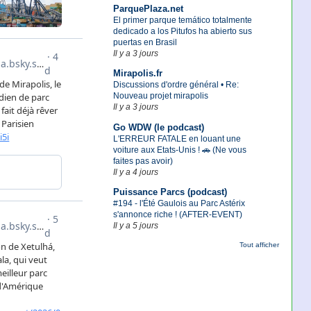
ParquePlaza.net
El primer parque temático totalmente
dedicado a los Pitufos ha abierto sus
puertas en Brasil
Il y a 3 jours
Mirapolis.fr
Discussions d'ordre général • Re:
Nouveau projet mirapolis
Il y a 3 jours
Go WDW (le podcast)
L'ERREUR FATALE en louant une
voiture aux Etats-Unis ! 🚗 (Ne vous
faites pas avoir)
Il y a 4 jours
Puissance Parcs (podcast)
#194 - l'Été Gaulois au Parc Astérix
s'annonce riche ! (AFTER-EVENT)
Il y a 5 jours
Tout afficher