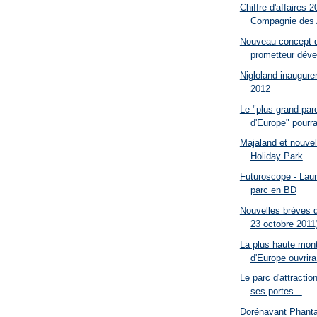
Chiffre d'affaires 
Compagnie des 
Nouveau concept 
prometteur dével
Nigloland inaugure
2012
Le "plus grand parc
d'Europe" pourra
Majaland et nouvel
Holiday Park
Futuroscope - Laur
parc en BD
Nouvelles brèves d
23 octobre 2011
La plus haute mon
d'Europe ouvrira
Le parc d'attracti
ses portes...
Dorénavant Phantas