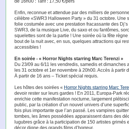
de 16h00 : Tarif : 17,50 €/pers
Enfin, reconnue et attendue par des milliers de personne
célèbre «SWR3 Halloween Party » du 31 octobre. Une s
folie costumée avec une prestation fracassante des Dj’s
SWR3, de la musique Live, du saxo et ou fantômes, sorc
squelettes sont de la partie ! Une soirée où la fête règne
bout de la nuit avec, en sus, quelques attractions qui res
accessibles !
En soirée - « Horror Nights starring Marc Terenzi »
Du 23/09 au 6/11 les vendredis, samedis et dimanches a
les 31 octobre et 1er novembre à 20h00. Accès à partir 
À partir de 16 ans – Ticket spécial requis.
Les hôtes des soirées «
Horror Nights starring Marc Tere
devoir rester sur leurs gardes ! En 2011, Europa-Park réc
enrichie cette manifestation nocturne, largement plébisci
public, par la création d’un nouvel univers d’une superfi
fois plus importante que l’an passé. Les vampires quitten
tombes, les âmes possédées apparaissent dans des dé
lugubres grâce à la participation de 150 artistes grimés 
décor digne des grands films d’horreur.