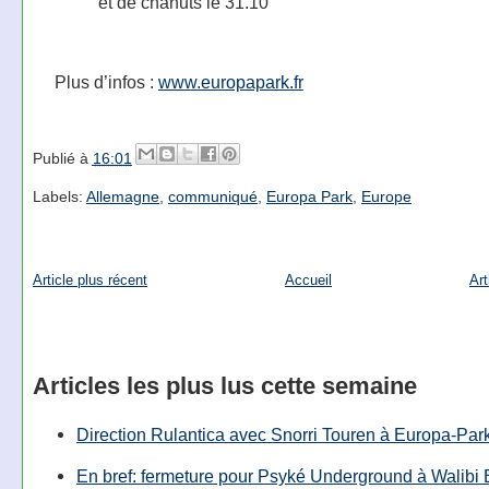
et de chahuts le 31.10
Plus d’infos :
www.europapark.fr
Publié à
16:01
Labels:
Allemagne
,
communiqué
,
Europa Park
,
Europe
Article plus récent
Accueil
Art
Articles les plus lus cette semaine
Direction Rulantica avec Snorri Touren à Europa-Par
En bref: fermeture pour Psyké Underground à Walibi 