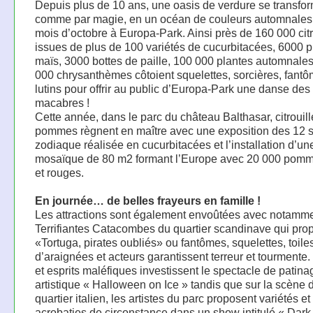
Depuis plus de 10 ans, une oasis de verdure se transfo
comme par magie, en un océan de couleurs automnales
mois d’octobre à Europa-Park. Ainsi près de 160 000 citr
issues de plus de 100 variétés de cucurbitacées, 6000 p
maïs, 3000 bottes de paille, 100 000 plantes automnale
000 chrysanthèmes côtoient squelettes, sorcières, fantô
lutins pour offrir au public d’Europa-Park une danse des
macabres !
Cette année, dans le parc du château Balthasar, citrouill
pommes règnent en maître avec une exposition des 12 
zodiaque réalisée en cucurbitacées et l’installation d’un
mosaïque de 80 m2 formant l’Europe avec 20 000 pomm
et rouges.
En journée… de belles frayeurs en famille !
Les attractions sont également envoûtées avec notamme
Terrifiantes Catacombes du quartier scandinave qui pro
«Tortuga, pirates oubliés» ou fantômes, squelettes, toile
d’araignées et acteurs garantissent terreur et tourmente
et esprits maléfiques investissent le spectacle de patina
artistique « Halloween on Ice » tandis que sur la scène 
quartier italien, les artistes du parc proposent variétés et
acrobaties de circonstance dans un show intitulé « Dark