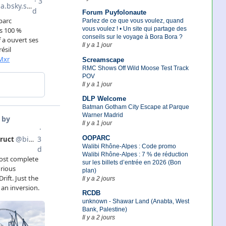
Forum Puyfolonaute
Parlez de ce que vous voulez, quand
vous voulez ! • Un site qui partage des
conseils sur le voyage à Bora Bora ?
Il y a 1 jour
Screamscape
RMC Shows Off Wild Moose Test Track
POV
Il y a 1 jour
DLP Welcome
Batman Gotham City Escape at Parque
Warner Madrid
Il y a 1 jour
OOPARC
Walibi Rhône-Alpes : Code promo
Walibi Rhône-Alpes : 7 % de réduction
sur les billets d’entrée en 2026 (Bon
plan)
Il y a 2 jours
RCDB
unknown - Shawar Land (Anabta, West
Bank, Palestine)
Il y a 2 jours