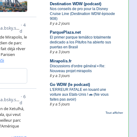
Destination WDW (podcast)
Nos conseils de pro pour la Disney
Cruise Line (Destination WDW épisode
908)
Il y a 2 jours
ParquePlaza.net
El primer parque temático totalmente
dedicado a los Pitufos ha abierto sus
puertas en Brasil
Il y a 3 jours
Mirapolis.fr
Discussions d'ordre général • Re:
Nouveau projet mirapolis
Il y a 3 jours
Go WDW (le podcast)
L'ERREUR FATALE en louant une
voiture aux Etats-Unis ! 🚗 (Ne vous
faites pas avoir)
Il y a 5 jours
Tout afficher