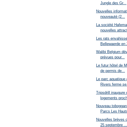
Jungle des Gr...
Nouvelles informat
nouveauté (2...
La société Hafema 
nouvelles attrac
Les rats envahiss
Bellewaerde en 
Walibi Belgium dév
prévues pour...
Le futur hôtel de 
de permis de...
Le parc aquatique c
Rivers ferme se.
Tripsdrill inaugur
logements proch
Nouveau toboggan 
Parcs Les Hauts
Nouvelles brèves d
25 septembre ..