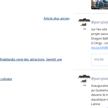
Article plus ancien
rabilandia vend des attractions, bientôt une
culinaire