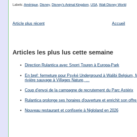
Labels:
Amérique
,
Disney
,
Disney's Animal Kingdom
,
USA
,
Walt Disney World
Article plus récent
Accueil
Articles les plus lus cette semaine
Direction Rulantica avec Snorri Touren à Europa-Park
En bref: fermeture pour Psyké Underground à Walibi Belgium, Mi
rivière sauvage à Villages Nature, …
Coup d’envoi de la campagne de recrutement du Parc Astérix
Rulantica prolonge ses horaires d'ouverture et enrichit son offre 
Nouveau restaurant et confiserie à Nigloland en 2026