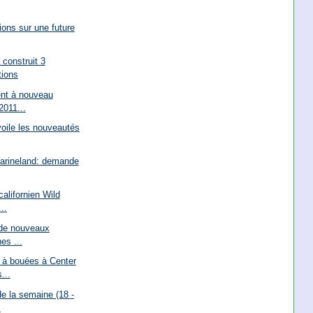
ions sur une future
construit 3
tions
ent à nouveau
2011...
oile les nouveautés
Marineland: demande
alifornien Wild
..
e de nouveaux
es ...
à bouées à Center
...
e la semaine (18 -
.