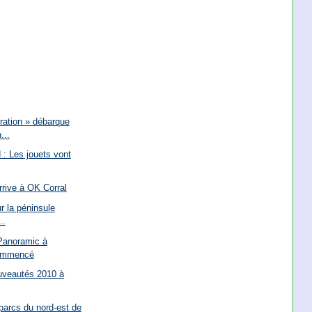
ration » débarque
...
 : Les jouets vont
arrive à OK Corral
r la péninsule
..
Panoramic à
commencé
ouveautés 2010 à
parcs du nord-est de