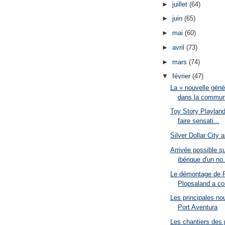
►
juillet
(64)
►
juin
(65)
►
mai
(60)
►
avril
(73)
►
mars
(74)
▼
février
(47)
La « nouvelle géné
dans la commun
Toy Story Playland
faire sensati...
Silver Dollar City 
Arrivée possible su
ibérique d'un no.
Le démontage de 
Plopsaland a 
Les principales n
Port Aventura
Les chantiers des 