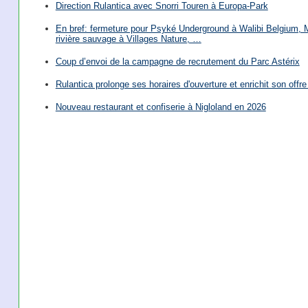
Direction Rulantica avec Snorri Touren à Europa-Park
En bref: fermeture pour Psyké Underground à Walibi Belgium, Mi
rivière sauvage à Villages Nature, …
Coup d’envoi de la campagne de recrutement du Parc Astérix
Rulantica prolonge ses horaires d'ouverture et enrichit son offre 
Nouveau restaurant et confiserie à Nigloland en 2026