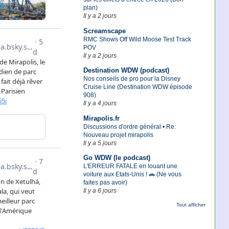
plan)
Il y a 2 jours
Screamscape
RMC Shows Off Wild Moose Test Track
POV
Il y a 2 jours
Destination WDW (podcast)
Nos conseils de pro pour la Disney
Cruise Line (Destination WDW épisode
908)
Il y a 4 jours
Mirapolis.fr
Discussions d'ordre général • Re:
Nouveau projet mirapolis
Il y a 5 jours
Go WDW (le podcast)
L'ERREUR FATALE en louant une
voiture aux Etats-Unis ! 🚗 (Ne vous
faites pas avoir)
Il y a 6 jours
Tout afficher