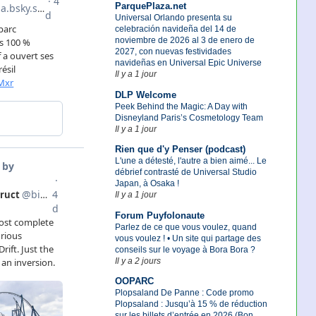
ParquePlaza.net
Universal Orlando presenta su
celebración navideña del 14 de
noviembre de 2026 al 3 de enero de
2027, con nuevas festividades
navideñas en Universal Epic Universe
Il y a 1 jour
DLP Welcome
Peek Behind the Magic: A Day with
Disneyland Paris’s Cosmetology Team
Il y a 1 jour
Rien que d'y Penser (podcast)
L'une a détesté, l'autre a bien aimé... Le
débrief contrasté de Universal Studio
Japan, à Osaka !
Il y a 1 jour
Forum Puyfolonaute
Parlez de ce que vous voulez, quand
vous voulez ! • Un site qui partage des
conseils sur le voyage à Bora Bora ?
Il y a 2 jours
OOPARC
Plopsaland De Panne : Code promo
Plopsaland : Jusqu’à 15 % de réduction
sur les billets d’entrée en 2026 (Bon