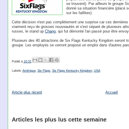
se trouvent). Par ailleurs le groupe S
donné sa situation financière (placé s
sur les faillites).
Cette décision n'est pas complètement une surprise car ces dernière
vraiment reçu de grosses nouveautés et s'est séparé de plusieurs att
russes, le stand up
Chang
, qui fut démonté l'an passé pour être envo
Plusieurs des 40 attractions de Six Flags Kentucky Kingdom seront tr
groupe. Les employés se verront proposé un emploi dans d'autres par
Publié à
10:31
Labels:
Amérique
,
Six Flags
,
Six Flags Kentucky Kingdom
,
USA
Article plus récent
Accueil
Articles les plus lus cette semaine