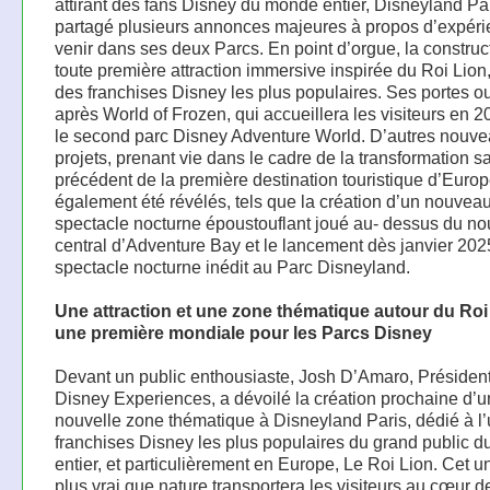
attirant des fans Disney du monde entier, Disneyland Pa
partagé plusieurs annonces majeures à propos d’expéri
venir dans ses deux Parcs. En point d’orgue, la construc
toute première attraction immersive inspirée du Roi Lion,
des franchises Disney les plus populaires. Ses portes ou
après World of Frozen, qui accueillera les visiteurs en 
le second parc Disney Adventure World. D’autres nouv
projets, prenant vie dans le cadre de la transformation s
précédent de la première destination touristique d’Europ
également été révélés, tels que la création d’un nouvea
spectacle nocturne époustouflant joué au- dessus du n
central d’Adventure Bay et le lancement dès janvier 202
spectacle nocturne inédit au Parc Disneyland.
Une attraction et une zone thématique autour du Roi
une première mondiale pour les Parcs Disney
Devant un public enthousiaste, Josh D’Amaro, Présiden
Disney Experiences, a dévoilé la création prochaine d’u
nouvelle zone thématique à Disneyland Paris, dédié à l
franchises Disney les plus populaires du grand public 
entier, et particulièrement en Europe, Le Roi Lion. Cet u
plus vrai que nature transportera les visiteurs au cœur d