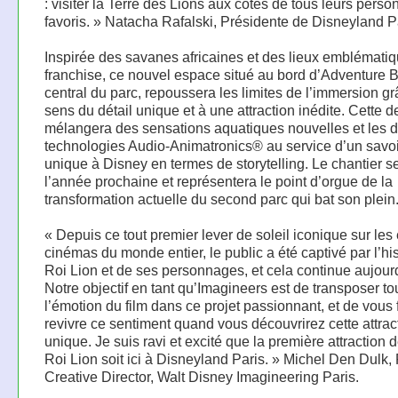
: visiter la Terre des Lions aux côtés de tous leurs pers
favoris. » Natacha Rafalski, Présidente de Disneyland P
Inspirée des savanes africaines et des lieux emblémati
franchise, ce nouvel espace situé au bord d’Adventure B
central du parc, repoussera les limites de l’immersion gra
sens du détail unique et à une attraction inédite. Cette d
mélangera des sensations aquatiques nouvelles et les d
technologies Audio-Animatronics® au service d’un savoir
unique à Disney en termes de storytelling. Le chantier se
l’année prochaine et représentera le point d’orgue de la
transformation actuelle du second parc qui bat son plein
« Depuis ce tout premier lever de soleil iconique sur les 
cinémas du monde entier, le public a été captivé par l’hi
Roi Lion et de ses personnages, et cela continue aujourd
Notre objectif en tant qu’Imagineers est de transposer to
l’émotion du film dans ce projet passionnant, et de vous 
revivre ce sentiment quand vous découvrirez cette attrac
unique. Je suis ravi et excité que la première attraction d
Roi Lion soit ici à Disneyland Paris. » Michel Den Dulk, 
Creative Director, Walt Disney Imagineering Paris.