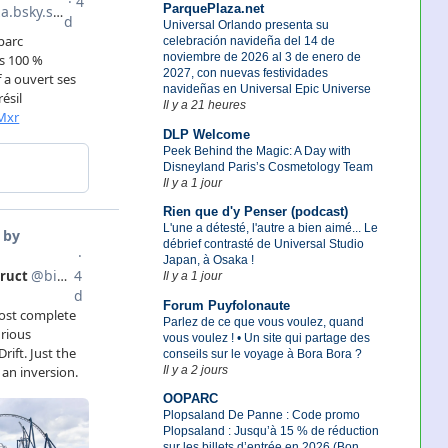
ParquePlaza.net
Universal Orlando presenta su
celebración navideña del 14 de
noviembre de 2026 al 3 de enero de
2027, con nuevas festividades
navideñas en Universal Epic Universe
Il y a 21 heures
DLP Welcome
Peek Behind the Magic: A Day with
Disneyland Paris’s Cosmetology Team
Il y a 1 jour
Rien que d'y Penser (podcast)
L'une a détesté, l'autre a bien aimé... Le
débrief contrasté de Universal Studio
Japan, à Osaka !
Il y a 1 jour
Forum Puyfolonaute
Parlez de ce que vous voulez, quand
vous voulez ! • Un site qui partage des
conseils sur le voyage à Bora Bora ?
Il y a 2 jours
OOPARC
Plopsaland De Panne : Code promo
Plopsaland : Jusqu’à 15 % de réduction
sur les billets d’entrée en 2026 (Bon