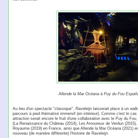
Allende la Mar Océana à Puy du Fou Españ
Au lieu d'un spectacle "classique", Raveleijn laisserait place à un wal
parcours à pied thématisé immersif (en intérieur). Comme c'est le cas 
attraction serait encore le fruit d'une collaboration avec le Puy du Fo
(La Renaissance du Château (2014), Les Amoureux de Verdun (2015), 
Royaume (2019) en France, ainsi que Allende la Mar Océana (2021) en 
nouveau (de manière différente) l'histoire de Raveleijn.