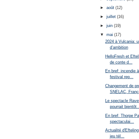
►
août
(12)
►
juillet
(16)
►
juin
(19)
▼
mai
(17)
2024 à Vulcania: u
d’ambition
HelloFresh et Eftel
de conte d...
En bref: incendie à
festival rep...
Changement de pr
SNELAC, Franço
Le spectacle Ravel
pourrait bientôt..
En bref: Thorpe Pa
spectaculai...
Actualité d'Efteling
jeu tél...