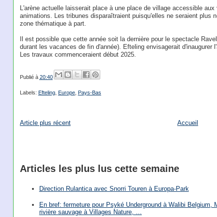
L'arène actuelle laisserait place à une place de village accessible aux 
animations. Les tribunes disparaîtraient puisqu'elles ne seraient plu
zone thématique à part.
Il est possible que cette année soit la dernière pour le spectacle Ravel
durant les vacances de fin d'année). Efteling envisagerait d'inaugure
Les travaux commenceraient début 2025.
Publié à
20:40
Labels:
Efteling
,
Europe
,
Pays-Bas
Article plus récent
Accueil
Articles les plus lus cette semaine
Direction Rulantica avec Snorri Touren à Europa-Park
En bref: fermeture pour Psyké Underground à Walibi Belgium, Mi
rivière sauvage à Villages Nature, …