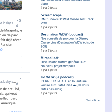
plan)
Il y a 2 jours
Screamscape
RMC Shows Off Wild Moose Test Track
POV
Il y a 2 jours
Destination WDW (podcast)
Nos conseils de pro pour la Disney
Cruise Line (Destination WDW épisode
908)
Il y a 3 jours
Mirapolis.fr
Discussions d'ordre général • Re:
Nouveau projet mirapolis
Il y a 4 jours
Go WDW (le podcast)
L'ERREUR FATALE en louant une
voiture aux Etats-Unis ! 🚗 (Ne vous
faites pas avoir)
Il y a 6 jours
Tout afficher