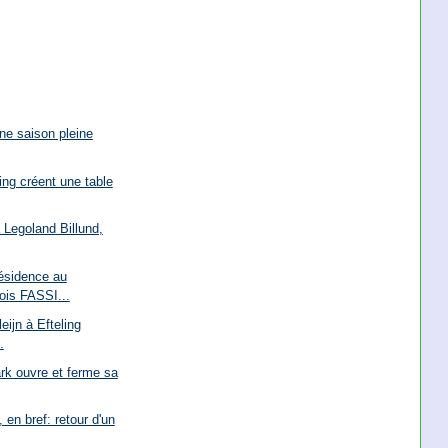
ne saison pleine
ing créent une table
 Legoland Billund,
ésidence au
is FASSI...
eijn à Efteling
.
rk ouvre et ferme sa
, en bref: retour d'un