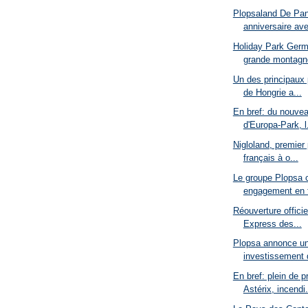
Plopsaland De Pan
anniversaire ave
Holiday Park Ger
grande montagne
Un des principaux 
de Hongrie a...
En bref: du nouvea
d'Europa-Park, l.
Nigloland, premier 
français à o...
Le groupe Plopsa 
engagement en f
Réouverture officie
Express des...
Plopsa annonce un
investissement d
En bref: plein de p
Astérix, incendi.