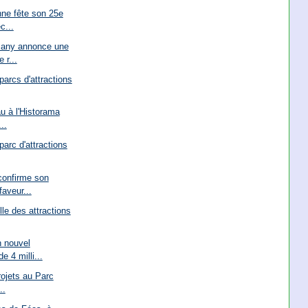
ne fête son 25e
c...
many annonce une
 r...
parcs d'attractions
u à l'Historama
..
parc d'attractions
confirme son
aveur...
lle des attractions
 nouvel
e 4 milli...
rojets au Parc
..