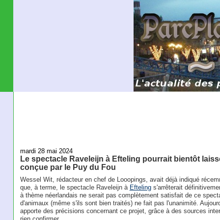
mardi 28 mai 2024
Le spectacle Raveleijn à Efteling pourrait bientôt lais
conçue par le Puy du Fou
Wessel Wit, rédacteur en chef de Looopings, avait déjà indiqué récem
que, à terme, le spectacle Raveleijn à
Efteling
s'arrêterait définitivem
à thème néerlandais ne serait pas complètement satisfait de ce spectac
d'animaux (même s'ils sont bien traités) ne fait pas l'unanimité. Aujour
apporte des précisions concernant ce projet, grâce à des sources inter
rien confirmer.