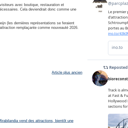
visiteurs avec boutique, restauration et
s nécessaires. Cela deviendrait donc comme une
eijn (les dernières représentations se feraient
r l'attraction remplaçante comme nouveauté 2026.
Article plus ancien
rabilandia vend des attractions, bientôt une