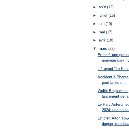
►
août
(12)
►
juillet
(16)
►
juin
(19)
►
mai
(17)
►
avril
(18)
▼
mars
(22)
En bref: une grand
nouveau dark rid
J-1 avant "Le Prin
Accident à Phanta
perd la vie d...
Walibi Belgium se 
lancement de la 
Le Parc Astérix fê
2024: une saiso.
En bref: Alton Tow
donjon, modifica