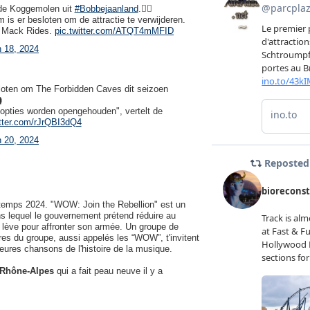
t de Koggemolen uit
#Bobbejaanland
.🏴‍☠️
is er besloten om de attractie te verwijderen.
n Mack Rides.
pic.twitter.com/ATQT4mMFID
 18, 2024
sloten om The Forbidden Caves dit seizoen

e opties worden opengehouden", vertelt de
itter.com/rJrQBI3dQ4
 20, 2024
ntemps 2024. "WOW: Join the Rebellion" est un
 lequel le gouvernement prétend réduire au
 lève pour affronter son armée. Un groupe de
res du groupe, aussi appelés les “WOW”, t'invitent
leures chansons de l'histoire de la musique.
 Rhône-Alpes
qui a fait peau neuve il y a