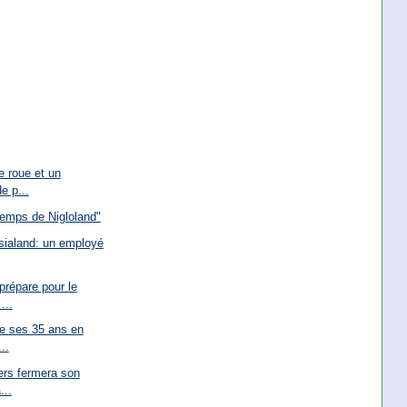
e roue et un
e p...
temps de Nigloland"
sialand: un employé
prépare pour le
...
te ses 35 ans en
..
ers fermera son
...