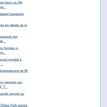
ne lance sa 24e
av...
rdaland inaugurera
te les détails de la
 inaugure son
tt...
ions fermées à
no...
ecord mondial à
...
développement de 80
ny présente ses
: T...
oumpfs arrivent au
O'Gliss Park ouvrira