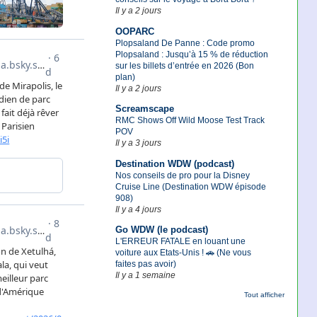
Il y a 2 jours
OOPARC
Plopsaland De Panne : Code promo
Plopsaland : Jusqu’à 15 % de réduction
sur les billets d’entrée en 2026 (Bon
plan)
Il y a 2 jours
Screamscape
RMC Shows Off Wild Moose Test Track
POV
Il y a 3 jours
Destination WDW (podcast)
Nos conseils de pro pour la Disney
Cruise Line (Destination WDW épisode
908)
Il y a 4 jours
Go WDW (le podcast)
L'ERREUR FATALE en louant une
voiture aux Etats-Unis ! 🚗 (Ne vous
faites pas avoir)
Il y a 1 semaine
Tout afficher