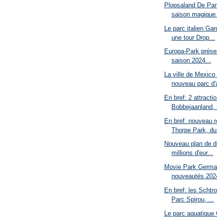
Plopsaland De Pan
saison magique 
Le parc italien Ga
une tour Drop...
Europa-Park présen
saison 2024...
La ville de Mexico
nouveau parc d'a
En bref: 2 attract
Bobbejaanland, 
En bref: nouveau r
Thorpe Park, du 
Nouveau plan de 
millions d'eur...
Movie Park Germa
nouveautés 2024
En bref: les Schtr
Parc Spirou, ...
Le parc aquatique 