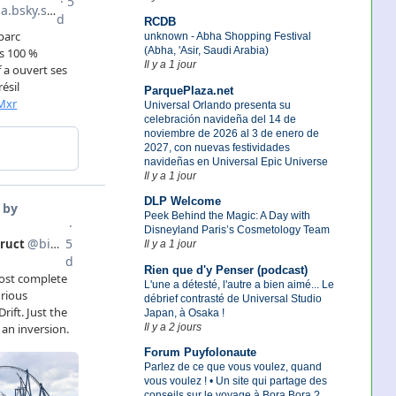
RCDB
unknown - Abha Shopping Festival
(Abha, 'Asir, Saudi Arabia)
Il y a 1 jour
ParquePlaza.net
Universal Orlando presenta su
celebración navideña del 14 de
noviembre de 2026 al 3 de enero de
2027, con nuevas festividades
navideñas en Universal Epic Universe
Il y a 1 jour
DLP Welcome
Peek Behind the Magic: A Day with
Disneyland Paris’s Cosmetology Team
Il y a 1 jour
Rien que d'y Penser (podcast)
L'une a détesté, l'autre a bien aimé... Le
débrief contrasté de Universal Studio
Japan, à Osaka !
Il y a 2 jours
Forum Puyfolonaute
Parlez de ce que vous voulez, quand
vous voulez ! • Un site qui partage des
conseils sur le voyage à Bora Bora ?