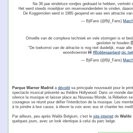
Na 38 jaar eindeloze rondjes gedraaid te hebben, vertrek
Het werd steeds moeilijker om reserveonderdelen te vinden, daarom 
De Koggemolen werd in 1985 geopend en was een attractie va
— BjlFans (@Bjl_Fans)
March
Omwille van de complexe techniek en vele storingen is er be
gesloten te houden.
"De toekomst van de attractie is nog niet duidelijk, maar all
woordvoerster.🚧
#Bobbejaanland
pic.tw
— BjlFans (@Bjl_Fans)
March
Parque Warner Madrid
a
dévoilé
sa principale nouveauté pour le pri
spectacle musical présenté au théâtre Hollywood. Dans un monde dans
silence la musique et laisser place au Nouveau Monde, la Rébelion se
courageux se réunit pour défier l'interdiction de la musique. Les memb
à te joindre à leur cause, à élever la voix avec eux et chanter les meil
Par ailleurs, peu après Walibi Belgium, c'est le
site internet
de
Walibi
quelques jours, avec un look identique à celui du parc belge.