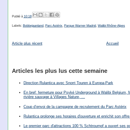
Publié à
10:18
Labels:
Bobbejaanland
,
Parc Astérix
,
Parque Warner Madrid
,
Walibi Rhône-Alpes
Article plus récent
Accueil
Articles les plus lus cette semaine
Direction Rulantica avec Snorri Touren à Europa-Park
En bref: fermeture pour Psyké Underground à Walibi Belgium, Mi
rivière sauvage à Villages Nature, …
Coup d’envoi de la campagne de recrutement du Parc Astérix
Rulantica prolonge ses horaires d'ouverture et enrichit son offre 
Le premier parc d'attractions 100 % Schtroumpf a ouvert ses po