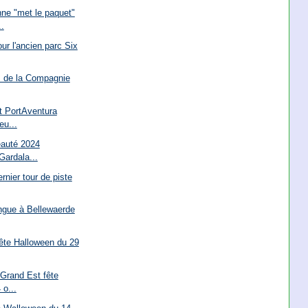
ne "met le paquet"
.
our l'ancien parc Six
es de la Compagnie
t PortAventura
eu...
eauté 2024
Gardala...
rnier tour de piste
ngue à Bellewaerde
ête Halloween du 29
Grand Est fête
 o...