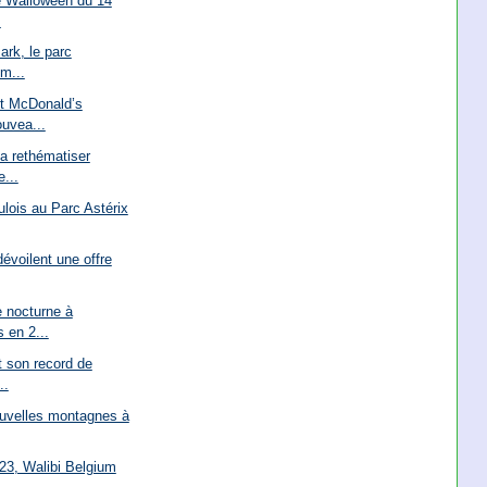
e Walloween du 14
.
ark, le parc
em...
et McDonald’s
uvea...
a rethématiser
e...
lois au Parc Astérix
évoilent une offre
 nocturne à
 en 2...
t son record de
..
ouvelles montagnes à
23, Walibi Belgium