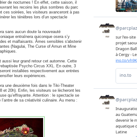
rier de nocturnes ! En effet, cette saison, il
couvrant les recoins les plus sombres du parc
t ces soirées, les visiteurs avanceront à pas
nérer les ténèbres lors d’un spectacle
era sans aucun doute la nouveauté
oniaque entraînera quiconque osera s’y
rfides et malfaisants. Âmes sensibles s'abstenir
tantes (Nagulai, The Curse of Amun et Mine
raphiques.
t aussi leur grand retour cet automne. Cette
 rebaptisée Psycho Circus XXL. En outre, 3
eront installées respectivement aux entrées
nsifier leurs expériences. ​
era une deuxième fois dans le Tiki-Theater
 et 20h). Enfin, les visiteurs se lècheront les
se qu’effrayante. Attention : le spectacle se
’antre de sa créativité culinaire. Au menu :