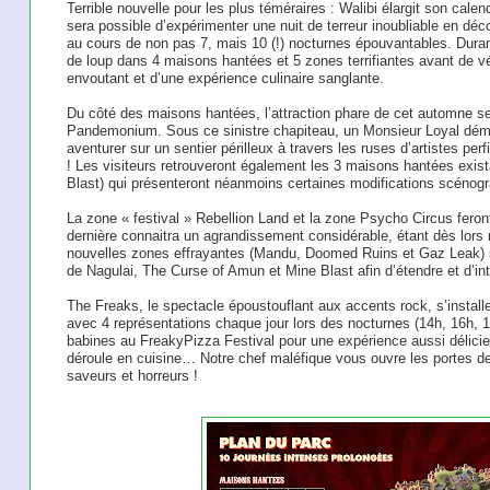
Terrible nouvelle pour les plus téméraires : Walibi élargit son calend
sera possible d’expérimenter une nuit de terreur inoubliable en dé
au cours de non pas 7, mais 10 (!) nocturnes épouvantables. Duran
de loup dans 4 maisons hantées et 5 zones terrifiantes avant de vé
envoutant et d’une expérience culinaire sanglante. ​
Du côté des maisons hantées, l’attraction phare de cet automne s
Pandemonium. Sous ce sinistre chapiteau, un Monsieur Loyal dém
aventurer sur un sentier périlleux à travers les ruses d’artistes pe
! Les visiteurs retrouveront également les 3 maisons hantées exis
Blast) qui présenteront néanmoins certaines modifications scénog
La zone « festival » Rebellion Land et la zone Psycho Circus feron
dernière connaitra un agrandissement considérable, étant dès lors
nouvelles zones effrayantes (Mandu, Doomed Ruins et Gaz Leak) s
de Nagulai, The Curse of Amun et Mine Blast afin d’étendre et d’inte
The Freaks, le spectacle époustouflant aux accents rock, s’install
avec 4 représentations chaque jour lors des nocturnes (14h, 16h, 18
babines au FreakyPizza Festival pour une expérience aussi délicieu
déroule en cuisine… Notre chef maléfique vous ouvre les portes de l
saveurs et horreurs !