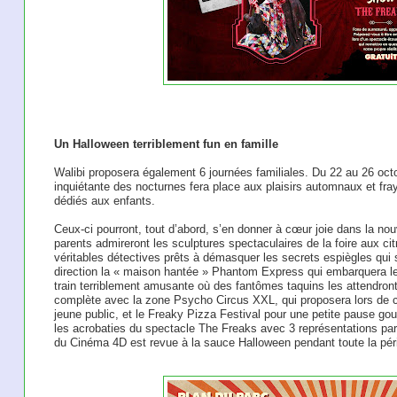
Un Halloween terriblement fun en famille
Walibi proposera également 6 journées familiales. Du 22 au 26 oct
inquiétante des nocturnes fera place aux plaisirs automnaux et fr
dédiés aux enfants.
Ceux-ci pourront, tout d’abord, s’en donner à cœur joie dans la no
parents admireront les sculptures spectaculaires de la foire aux ci
véritables détectives prêts à démasquer les secrets espiègles qui s
direction la « maison hantée » Phantom Express qui embarquera l
train terriblement amusante où des fantômes taquins les attendront 
complète avec la zone Psycho Circus XXL, qui proposera lors de 
jeune public, et le Freaky Pizza Festival pour une petite pause go
les acrobaties du spectacle The Freaks avec 3 représentations par 
du Cinéma 4D est revue à la sauce Halloween pendant toute la pé