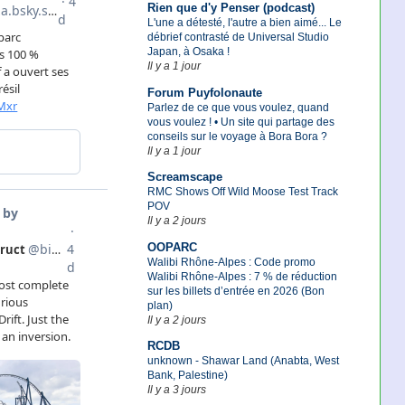
Rien que d'y Penser (podcast)
L'une a détesté, l'autre a bien aimé... Le
débrief contrasté de Universal Studio
Japan, à Osaka !
Il y a 1 jour
Forum Puyfolonaute
Parlez de ce que vous voulez, quand
vous voulez ! • Un site qui partage des
conseils sur le voyage à Bora Bora ?
Il y a 1 jour
Screamscape
RMC Shows Off Wild Moose Test Track
POV
Il y a 2 jours
OOPARC
Walibi Rhône-Alpes : Code promo
Walibi Rhône-Alpes : 7 % de réduction
sur les billets d’entrée en 2026 (Bon
plan)
Il y a 2 jours
RCDB
unknown - Shawar Land (Anabta, West
Bank, Palestine)
Il y a 3 jours