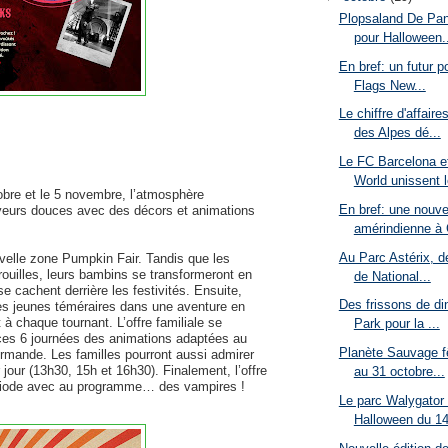
Plopsaland De Pan
pour Halloween..
En bref: un futur p
Flags New...
Le chiffre d'affair
des Alpes dé...
Le FC Barcelona e
World unissent l
obre et le 5 novembre, l’atmosphère
En bref: une nouv
ayeurs douces avec des décors et animations
amérindienne à 
Au Parc Astérix, de
uvelle zone Pumpkin Fair. Tandis que les
trouilles, leurs bambins se transformeront en
de National...
e cachent derrière les festivités. Ensuite,
Des frissons de di
es jeunes téméraires dans une aventure en
à chaque tournant. L’offre familiale se
Park pour la ...
ces 6 journées des animations adaptées au
Planète Sauvage f
urmande. Les familles pourront aussi admirer
jour (13h30, 15h et 16h30). Finalement, l’offre
au 31 octobre...
riode avec au programme… des vampires ! ​
Le parc Walygator 
Halloween du 14