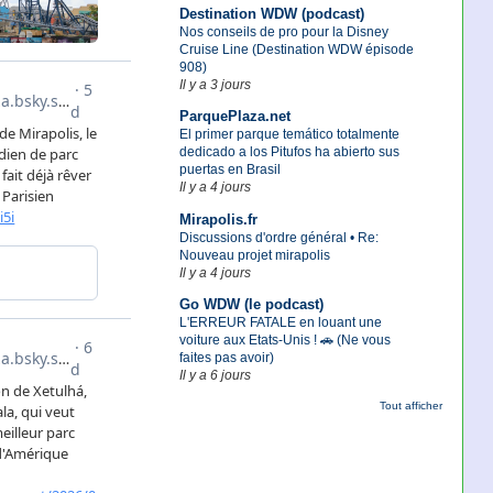
Destination WDW (podcast)
Nos conseils de pro pour la Disney
Cruise Line (Destination WDW épisode
908)
Il y a 3 jours
ParquePlaza.net
El primer parque temático totalmente
dedicado a los Pitufos ha abierto sus
puertas en Brasil
Il y a 4 jours
Mirapolis.fr
Discussions d'ordre général • Re:
Nouveau projet mirapolis
Il y a 4 jours
Go WDW (le podcast)
L'ERREUR FATALE en louant une
voiture aux Etats-Unis ! 🚗 (Ne vous
faites pas avoir)
Il y a 6 jours
Tout afficher