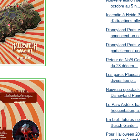
Nouvelle édition d
octobre au 5 n..
Incendie à Heide P
d'attractions all
Disneyland Paris 
annoncent un no
Disneyland Paris v
partiellement un
Retour de Noël Gau
du 23 décem...
Les parcs Plopsa d
diversifiée p...
Nouveau spectacle
Disneyland Paris
Le Parc Astérix ba
fréquentation, a.
En bref: futures n
Busch Garde...
Pour Halloween 20