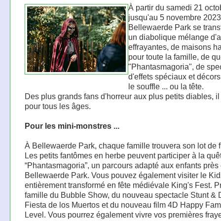
À partir du samedi 21 octo
jusqu'au 5 novembre 2023
Bellewaerde Park se tran
un diabolique mélange d'at
effrayantes, de maisons h
pour toute la famille, de q
"Phantasmagoria", de spec
d'effets spéciaux et décor
le souffle ... ou la tête.
Des plus grands fans d'horreur aux plus petits diables, il
pour tous les âges.
Pour les mini-monstres ...
À Bellewaerde Park, chaque famille trouvera son lot de f
Les petits fantômes en herbe peuvent participer à la quê
“Phantasmagoria”, un parcours adapté aux enfants près 
Bellewaerde Park. Vous pouvez également visiter le Kid
entièrement transformé en fête médiévale King's Fest. Pr
famille du Bubble Show, du nouveau spectacle Stunt & 
Fiesta de los Muertos et du nouveau film 4D Happy Fami
Level. Vous pourrez également vivre vos premières fray